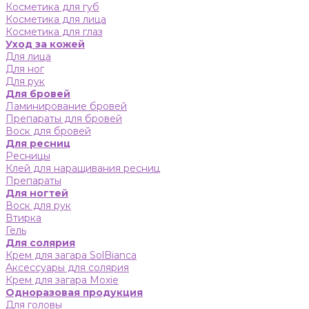
Косметика для губ
Косметика для лица
Косметика для глаз
Уход за кожей
Для лица
Для ног
Для рук
Для бровей
Ламинирование бровей
Препараты для бровей
Воск для бровей
Для ресниц
Ресницы
Клей для наращивания ресниц
Препараты
Для ногтей
Воск для рук
Втирка
Гель
Для солярия
Крем для загара SolBianca
Аксессуары для солярия
Крем для загара Moxie
Одноразовая продукция
Для головы