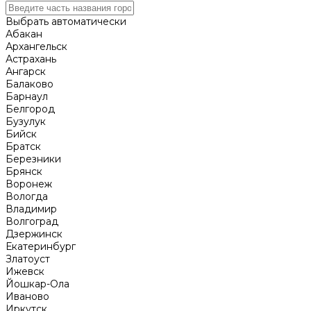
Выбрать автоматически
Абакан
Архангельск
Астрахань
Ангарск
Балаково
Барнаул
Белгород
Бузулук
Бийск
Братск
Березники
Брянск
Воронеж
Вологда
Владимир
Волгоград
Дзержинск
Екатеринбург
Златоуст
Ижевск
Йошкар-Ола
Иваново
Иркутск