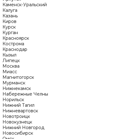
Каменск-Уральский
Калуга
Казань
Киров
Курск
Курган
Красноярск
Кострома
Краснодар
Кызыл
Липецк
Москва
Миасс
Магнитогорск
Мурманск
Нижнекамск
Набережные Челны
Норильск
Нижний Тагил
Нижневартовск
Новотроицк
Новокузнецк
Нижний Новгород
Новосибирск
Омск