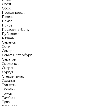
Орёл
Орск
Прокопьевск
Пермь
Пенза
Псков
Ростов-на-Дону
Рубцовск
Рязань
Саранск
Сочи
Самара
Санкт-Петербург
Саратов
Смоленск
Сызрань
Сургут
Стерлитамак
Салават
Тольятти
Тюмень
Томск
Тамбов
Тула