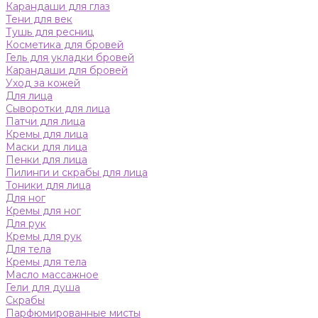
Карандаши для глаз
Тени для век
Тушь для ресниц
Косметика для бровей
Гель для укладки бровей
Карандаши для бровей
Уход за кожей
Для лица
Сыворотки для лица
Патчи для лица
Кремы для лица
Маски для лица
Пенки для лица
Пилинги и скрабы для лица
Тоники для лица
Для ног
Кремы для ног
Для рук
Кремы для рук
Для тела
Кремы для тела
Масло массажное
Гели для душа
Скрабы
Парфюмированные мисты