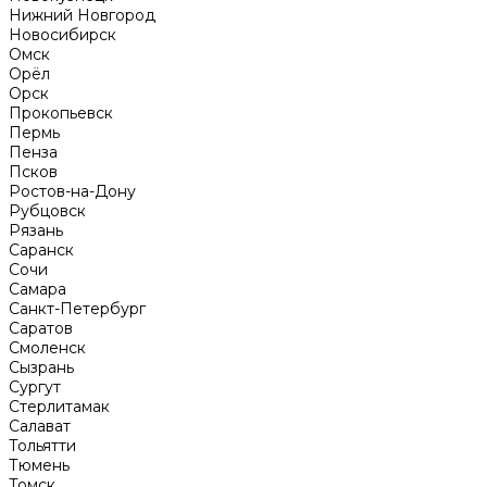
Нижний Новгород
Новосибирск
Омск
Орёл
Орск
Прокопьевск
Пермь
Пенза
Псков
Ростов-на-Дону
Рубцовск
Рязань
Саранск
Сочи
Самара
Санкт-Петербург
Саратов
Смоленск
Сызрань
Сургут
Стерлитамак
Салават
Тольятти
Тюмень
Томск