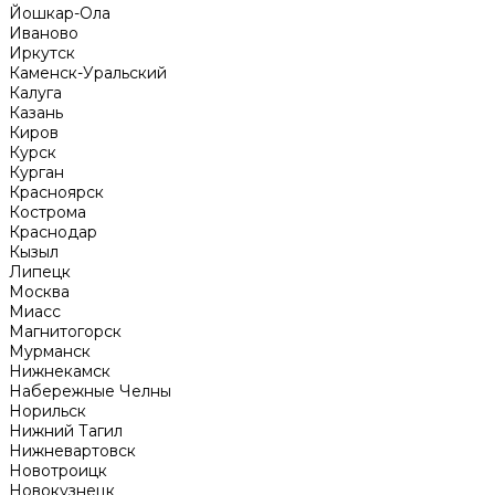
Йошкар-Ола
Иваново
Иркутск
Каменск-Уральский
Калуга
Казань
Киров
Курск
Курган
Красноярск
Кострома
Краснодар
Кызыл
Липецк
Москва
Миасс
Магнитогорск
Мурманск
Нижнекамск
Набережные Челны
Норильск
Нижний Тагил
Нижневартовск
Новотроицк
Новокузнецк