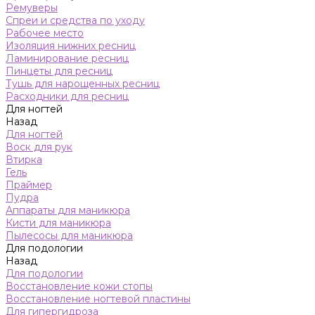
Ремуверы
Спреи и средства по уходу
Рабочее место
Изоляция нижних ресниц
Ламинирование ресниц
Пинцеты для ресниц
Тушь для нарощенных ресниц
Расходники для ресниц
Для ногтей
Назад
Для ногтей
Воск для рук
Втирка
Гель
Праймер
Пудра
Аппараты для маникюра
Кисти для маникюра
Пылесосы для маникюра
Для подологии
Назад
Для подологии
Восстановление кожи стопы
Восстановление ногтевой пластины
Для гипергидроза