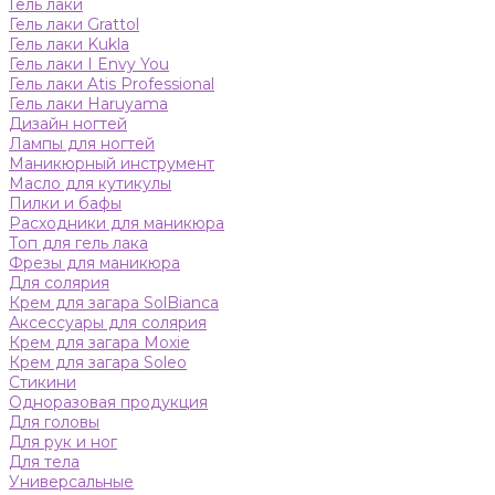
Гель лаки
Гель лаки Grattol
Гель лаки Kukla
Гель лаки I Envy You
Гель лаки Atis Professional
Гель лаки Haruyama
Дизайн ногтей
Лампы для ногтей
Маникюрный инструмент
Масло для кутикулы
Пилки и бафы
Расходники для маникюра
Топ для гель лака
Фрезы для маникюра
Для солярия
Крем для загара SolBianca
Аксессуары для солярия
Крем для загара Moxie
Крем для загара Soleo
Стикини
Одноразовая продукция
Для головы
Для рук и ног
Для тела
Универсальные