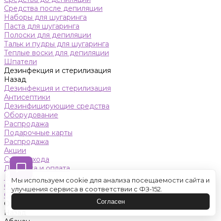
Средства после депиляции
Наборы для шугаринга
Паста для шугаринга
Полоски для депиляции
Тальк и пудры для шугаринга
Теплые воски для депиляции
Шпатели
Дезинфекция и стерилизация
Назад
Дезинфекция и стерилизация
Антисептики
Дезинфицирующие средства
Оборудование
Распродажа
Подарочные карты
Распродажа
Акции
Схемы ухода
Доставка и оплата
Контакты
Мы используем cookie для анализа посещаемости сайта и
Обучение
улучшения сервиса в соответствии с ФЗ-152.
Салон красоты
Согласен
Оренбург
Назад