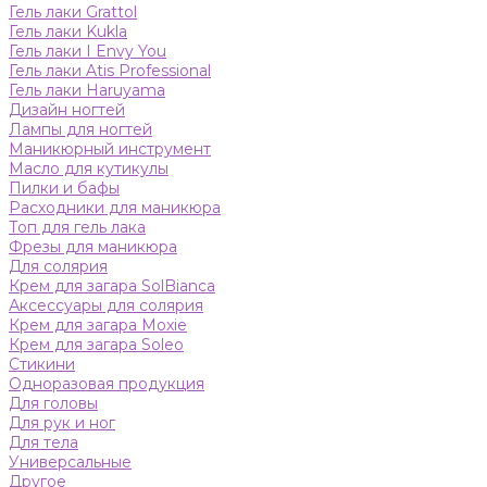
Гель лаки Grattol
Гель лаки Kukla
Гель лаки I Envy You
Гель лаки Atis Professional
Гель лаки Haruyama
Дизайн ногтей
Лампы для ногтей
Маникюрный инструмент
Масло для кутикулы
Пилки и бафы
Расходники для маникюра
Топ для гель лака
Фрезы для маникюра
Для солярия
Крем для загара SolBianca
Аксессуары для солярия
Крем для загара Moxie
Крем для загара Soleo
Стикини
Одноразовая продукция
Для головы
Для рук и ног
Для тела
Универсальные
Другое