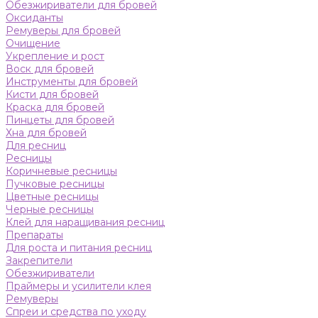
Обезжириватели для бровей
Оксиданты
Ремуверы для бровей
Очищение
Укрепление и рост
Воск для бровей
Инструменты для бровей
Кисти для бровей
Краска для бровей
Пинцеты для бровей
Хна для бровей
Для ресниц
Ресницы
Коричневые ресницы
Пучковые ресницы
Цветные ресницы
Черные ресницы
Клей для наращивания ресниц
Препараты
Для роста и питания ресниц
Закрепители
Обезжириватели
Праймеры и усилители клея
Ремуверы
Спреи и средства по уходу