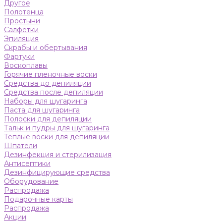
Другое
Полотенца
Простыни
Салфетки
Эпиляция
Скрабы и обертывания
Фартуки
Воскоплавы
Горячие пленочные воски
Средства до депиляции
Средства после депиляции
Наборы для шугаринга
Паста для шугаринга
Полоски для депиляции
Тальк и пудры для шугаринга
Теплые воски для депиляции
Шпатели
Дезинфекция и стерилизация
Антисептики
Дезинфицирующие средства
Оборудование
Распродажа
Подарочные карты
Распродажа
Акции