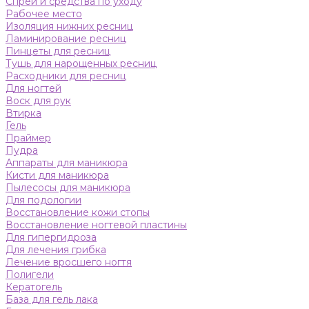
Спреи и средства по уходу
Рабочее место
Изоляция нижних ресниц
Ламинирование ресниц
Пинцеты для ресниц
Тушь для нарощенных ресниц
Расходники для ресниц
Для ногтей
Воск для рук
Втирка
Гель
Праймер
Пудра
Аппараты для маникюра
Кисти для маникюра
Пылесосы для маникюра
Для подологии
Восстановление кожи стопы
Восстановление ногтевой пластины
Для гипергидроза
Для лечения грибка
Лечение вросшего ногтя
Полигели
Кератогель
База для гель лака