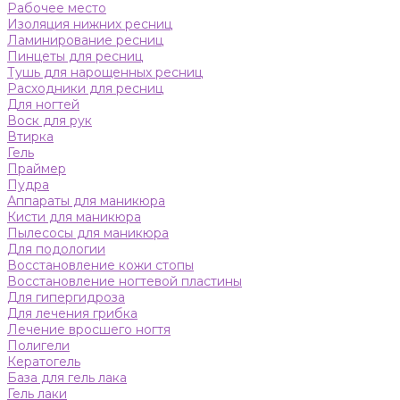
Рабочее место
Изоляция нижних ресниц
Ламинирование ресниц
Пинцеты для ресниц
Тушь для нарощенных ресниц
Расходники для ресниц
Для ногтей
Воск для рук
Втирка
Гель
Праймер
Пудра
Аппараты для маникюра
Кисти для маникюра
Пылесосы для маникюра
Для подологии
Восстановление кожи стопы
Восстановление ногтевой пластины
Для гипергидроза
Для лечения грибка
Лечение вросшего ногтя
Полигели
Кератогель
База для гель лака
Гель лаки