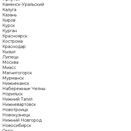
Каменск-Уральский
Калуга
Казань
Киров
Курск
Курган
Красноярск
Кострома
Краснодар
Кызыл
Липецк
Москва
Миасс
Магнитогорск
Мурманск
Нижнекамск
Набережные Челны
Норильск
Нижний Тагил
Нижневартовск
Новотроицк
Новокузнецк
Нижний Новгород
Новосибирск
Омск