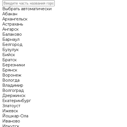
Выбрать автоматически
Абакан
Архангельск
Астрахань
Ангарск
Балаково
Барнаул
Белгород
Бузулук
Бийск
Братск
Березники
Брянск
Воронеж
Вологда
Владимир
Волгоград
Дзержинск
Екатеринбург
Златоуст
Ижевск
Йошкар-Ола
Иваново
Иркутск