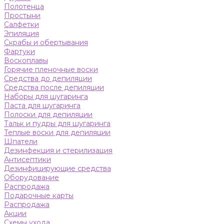
Полотенца
Простыни
Салфетки
Эпиляция
Скрабы и обертывания
Фартуки
Воскоплавы
Горячие пленочные воски
Средства до депиляции
Средства после депиляции
Наборы для шугаринга
Паста для шугаринга
Полоски для депиляции
Тальк и пудры для шугаринга
Теплые воски для депиляции
Шпатели
Дезинфекция и стерилизация
Антисептики
Дезинфицирующие средства
Оборудование
Распродажа
Подарочные карты
Распродажа
Акции
Схемы ухода