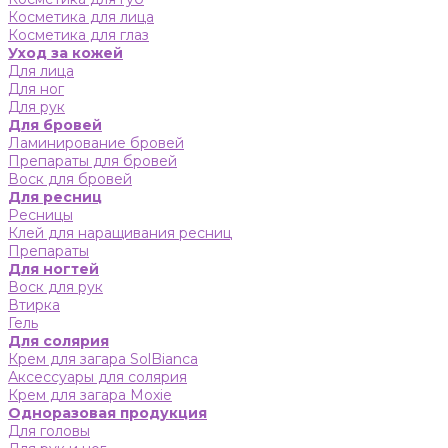
Косметика для лица
Косметика для глаз
Уход за кожей
Для лица
Для ног
Для рук
Для бровей
Ламинирование бровей
Препараты для бровей
Воск для бровей
Для ресниц
Ресницы
Клей для наращивания ресниц
Препараты
Для ногтей
Воск для рук
Втирка
Гель
Для солярия
Крем для загара SolBianca
Аксессуары для солярия
Крем для загара Moxie
Одноразовая продукция
Для головы