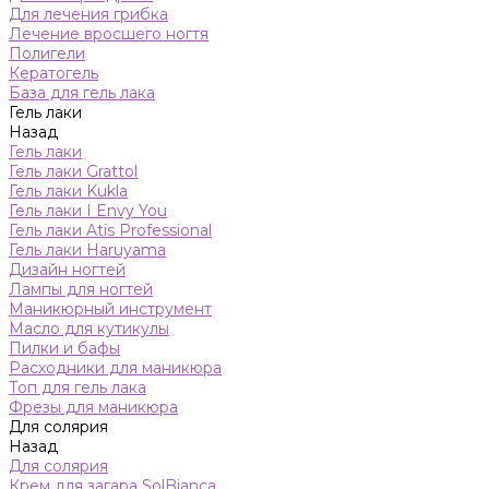
Для лечения грибка
Лечение вросшего ногтя
Полигели
Кератогель
База для гель лака
Гель лаки
Назад
Гель лаки
Гель лаки Grattol
Гель лаки Kukla
Гель лаки I Envy You
Гель лаки Atis Professional
Гель лаки Haruyama
Дизайн ногтей
Лампы для ногтей
Маникюрный инструмент
Масло для кутикулы
Пилки и бафы
Расходники для маникюра
Топ для гель лака
Фрезы для маникюра
Для солярия
Назад
Для солярия
Крем для загара SolBianca