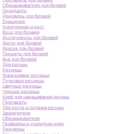
Препараты для бровей
Обезжириватели для бровей
Оксиданты
Ремуверы для бровей
Очищение
Укрепление и рост
Воск для бровей
Инструменты для бровей
Кисти для бровей
Краска для бровей
Пинцеты для бровей
Хна для бровей
Для ресниц
Ресницы
Коричневые ресницы
Пучковые ресницы
Цветные ресницы
Черные ресницы
Клей для наращивания ресниц
Препараты
Для роста и питания ресниц
Закрепители
Обезжириватели
Праймеры и усилители клея
Ремуверы