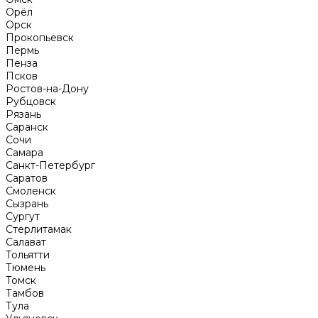
Орёл
Орск
Прокопьевск
Пермь
Пенза
Псков
Ростов-на-Дону
Рубцовск
Рязань
Саранск
Сочи
Самара
Санкт-Петербург
Саратов
Смоленск
Сызрань
Сургут
Стерлитамак
Салават
Тольятти
Тюмень
Томск
Тамбов
Тула