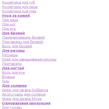
Косметика для губ
Косметика для лица
Косметика для глаз
Уход за кожей
Для лица
Для ног
Для рук
Для бровей
Ламинирование бровей
Препараты для бровей
Воск для бровей
Для ресниц
Ресницы
Клей для наращивания ресниц
Препараты
Для ногтей
Воск для рук
Втирка
Гель
Для солярия
Крем для загара SolBianca
Аксессуары для солярия
Крем для загара Moxie
Одноразовая продукция
Для головы