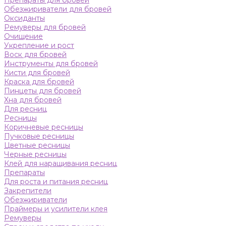
Препараты для бровей
Обезжириватели для бровей
Оксиданты
Ремуверы для бровей
Очищение
Укрепление и рост
Воск для бровей
Инструменты для бровей
Кисти для бровей
Краска для бровей
Пинцеты для бровей
Хна для бровей
Для ресниц
Ресницы
Коричневые ресницы
Пучковые ресницы
Цветные ресницы
Черные ресницы
Клей для наращивания ресниц
Препараты
Для роста и питания ресниц
Закрепители
Обезжириватели
Праймеры и усилители клея
Ремуверы