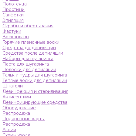
Полотенца
Простыни
Салфетки
Эпиляция
Скрабы и обертывания
Фартуки
Воскоплавы
Горячие пленочные воски
Средства до депиляции
Средства после депиляции
Наборы для шугаринга
Паста для шугаринга
Полоски для депиляции
Тальк и пудры для шугаринга
Теплые воски для депиляции
Шпатели
Дезинфекция и стерилизация
Антисептики
Дезинфицирующие средства
Оборудование
Распродажа
Подарочные карты
Распродажа
Акции
Схемы ухода