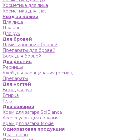
Косметика для лица
Косметика для глаз
Уход за кожей
Для лица
Для ног
Для рук
Для бровей
Ламинирование бровей
Препараты для бровей
Воск для бровей
Для ресниц
Ресницы
Клей для наращивания ресниц
Препараты
Для ногтей
Воск для рук
Втирка
Гель
Для солярия
Крем для загара SolBianca
Аксессуары для солярия
Крем для загара Moxie
Одноразовая продукция
Для головы