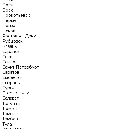
Орёл
Орск
Прокопьевск
Пермь
Пенза
Псков
Ростов-на-Дону
Рубцовск
Рязань
Саранск
Сочи
Самара
Санкт-Петербург
Саратов
Смоленск
Сызрань
Сургут
Стерлитамак
Салават
Тольятти
Тюмень
Томск
Тамбов
Тула