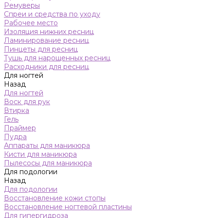
Ремуверы
Спреи и средства по уходу
Рабочее место
Изоляция нижних ресниц
Ламинирование ресниц
Пинцеты для ресниц
Тушь для нарощенных ресниц
Расходники для ресниц
Для ногтей
Назад
Для ногтей
Воск для рук
Втирка
Гель
Праймер
Пудра
Аппараты для маникюра
Кисти для маникюра
Пылесосы для маникюра
Для подологии
Назад
Для подологии
Восстановление кожи стопы
Восстановление ногтевой пластины
Для гипергидроза