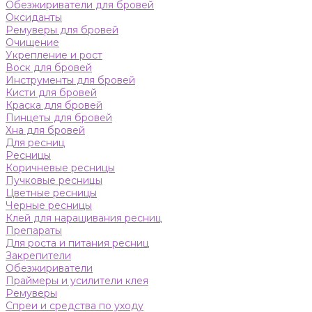
Обезжириватели для бровей
Оксиданты
Ремуверы для бровей
Очищение
Укрепление и рост
Воск для бровей
Инструменты для бровей
Кисти для бровей
Краска для бровей
Пинцеты для бровей
Хна для бровей
Для ресниц
Ресницы
Коричневые ресницы
Пучковые ресницы
Цветные ресницы
Черные ресницы
Клей для наращивания ресниц
Препараты
Для роста и питания ресниц
Закрепители
Обезжириватели
Праймеры и усилители клея
Ремуверы
Спреи и средства по уходу