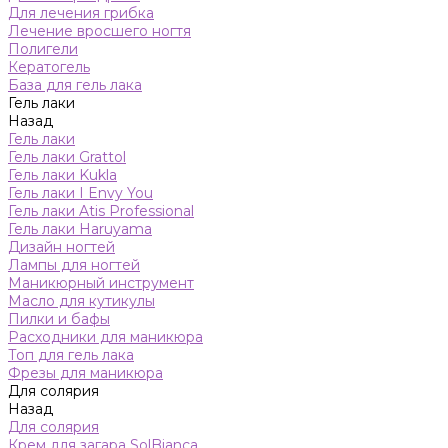
Для лечения грибка
Лечение вросшего ногтя
Полигели
Кератогель
База для гель лака
Гель лаки
Назад
Гель лаки
Гель лаки Grattol
Гель лаки Kukla
Гель лаки I Envy You
Гель лаки Atis Professional
Гель лаки Haruyama
Дизайн ногтей
Лампы для ногтей
Маникюрный инструмент
Масло для кутикулы
Пилки и бафы
Расходники для маникюра
Топ для гель лака
Фрезы для маникюра
Для солярия
Назад
Для солярия
Крем для загара SolBianca