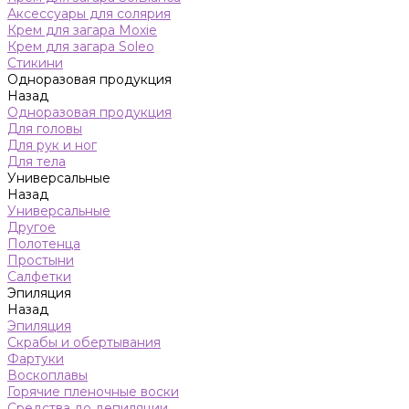
Аксессуары для солярия
Крем для загара Moxie
Крем для загара Soleo
Стикини
Одноразовая продукция
Назад
Одноразовая продукция
Для головы
Для рук и ног
Для тела
Универсальные
Назад
Универсальные
Другое
Полотенца
Простыни
Салфетки
Эпиляция
Назад
Эпиляция
Скрабы и обертывания
Фартуки
Воскоплавы
Горячие пленочные воски
Средства до депиляции