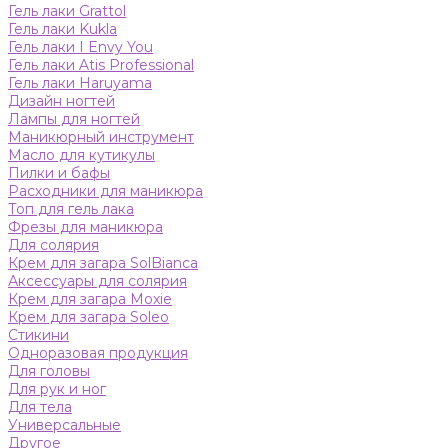
Гель лаки Grattol
Гель лаки Kukla
Гель лаки I Envy You
Гель лаки Atis Professional
Гель лаки Haruyama
Дизайн ногтей
Лампы для ногтей
Маникюрный инструмент
Масло для кутикулы
Пилки и бафы
Расходники для маникюра
Топ для гель лака
Фрезы для маникюра
Для солярия
Крем для загара SolBianca
Аксессуары для солярия
Крем для загара Moxie
Крем для загара Soleo
Стикини
Одноразовая продукция
Для головы
Для рук и ног
Для тела
Универсальные
Другое