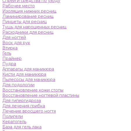
Спреи и средства по уходу
Рабочее место
Изоляция нижних ресниц
Ламинирование ресниц
Пинцеты для ресниц
Тушь для нарощенных ресниц
Расходники для ресниц
Для ногтей
Воск для рук
Втирка
Гель
Праймер
Пудра
Аппараты для маникюра
Кисти для маникюра
Пылесосы для маникюра
Для подологии
Восстановление кожи стопы
Восстановление ногтевой пластины
Для гипергидроза
Для лечения грибка
Лечение вросшего ногтя
Полигели
Кератогель
База для гель лака