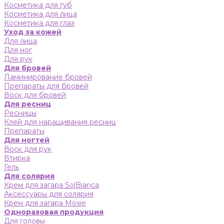
Косметика для губ
Косметика для лица
Косметика для глаз
Уход за кожей
Для лица
Для ног
Для рук
Для бровей
Ламинирование бровей
Препараты для бровей
Воск для бровей
Для ресниц
Ресницы
Клей для наращивания ресниц
Препараты
Для ногтей
Воск для рук
Втирка
Гель
Для солярия
Крем для загара SolBianca
Аксессуары для солярия
Крем для загара Moxie
Одноразовая продукция
Для головы