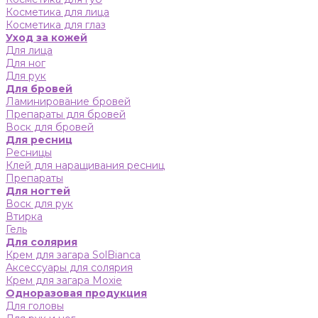
Косметика для лица
Косметика для глаз
Уход за кожей
Для лица
Для ног
Для рук
Для бровей
Ламинирование бровей
Препараты для бровей
Воск для бровей
Для ресниц
Ресницы
Клей для наращивания ресниц
Препараты
Для ногтей
Воск для рук
Втирка
Гель
Для солярия
Крем для загара SolBianca
Аксессуары для солярия
Крем для загара Moxie
Одноразовая продукция
Для головы