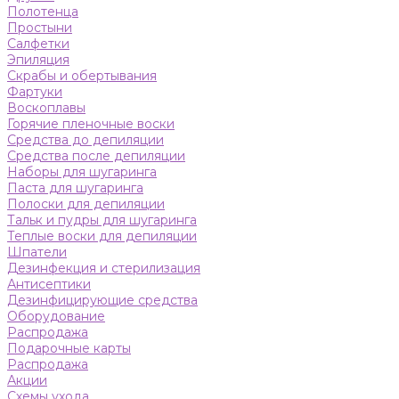
Полотенца
Простыни
Салфетки
Эпиляция
Скрабы и обертывания
Фартуки
Воскоплавы
Горячие пленочные воски
Средства до депиляции
Средства после депиляции
Наборы для шугаринга
Паста для шугаринга
Полоски для депиляции
Тальк и пудры для шугаринга
Теплые воски для депиляции
Шпатели
Дезинфекция и стерилизация
Антисептики
Дезинфицирующие средства
Оборудование
Распродажа
Подарочные карты
Распродажа
Акции
Схемы ухода