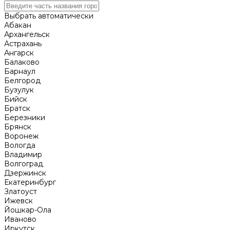
Выбрать автоматически
Абакан
Архангельск
Астрахань
Ангарск
Балаково
Барнаул
Белгород
Бузулук
Бийск
Братск
Березники
Брянск
Воронеж
Вологда
Владимир
Волгоград
Дзержинск
Екатеринбург
Златоуст
Ижевск
Йошкар-Ола
Иваново
Иркутск