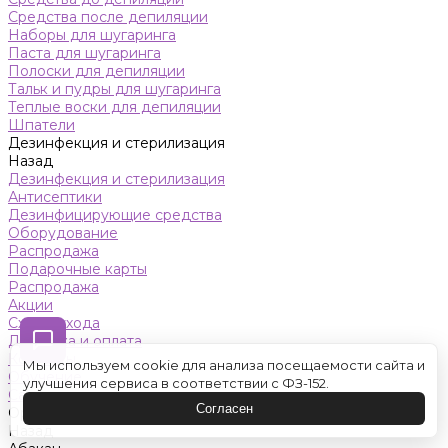
Средства после депиляции
Наборы для шугаринга
Паста для шугаринга
Полоски для депиляции
Тальк и пудры для шугаринга
Теплые воски для депиляции
Шпатели
Дезинфекция и стерилизация
Назад
Дезинфекция и стерилизация
Антисептики
Дезинфицирующие средства
Оборудование
Распродажа
Подарочные карты
Распродажа
Акции
Схемы ухода
Доставка и оплата
Контакты
Мы используем cookie для анализа посещаемости сайта и
Обучение
улучшения сервиса в соответствии с ФЗ-152.
Салон красоты
Согласен
Оренбург
Назад