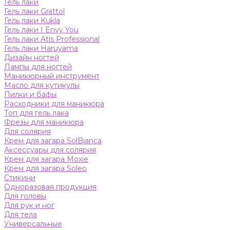
Гель лаки
Гель лаки Grattol
Гель лаки Kukla
Гель лаки I Envy You
Гель лаки Atis Professional
Гель лаки Haruyama
Дизайн ногтей
Лампы для ногтей
Маникюрный инструмент
Масло для кутикулы
Пилки и бафы
Расходники для маникюра
Топ для гель лака
Фрезы для маникюра
Для солярия
Крем для загара SolBianca
Аксессуары для солярия
Крем для загара Moxie
Крем для загара Soleo
Стикини
Одноразовая продукция
Для головы
Для рук и ног
Для тела
Универсальные