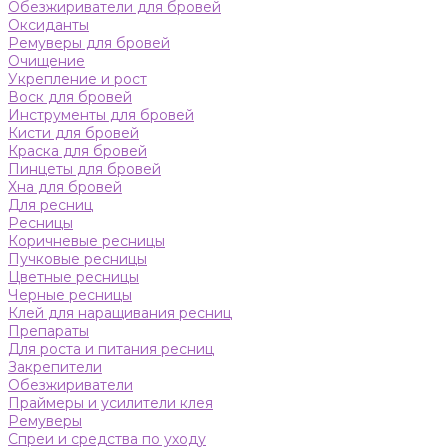
Обезжириватели для бровей
Оксиданты
Ремуверы для бровей
Очищение
Укрепление и рост
Воск для бровей
Инструменты для бровей
Кисти для бровей
Краска для бровей
Пинцеты для бровей
Хна для бровей
Для ресниц
Ресницы
Коричневые ресницы
Пучковые ресницы
Цветные ресницы
Черные ресницы
Клей для наращивания ресниц
Препараты
Для роста и питания ресниц
Закрепители
Обезжириватели
Праймеры и усилители клея
Ремуверы
Спреи и средства по уходу