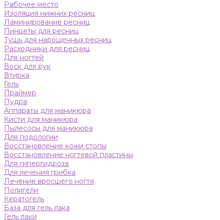
Рабочее место
Изоляция нижних ресниц
Ламинирование ресниц
Пинцеты для ресниц
Тушь для нарощенных ресниц
Расходники для ресниц
Для ногтей
Воск для рук
Втирка
Гель
Праймер
Пудра
Аппараты для маникюра
Кисти для маникюра
Пылесосы для маникюра
Для подологии
Восстановление кожи стопы
Восстановление ногтевой пластины
Для гипергидроза
Для лечения грибка
Лечение вросшего ногтя
Полигели
Кератогель
База для гель лака
Гель лаки