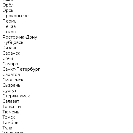
Орёл
Орск
Прокопьевск
Пермь
Пенза
Псков
Ростов-на-Дону
Рубцовск
Рязань
Саранск
Сочи
Самара
Санкт-Петербург
Саратов
Смоленск
Сызрань
Сургут
Стерлитамак
Салават
Тольятти
Тюмень
Томск
Тамбов
Тула