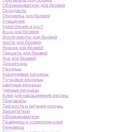
Препараты для бровей
Обезжириватели для бровей
Оксиданты
Ремуверы для бровей
Очищение
Укрепление и рост
Воск для бровей
Инструменты для бровей
Кисти для бровей
Краска для бровей
Пинцеты для бровей
Хна для бровей
Для ресниц
Ресницы
Коричневые ресницы
Пучковые ресницы
Цветные ресницы
Черные ресницы
Клей для наращивания ресниц
Препараты
Для роста и питания ресниц
Закрепители
Обезжириватели
Праймеры и усилители клея
Ремуверы