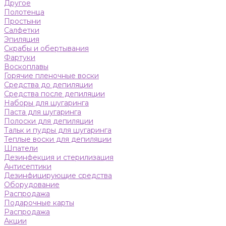
Другое
Полотенца
Простыни
Салфетки
Эпиляция
Скрабы и обертывания
Фартуки
Воскоплавы
Горячие пленочные воски
Средства до депиляции
Средства после депиляции
Наборы для шугаринга
Паста для шугаринга
Полоски для депиляции
Тальк и пудры для шугаринга
Теплые воски для депиляции
Шпатели
Дезинфекция и стерилизация
Антисептики
Дезинфицирующие средства
Оборудование
Распродажа
Подарочные карты
Распродажа
Акции