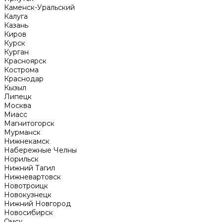
Каменск-Уральский
Калуга
Казань
Киров
Курск
Курган
Красноярск
Кострома
Краснодар
Кызыл
Липецк
Москва
Миасс
Магнитогорск
Мурманск
Нижнекамск
Набережные Челны
Норильск
Нижний Тагил
Нижневартовск
Новотроицк
Новокузнецк
Нижний Новгород
Новосибирск
Омск