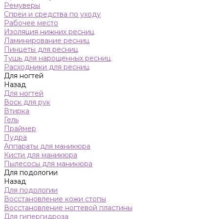
Ремуверы
Спреи и средства по уходу
Рабочее место
Изоляция нижних ресниц
Ламинирование ресниц
Пинцеты для ресниц
Тушь для нарощенных ресниц
Расходники для ресниц
Для ногтей
Назад
Для ногтей
Воск для рук
Втирка
Гель
Праймер
Пудра
Аппараты для маникюра
Кисти для маникюра
Пылесосы для маникюра
Для подологии
Назад
Для подологии
Восстановление кожи стопы
Восстановление ногтевой пластины
Для гипергидроза