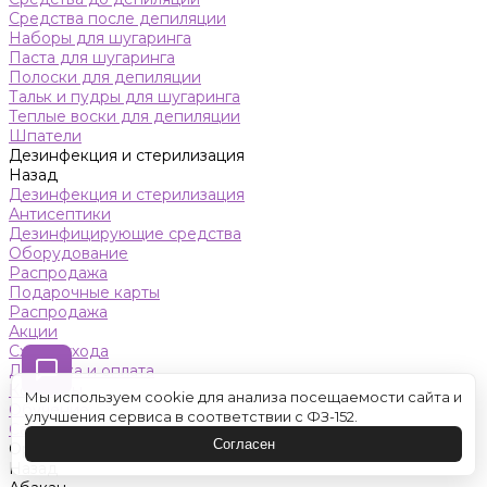
Средства после депиляции
Наборы для шугаринга
Паста для шугаринга
Полоски для депиляции
Тальк и пудры для шугаринга
Теплые воски для депиляции
Шпатели
Дезинфекция и стерилизация
Назад
Дезинфекция и стерилизация
Антисептики
Дезинфицирующие средства
Оборудование
Распродажа
Подарочные карты
Распродажа
Акции
Схемы ухода
Доставка и оплата
Контакты
Мы используем cookie для анализа посещаемости сайта и
Обучение
улучшения сервиса в соответствии с ФЗ-152.
Салон красоты
Согласен
Оренбург
Назад