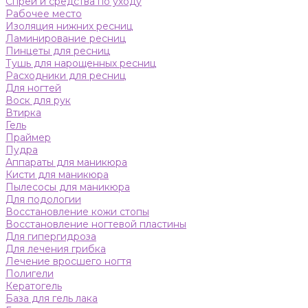
Спреи и средства по уходу
Рабочее место
Изоляция нижних ресниц
Ламинирование ресниц
Пинцеты для ресниц
Тушь для нарощенных ресниц
Расходники для ресниц
Для ногтей
Воск для рук
Втирка
Гель
Праймер
Пудра
Аппараты для маникюра
Кисти для маникюра
Пылесосы для маникюра
Для подологии
Восстановление кожи стопы
Восстановление ногтевой пластины
Для гипергидроза
Для лечения грибка
Лечение вросшего ногтя
Полигели
Кератогель
База для гель лака