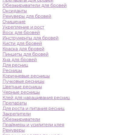
Препараты для бровей
Обезжириватели для бровей
Оксиданты
Ремуверы для бровей
Очищение
Укрепление и рост
Воск для бровей
Инструменты для бровей
Кисти для бровей
Краска для бровей
Пинцеты для бровей
Хна для бровей
Для ресниц
Ресницы
Коричневые ресницы
Пучковые ресницы
Цветные ресницы
Черные ресницы
Клей для наращивания ресниц
Препараты
Для роста и питания ресниц
Закрепители
Обезжириватели
Праймеры и усилители клея
Ремуверы