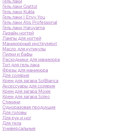
Гель лаки
Гель лаки Grattol
Гель лаки Kukla
Гель лаки I Envy You
Гель лаки Atis Professional
Гель лаки Haruyama
Дизайн ногтей
Лампы для ногтей
Маникюрный инструмент
Масло для кутикулы
Пилки и бафы
Расходники для маникюра
Топ для гель лака
Фрезы для маникюра
Для солярия
Крем для загара SolBianca
Аксессуары для солярия
Крем для загара Moxie
Крем для загара Soleo
Стикини
Одноразовая продукция
Для головы
Для рук и ног
Для тела
Универсальные