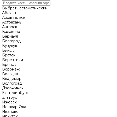
Выбрать автоматически
Абакан
Архангельск
Астрахань
Ангарск
Балаково
Барнаул
Белгород
Бузулук
Бийск
Братск
Березники
Брянск
Воронеж
Вологда
Владимир
Волгоград
Дзержинск
Екатеринбург
Златоуст
Ижевск
Йошкар-Ола
Иваново
Иркутск