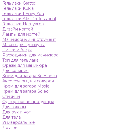
Гель лаки Grattol
Гель лаки Kukla
Гель лаки I Envy You
Гель лаки Atis Professional
Гель лаки Haruyama
Дизайн ногтей
Лампы для ногтей
Маникюрный инструмент
Масло для кутикулы
Пилки и бафы
Расходники для маникюра
Топ для гель лака
Фрезы для маникюра
Для солярия
Крем для загара SolBianca
Аксессуары для солярия
Крем для загара Moxie
Крем для загара Soleo
Стикини
Одноразовая продукция
Для головы
Для рук и ног
Для тела
Универсальные
Другое