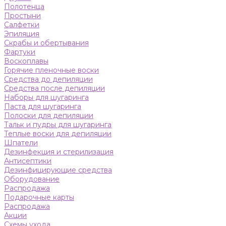
Полотенца
Простыни
Салфетки
Эпиляция
Скрабы и обертывания
Фартуки
Воскоплавы
Горячие пленочные воски
Средства до депиляции
Средства после депиляции
Наборы для шугаринга
Паста для шугаринга
Полоски для депиляции
Тальк и пудры для шугаринга
Теплые воски для депиляции
Шпатели
Дезинфекция и стерилизация
Антисептики
Дезинфицирующие средства
Оборудование
Распродажа
Подарочные карты
Распродажа
Акции
Схемы ухода