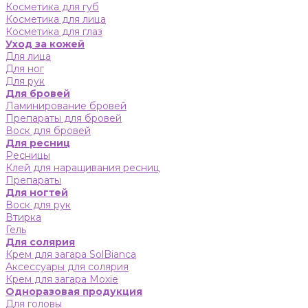
Косметика для губ
Косметика для лица
Косметика для глаз
Уход за кожей
Для лица
Для ног
Для рук
Для бровей
Ламинирование бровей
Препараты для бровей
Воск для бровей
Для ресниц
Ресницы
Клей для наращивания ресниц
Препараты
Для ногтей
Воск для рук
Втирка
Гель
Для солярия
Крем для загара SolBianca
Аксессуары для солярия
Крем для загара Moxie
Одноразовая продукция
Для головы