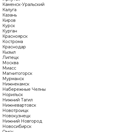
Каменск-Уральский
Калуга
Казань
Киров
Курск
Курган
Красноярск
Кострома
Краснодар
Кызыл
Липецк
Москва
Миасс
Магнитогорск
Мурманск
Нижнекамск
Набережные Челны
Норильск
Нижний Тагил
Нижневартовск
Новотроицк
Новокузнецк
Нижний Новгород
Новосибирск
Омск