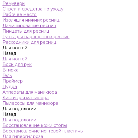
Ремуверы
Спреи и средства по уходу
Рабочее место
Изоляция нижних ресниц
Ламинирование ресниц
Пинцеты для ресниц
Тушь для нарощенных ресниц
Расходники для ресниц
Для ногтей
Назад
Для ногтей
Воск для рук
Втирка
Гель
Праймер
Пудра
Аппараты для маникюра
Кисти для маникюра
Пылесосы для маникюра
Для подологии
Назад
Для подологии
Восстановление кожи стопы
Восстановление ногтевой пластины
Для гипергидроза