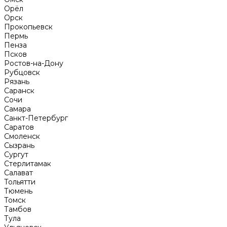
Орёл
Орск
Прокопьевск
Пермь
Пенза
Псков
Ростов-на-Дону
Рубцовск
Рязань
Саранск
Сочи
Самара
Санкт-Петербург
Саратов
Смоленск
Сызрань
Сургут
Стерлитамак
Салават
Тольятти
Тюмень
Томск
Тамбов
Тула