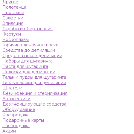
Другое
Полотенца
Простыни
Салфетки
Эпиляция
Скрабы и обертывания
Фартуки
Воскоплавы
Горячие пленочные воски
Средства до депиляции
Средства после депиляции
Наборы для шугаринга
Паста для шугаринга
Полоски для депиляции
Тальк и пудры для шугаринга
Теплые воски для депиляции
Шпатели
Дезинфекция и стерилизация
Антисептики
Дезинфицирующие средства
Оборудование
Распродажа
Подарочные карты
Распродажа
Акции