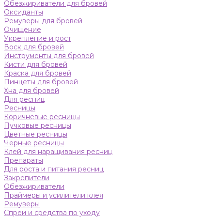
Обезжириватели для бровей
Оксиданты
Ремуверы для бровей
Очищение
Укрепление и рост
Воск для бровей
Инструменты для бровей
Кисти для бровей
Краска для бровей
Пинцеты для бровей
Хна для бровей
Для ресниц
Ресницы
Коричневые ресницы
Пучковые ресницы
Цветные ресницы
Черные ресницы
Клей для наращивания ресниц
Препараты
Для роста и питания ресниц
Закрепители
Обезжириватели
Праймеры и усилители клея
Ремуверы
Спреи и средства по уходу