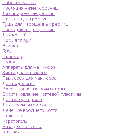
Рабочее место
Изоляция нижних ресниц
Ламинирование ресниц
Пинцеты для ресниц
Тушь для нарощенных ресниц
Расходники для ресниц
Для ногтей
Воск для рук
Втирка
Гель
Праймер
Пудра
Аппараты для маникюра
Кисти для маникюра
Пылесосы для маникюра
Для подологии
Восстановление кожи стопы
Восстановление ногтевой пластины
Для гипергидроза
Для лечения грибка
Лечение вросшего ногтя
Полигели
Кератогель
База для гель лака
Гель лаки