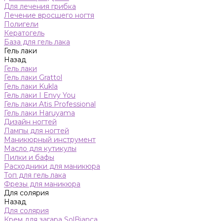
Для лечения грибка
Лечение вросшего ногтя
Полигели
Кератогель
База для гель лака
Гель лаки
Назад
Гель лаки
Гель лаки Grattol
Гель лаки Kukla
Гель лаки I Envy You
Гель лаки Atis Professional
Гель лаки Haruyama
Дизайн ногтей
Лампы для ногтей
Маникюрный инструмент
Масло для кутикулы
Пилки и бафы
Расходники для маникюра
Топ для гель лака
Фрезы для маникюра
Для солярия
Назад
Для солярия
Крем для загара SolBianca