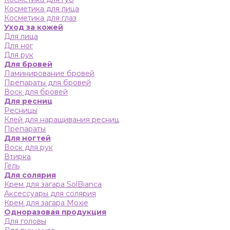
Косметика для лица
Косметика для глаз
Уход за кожей
Для лица
Для ног
Для рук
Для бровей
Ламинирование бровей
Препараты для бровей
Воск для бровей
Для ресниц
Ресницы
Клей для наращивания ресниц
Препараты
Для ногтей
Воск для рук
Втирка
Гель
Для солярия
Крем для загара SolBianca
Аксессуары для солярия
Крем для загара Moxie
Одноразовая продукция
Для головы