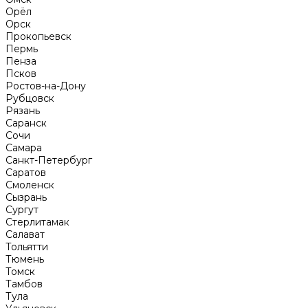
Орёл
Орск
Прокопьевск
Пермь
Пенза
Псков
Ростов-на-Дону
Рубцовск
Рязань
Саранск
Сочи
Самара
Санкт-Петербург
Саратов
Смоленск
Сызрань
Сургут
Стерлитамак
Салават
Тольятти
Тюмень
Томск
Тамбов
Тула