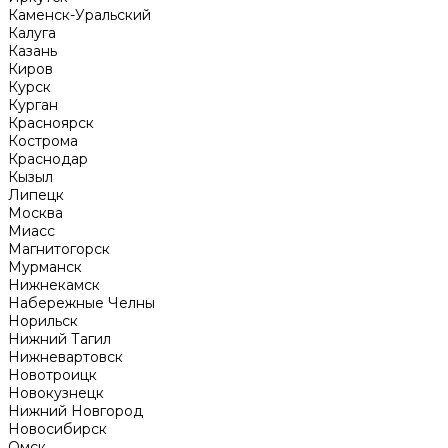
Каменск-Уральский
Калуга
Казань
Киров
Курск
Курган
Красноярск
Кострома
Краснодар
Кызыл
Липецк
Москва
Миасс
Магнитогорск
Мурманск
Нижнекамск
Набережные Челны
Норильск
Нижний Тагил
Нижневартовск
Новотроицк
Новокузнецк
Нижний Новгород
Новосибирск
Омск