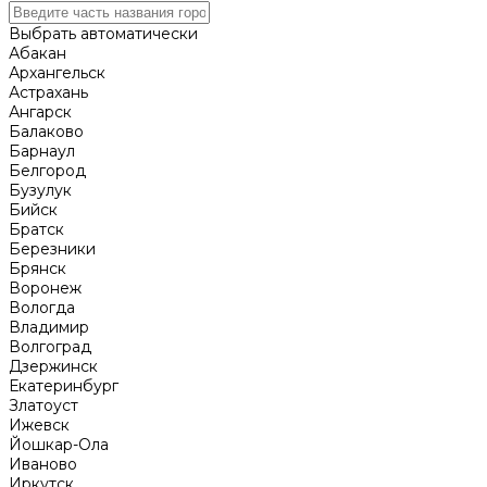
Выбрать автоматически
Абакан
Архангельск
Астрахань
Ангарск
Балаково
Барнаул
Белгород
Бузулук
Бийск
Братск
Березники
Брянск
Воронеж
Вологда
Владимир
Волгоград
Дзержинск
Екатеринбург
Златоуст
Ижевск
Йошкар-Ола
Иваново
Иркутск