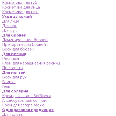
Косметика для губ
Косметика для лица
Косметика для глаз
Уход за кожей
Для лица
Для ног
Для рук
Для бровей
Ламинирование бровей
Препараты для бровей
Воск для бровей
Для ресниц
Ресницы
Клей для наращивания ресниц
Препараты
Для ногтей
Воск для рук
Втирка
Гель
Для солярия
Крем для загара SolBianca
Аксессуары для солярия
Крем для загара Moxie
Одноразовая продукция
Для головы