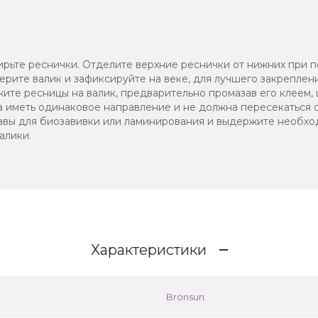
рьте реснички. Отделите верхние реснички от нижних при 
рите валик и зафиксируйте на веке, для лучшего закреплени
ите ресницы на валик, предварительно промазав его клеем,
а иметь одинаковое направление и не должна пересекаться 
авы для биозавивки или ламинирования и выдержите необхо
алики.
Характеристики
Bronsun