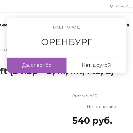
Оренбу
ажа
Акции
Схемы ухода
Доставка и оплата
ВАШ ГОРОД
ОРЕНБУРГ
ния ресниц
/
Материалы для ламинирования ресниц
Да, спасибо
Нет, другой
 (5 пар - S, M, M1, M2, L)
Артикул:
440
Нет в наличии
540 руб.