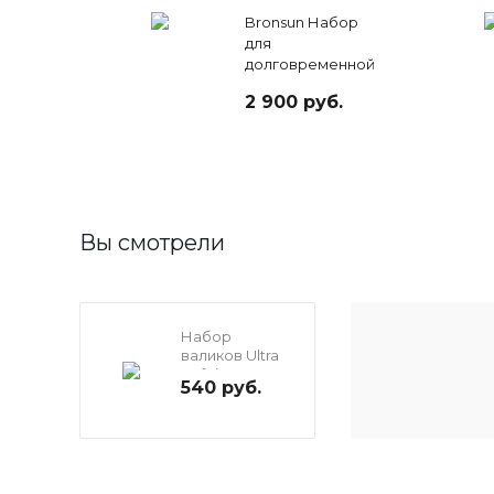
Bronsun Набор
для
долговременной
укладки бровей
2 900 руб.
Brow Perm
Вы смотрели
Набор
валиков Ultra
Soft (5 пар - S,
540 руб.
M, M1, M2, L)