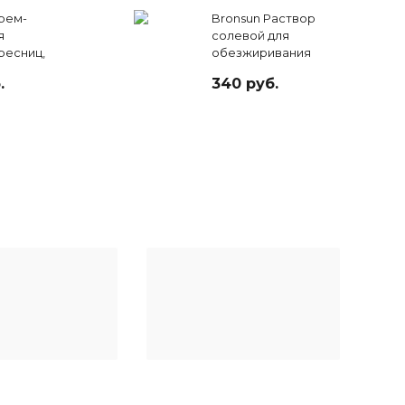
рем-
Bronsun Раствор
я
солевой для
ресниц,
обезжиривания
рный #2,
ресниц и бровей,
.
340 руб.
50 мл