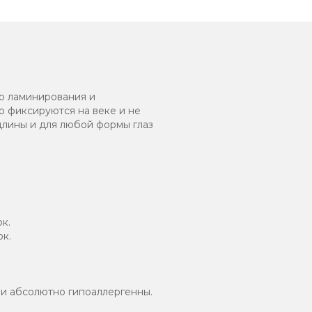
р ламинирования и
о фиксируются на веке и не
длины и для любой формы глаз
к.
к.
и абсолютно гипоаллергенны.