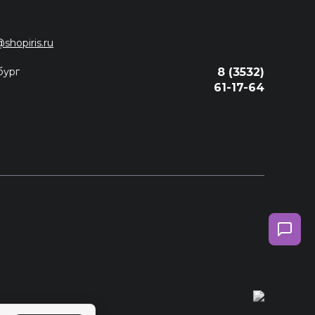
@shopiris.ru
бург
8 (3532)
61-17-64