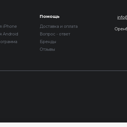
Помощь
info
я iPhone
Доставка и оплата
Орен
 Android
Вопрос - ответ
рограмма
Бренды
Отзывы