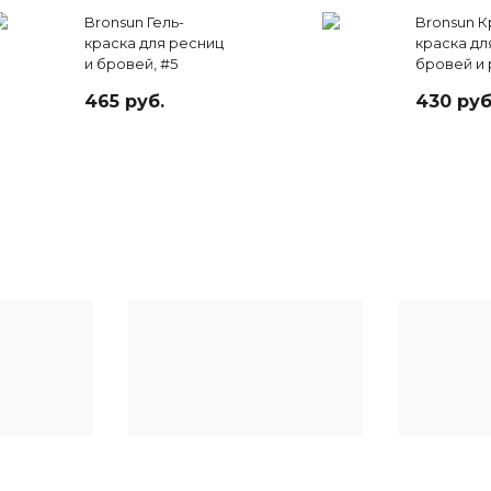
Bronsun Гель-
Bronsun К
краска для ресниц
краска дл
и бровей, #5
бровей и 
светло-
иссния-че
465 руб.
430 руб
коричневый 15мл
15 мл