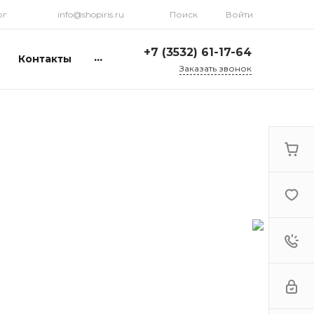
рг
info@shopiris.ru
Поиск
Войти
+7 (3532) 61-17-64
...
Контакты
Заказать звонок
+7 (3532) 61-17-64
г. Оренбург, ул.
Кирова, д. 13, Гостиный
двор, 2 этаж
Ежедневно: с 10:00 до
21:00
info@shopiris.ru
+7 (3532) 61-17-61
Обучение в студии
красоты Iris
Ежедневно 10:00 - 21:00
info@iris56.ru
+7 (922) 841-83-98
info@shopiris.ru