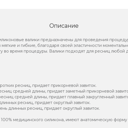
Описание
 силиконовые валики предназначены для проведения процеду
 мягкие и гибкие, благодаря своей эластичности моментальн
у во время процедуры. Валики подходят для ресниц любой 
ротких ресниц, придает прикорневой завиток.
есниц средней длины, придает заметный прикорневой завито
есниц средней длины, придает плавный закругленный завито
линных ресниц, придает округлый завиток.
ень длинных ресниц, придает округлый завиток.
 100% медицинского силикона, имеют анатомическую форму 