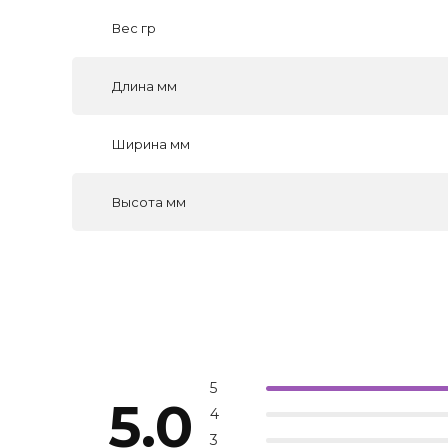
Вес гр
Длина мм
Ширина мм
Высота мм
5
5.0
4
3