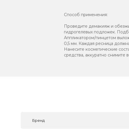
Способ применения:
Проведите демакияж и обезжи
гидрогелевых подложек. Подбе
Аппликатором/пинцетом вылож
0,5 мм. Каждая ресница должн
Нанесите косметические сост
средства, аккуратно снимите в
Бренд