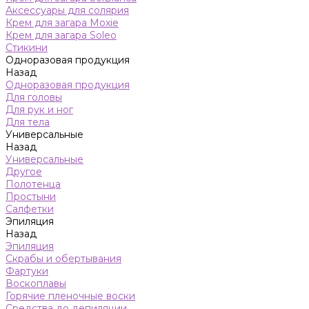
Аксессуары для солярия
Крем для загара Moxie
Крем для загара Soleo
Стикини
Одноразовая продукция
Назад
Одноразовая продукция
Для головы
Для рук и ног
Для тела
Универсальные
Назад
Универсальные
Другое
Полотенца
Простыни
Салфетки
Эпиляция
Назад
Эпиляция
Скрабы и обертывания
Фартуки
Воскоплавы
Горячие пленочные воски
Средства до депиляции