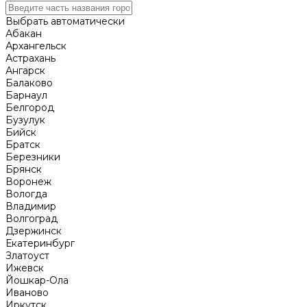
Выбрать автоматически
Абакан
Архангельск
Астрахань
Ангарск
Балаково
Барнаул
Белгород
Бузулук
Бийск
Братск
Березники
Брянск
Воронеж
Вологда
Владимир
Волгоград
Дзержинск
Екатеринбург
Златоуст
Ижевск
Йошкар-Ола
Иваново
Иркутск