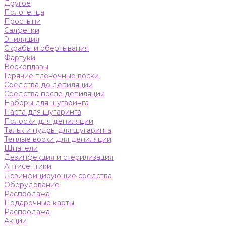
Другое
Полотенца
Простыни
Салфетки
Эпиляция
Скрабы и обертывания
Фартуки
Воскоплавы
Горячие пленочные воски
Средства до депиляции
Средства после депиляции
Наборы для шугаринга
Паста для шугаринга
Полоски для депиляции
Тальк и пудры для шугаринга
Теплые воски для депиляции
Шпатели
Дезинфекция и стерилизация
Антисептики
Дезинфицирующие средства
Оборудование
Распродажа
Подарочные карты
Распродажа
Акции