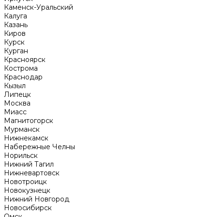
Каменск-Уральский
Калуга
Казань
Киров
Курск
Курган
Красноярск
Кострома
Краснодар
Кызыл
Липецк
Москва
Миасс
Магнитогорск
Мурманск
Нижнекамск
Набережные Челны
Норильск
Нижний Тагил
Нижневартовск
Новотроицк
Новокузнецк
Нижний Новгород
Новосибирск
Омск