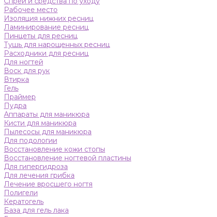
Спреи и средства по уходу
Рабочее место
Изоляция нижних ресниц
Ламинирование ресниц
Пинцеты для ресниц
Тушь для нарощенных ресниц
Расходники для ресниц
Для ногтей
Воск для рук
Втирка
Гель
Праймер
Пудра
Аппараты для маникюра
Кисти для маникюра
Пылесосы для маникюра
Для подологии
Восстановление кожи стопы
Восстановление ногтевой пластины
Для гипергидроза
Для лечения грибка
Лечение вросшего ногтя
Полигели
Кератогель
База для гель лака