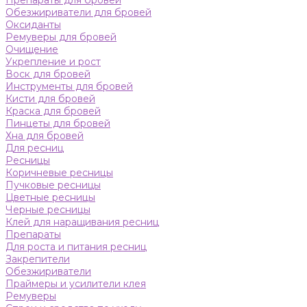
Препараты для бровей
Обезжириватели для бровей
Оксиданты
Ремуверы для бровей
Очищение
Укрепление и рост
Воск для бровей
Инструменты для бровей
Кисти для бровей
Краска для бровей
Пинцеты для бровей
Хна для бровей
Для ресниц
Ресницы
Коричневые ресницы
Пучковые ресницы
Цветные ресницы
Черные ресницы
Клей для наращивания ресниц
Препараты
Для роста и питания ресниц
Закрепители
Обезжириватели
Праймеры и усилители клея
Ремуверы