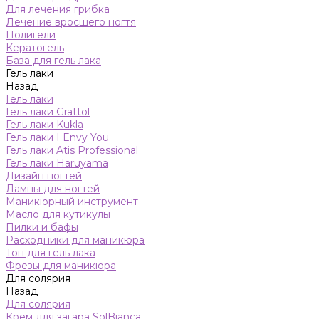
Для лечения грибка
Лечение вросшего ногтя
Полигели
Кератогель
База для гель лака
Гель лаки
Назад
Гель лаки
Гель лаки Grattol
Гель лаки Kukla
Гель лаки I Envy You
Гель лаки Atis Professional
Гель лаки Haruyama
Дизайн ногтей
Лампы для ногтей
Маникюрный инструмент
Масло для кутикулы
Пилки и бафы
Расходники для маникюра
Топ для гель лака
Фрезы для маникюра
Для солярия
Назад
Для солярия
Крем для загара SolBianca