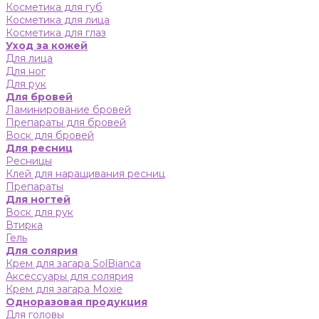
Косметика для губ
Косметика для лица
Косметика для глаз
Уход за кожей
Для лица
Для ног
Для рук
Для бровей
Ламинирование бровей
Препараты для бровей
Воск для бровей
Для ресниц
Ресницы
Клей для наращивания ресниц
Препараты
Для ногтей
Воск для рук
Втирка
Гель
Для солярия
Крем для загара SolBianca
Аксессуары для солярия
Крем для загара Moxie
Одноразовая продукция
Для головы