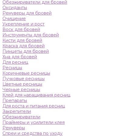
Обезжириватели для бровей
Оксиданты
Ремуверы для бровей
Очищение
Укрепление и рост
Воск для бровей
Инструменты для бровей
Кисти для бровей
Краска для бровей
Пинцеты для бровей
Хна для бровей
Для ресниц
Ресницы
Коричневые ресницы
Пучковые ресницы
Цветные ресницы
Черные ресницы
Клей для наращивания ресниц
Препараты
Для роста и питания ресниц
Закрепители
Обезжириватели
Праймеры и усилители клея
Ремуверы
Спреи и средства по уходу