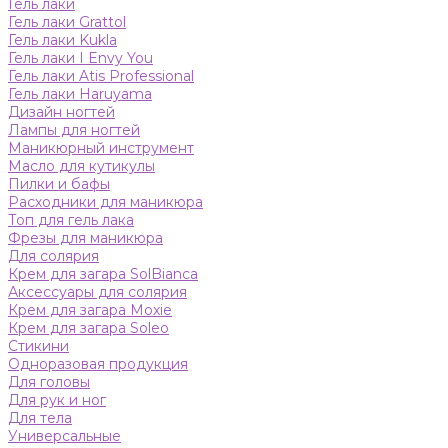
Гель лаки
Гель лаки Grattol
Гель лаки Kukla
Гель лаки I Envy You
Гель лаки Atis Professional
Гель лаки Haruyama
Дизайн ногтей
Лампы для ногтей
Маникюрный инструмент
Масло для кутикулы
Пилки и бафы
Расходники для маникюра
Топ для гель лака
Фрезы для маникюра
Для солярия
Крем для загара SolBianca
Аксессуары для солярия
Крем для загара Moxie
Крем для загара Soleo
Стикини
Одноразовая продукция
Для головы
Для рук и ног
Для тела
Универсальные