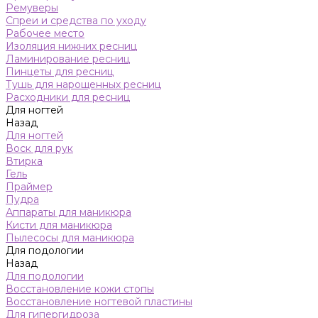
Ремуверы
Спреи и средства по уходу
Рабочее место
Изоляция нижних ресниц
Ламинирование ресниц
Пинцеты для ресниц
Тушь для нарощенных ресниц
Расходники для ресниц
Для ногтей
Назад
Для ногтей
Воск для рук
Втирка
Гель
Праймер
Пудра
Аппараты для маникюра
Кисти для маникюра
Пылесосы для маникюра
Для подологии
Назад
Для подологии
Восстановление кожи стопы
Восстановление ногтевой пластины
Для гипергидроза