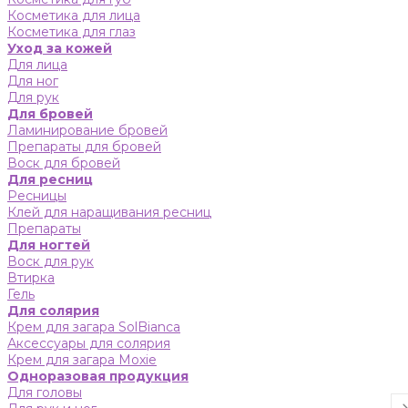
Косметика для лица
Косметика для глаз
Уход за кожей
Для лица
Для ног
Для рук
Для бровей
Ламинирование бровей
Препараты для бровей
Воск для бровей
Для ресниц
Ресницы
Клей для наращивания ресниц
Препараты
Для ногтей
Воск для рук
Втирка
Гель
Для солярия
Крем для загара SolBianca
Аксессуары для солярия
Крем для загара Moxie
Одноразовая продукция
Для головы