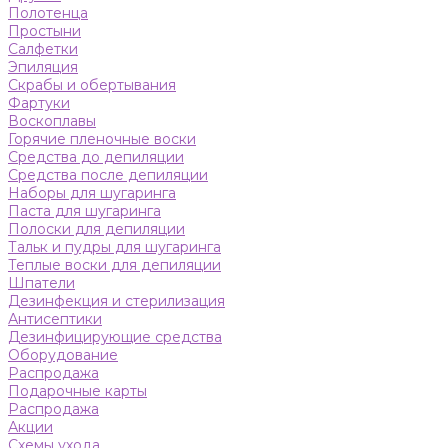
Полотенца
Простыни
Салфетки
Эпиляция
Скрабы и обертывания
Фартуки
Воскоплавы
Горячие пленочные воски
Средства до депиляции
Средства после депиляции
Наборы для шугаринга
Паста для шугаринга
Полоски для депиляции
Тальк и пудры для шугаринга
Теплые воски для депиляции
Шпатели
Дезинфекция и стерилизация
Антисептики
Дезинфицирующие средства
Оборудование
Распродажа
Подарочные карты
Распродажа
Акции
Схемы ухода