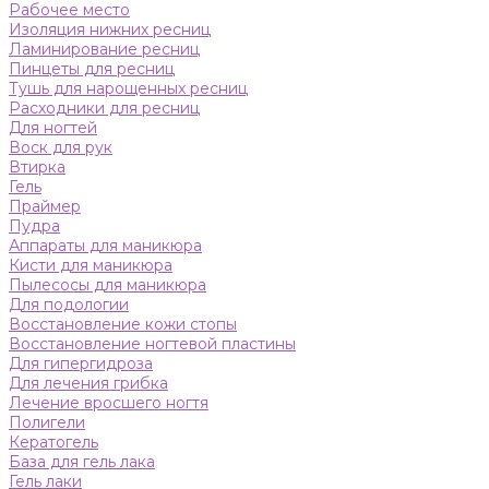
Рабочее место
Изоляция нижних ресниц
Ламинирование ресниц
Пинцеты для ресниц
Тушь для нарощенных ресниц
Расходники для ресниц
Для ногтей
Воск для рук
Втирка
Гель
Праймер
Пудра
Аппараты для маникюра
Кисти для маникюра
Пылесосы для маникюра
Для подологии
Восстановление кожи стопы
Восстановление ногтевой пластины
Для гипергидроза
Для лечения грибка
Лечение вросшего ногтя
Полигели
Кератогель
База для гель лака
Гель лаки