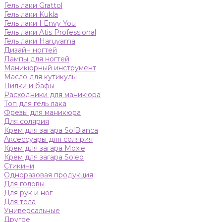
Гель лаки Grattol
Гель лаки Kukla
Гель лаки I Envy You
Гель лаки Atis Professional
Гель лаки Haruyama
Дизайн ногтей
Лампы для ногтей
Маникюрный инструмент
Масло для кутикулы
Пилки и бафы
Расходники для маникюра
Топ для гель лака
Фрезы для маникюра
Для солярия
Крем для загара SolBianca
Аксессуары для солярия
Крем для загара Moxie
Крем для загара Soleo
Стикини
Одноразовая продукция
Для головы
Для рук и ног
Для тела
Универсальные
Другое