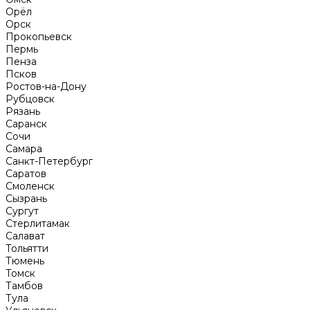
Орёл
Орск
Прокопьевск
Пермь
Пенза
Псков
Ростов-на-Дону
Рубцовск
Рязань
Саранск
Сочи
Самара
Санкт-Петербург
Саратов
Смоленск
Сызрань
Сургут
Стерлитамак
Салават
Тольятти
Тюмень
Томск
Тамбов
Тула