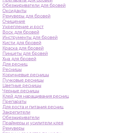
Препараты для бровей
Обезжириватели для бровей
Оксиданты
Ремуверы для бровей
Очищение
Укрепление и рост
Воск для бровей
Инструменты для бровей
Кисти для бровей
Краска для бровей
Пинцеты для бровей
Хна для бровей
Для ресниц
Ресницы
Коричневые ресницы
Пучковые ресницы
Цветные ресницы
Черные ресницы
Клей для наращивания ресниц
Препараты
Для роста и питания ресниц
Закрепители
Обезжириватели
Праймеры и усилители клея
Ремуверы