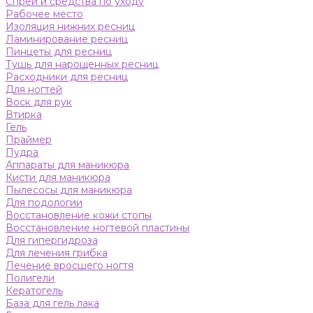
Спреи и средства по уходу
Рабочее место
Изоляция нижних ресниц
Ламинирование ресниц
Пинцеты для ресниц
Тушь для нарощенных ресниц
Расходники для ресниц
Для ногтей
Воск для рук
Втирка
Гель
Праймер
Пудра
Аппараты для маникюра
Кисти для маникюра
Пылесосы для маникюра
Для подологии
Восстановление кожи стопы
Восстановление ногтевой пластины
Для гипергидроза
Для лечения грибка
Лечение вросшего ногтя
Полигели
Кератогель
База для гель лака