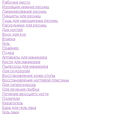
Рабочее место
Изоляция нижних ресниц
Ламинирование ресниц
Пинцеты для ресниц
Тушь для нарощенных ресниц
Расходники для ресниц
Для ногтей
Воск для рук
Втирка
Гель
Праймер
Пудра
Аппараты для маникюра
Кисти для маникюра
Пылесосы для маникюра
Для подологии
Восстановление кожи стопы
Восстановление ногтевой пластины
Для гипергидроза
Для лечения грибка
Лечение вросшего ногтя
Полигели
Кератогель
База для гель лака
Гель лаки