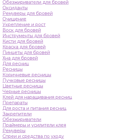
Обезжириватели для бровей
Оксиданты
Ремуверы для бровей
Очищение
Укрепление и рост
Воск для бровей
Инструменты для бровей
Кисти для бровей
Краска для бровей
Пинцеты для бровей
Хна для бровей
Для ресниц
Ресницы
Коричневые ресницы
Пучковые ресницы
Цветные ресницы
Черные ресницы
Клей для наращивания ресниц
Препараты
Для роста и питания ресниц
Закрепители
Обезжириватели
Праймеры и усилители клея
Ремуверы
Спреи и средства по уходу