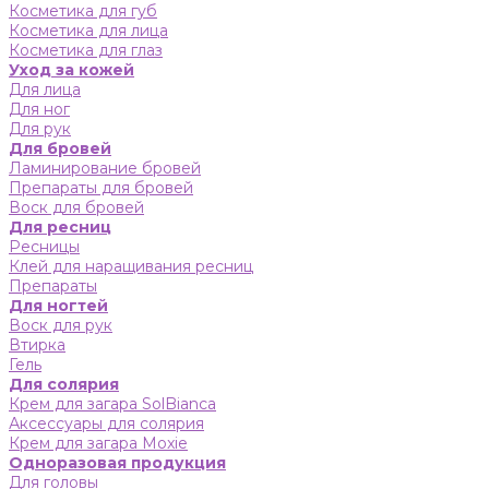
Косметика для губ
Косметика для лица
Косметика для глаз
Уход за кожей
Для лица
Для ног
Для рук
Для бровей
Ламинирование бровей
Препараты для бровей
Воск для бровей
Для ресниц
Ресницы
Клей для наращивания ресниц
Препараты
Для ногтей
Воск для рук
Втирка
Гель
Для солярия
Крем для загара SolBianca
Аксессуары для солярия
Крем для загара Moxie
Одноразовая продукция
Для головы