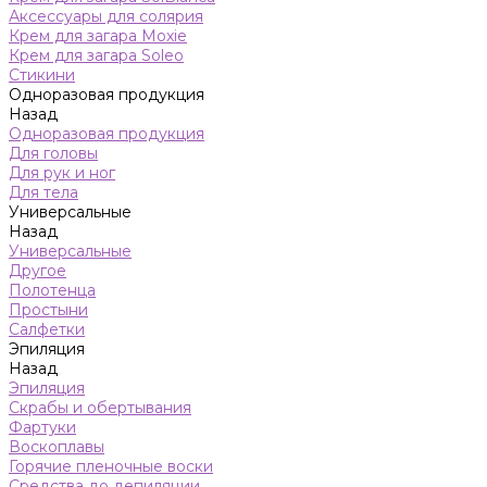
Аксессуары для солярия
Крем для загара Moxie
Крем для загара Soleo
Стикини
Одноразовая продукция
Назад
Одноразовая продукция
Для головы
Для рук и ног
Для тела
Универсальные
Назад
Универсальные
Другое
Полотенца
Простыни
Салфетки
Эпиляция
Назад
Эпиляция
Скрабы и обертывания
Фартуки
Воскоплавы
Горячие пленочные воски
Средства до депиляции