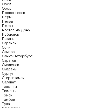
Орёл
Орск
Прокопьевск
Пермь
Пенза
Псков
Ростов-на-Дону
Рубцовск
Рязань
Саранск
Сочи
Самара
Санкт-Петербург
Саратов
Смоленск
Сызрань
Сургут
Стерлитамак
Салават
Тольятти
Тюмень
Томск
Тамбов
Тула