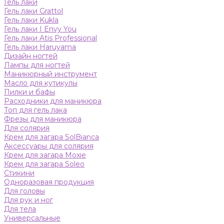
Гель лаки
Гель лаки Grattol
Гель лаки Kukla
Гель лаки I Envy You
Гель лаки Atis Professional
Гель лаки Haruyama
Дизайн ногтей
Лампы для ногтей
Маникюрный инструмент
Масло для кутикулы
Пилки и бафы
Расходники для маникюра
Топ для гель лака
Фрезы для маникюра
Для солярия
Крем для загара SolBianca
Аксессуары для солярия
Крем для загара Moxie
Крем для загара Soleo
Стикини
Одноразовая продукция
Для головы
Для рук и ног
Для тела
Универсальные