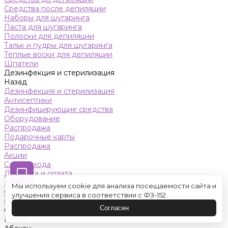
Средства после депиляции
Наборы для шугаринга
Паста для шугаринга
Полоски для депиляции
Тальк и пудры для шугаринга
Теплые воски для депиляции
Шпатели
Дезинфекция и стерилизация
Назад
Дезинфекция и стерилизация
Антисептики
Дезинфицирующие средства
Оборудование
Распродажа
Подарочные карты
Распродажа
Акции
Схемы ухода
Доставка и оплата
Контакты
Мы используем cookie для анализа посещаемости сайта и
Обучение
улучшения сервиса в соответствии с ФЗ-152.
Салон красоты
Согласен
Оренбург
Назад