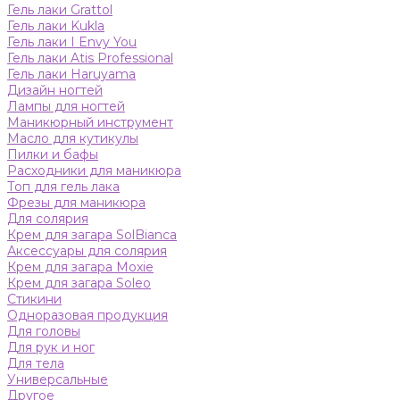
Гель лаки Grattol
Гель лаки Kukla
Гель лаки I Envy You
Гель лаки Atis Professional
Гель лаки Haruyama
Дизайн ногтей
Лампы для ногтей
Маникюрный инструмент
Масло для кутикулы
Пилки и бафы
Расходники для маникюра
Топ для гель лака
Фрезы для маникюра
Для солярия
Крем для загара SolBianca
Аксессуары для солярия
Крем для загара Moxie
Крем для загара Soleo
Стикини
Одноразовая продукция
Для головы
Для рук и ног
Для тела
Универсальные
Другое