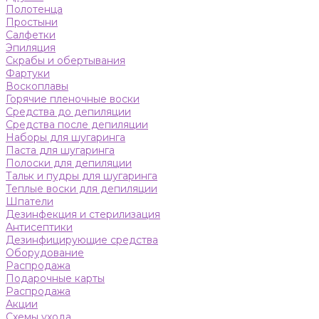
Полотенца
Простыни
Салфетки
Эпиляция
Скрабы и обертывания
Фартуки
Воскоплавы
Горячие пленочные воски
Средства до депиляции
Средства после депиляции
Наборы для шугаринга
Паста для шугаринга
Полоски для депиляции
Тальк и пудры для шугаринга
Теплые воски для депиляции
Шпатели
Дезинфекция и стерилизация
Антисептики
Дезинфицирующие средства
Оборудование
Распродажа
Подарочные карты
Распродажа
Акции
Схемы ухода