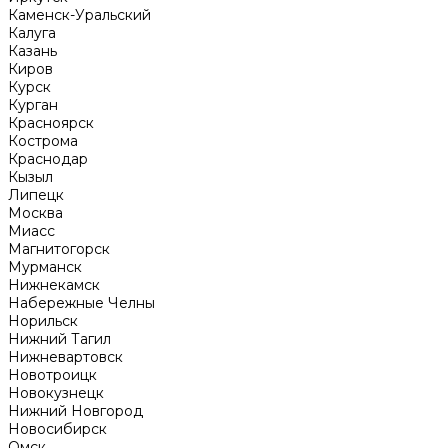
Каменск-Уральский
Калуга
Казань
Киров
Курск
Курган
Красноярск
Кострома
Краснодар
Кызыл
Липецк
Москва
Миасс
Магнитогорск
Мурманск
Нижнекамск
Набережные Челны
Норильск
Нижний Тагил
Нижневартовск
Новотроицк
Новокузнецк
Нижний Новгород
Новосибирск
Омск