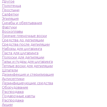
Другое
Полотенца
Простыни
Салфетки
Эпиляция
Скрабы и обертывания
Фартуки
Воскоплавы
Горячие пленочные воски
Средства до депиляции
Средства после депиляции
Наборы для шугаринга
Паста для шугаринга
Полоски для депиляции
Тальк и пудры для шугаринга
Теплые воски для депиляции
Шпатели
Дезинфекция и стерилизация
Антисептики
Дезинфицирующие средства
Оборудование
Распродажа
Подарочные карты
Распродажа
Акции