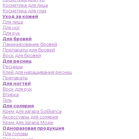
Косметика для лица
Косметика для глаз
Уход за кожей
Для лица
Для ног
Для рук
Для бровей
Ламинирование бровей
Препараты для бровей
Воск для бровей
Для ресниц
Ресницы
Клей для наращивания ресниц
Препараты
Для ногтей
Воск для рук
Втирка
Гель
Для солярия
Крем для загара SolBianca
Аксессуары для солярия
Крем для загара Moxie
Одноразовая продукция
Для головы