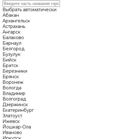
Выбрать автоматически
Абакан
Архангельск
Астрахань
Ангарск
Балаково
Барнаул
Белгород
Бузулук
Бийск
Братск
Березники
Брянск
Воронеж
Вологда
Владимир
Волгоград
Дзержинск
Екатеринбург
Златоуст
Ижевск
Йошкар-Ола
Иваново
Иркутск