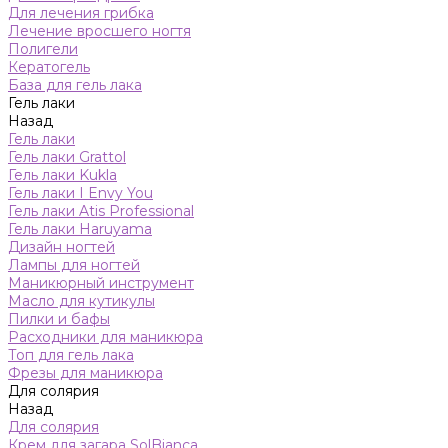
Для лечения грибка
Лечение вросшего ногтя
Полигели
Кератогель
База для гель лака
Гель лаки
Назад
Гель лаки
Гель лаки Grattol
Гель лаки Kukla
Гель лаки I Envy You
Гель лаки Atis Professional
Гель лаки Haruyama
Дизайн ногтей
Лампы для ногтей
Маникюрный инструмент
Масло для кутикулы
Пилки и бафы
Расходники для маникюра
Топ для гель лака
Фрезы для маникюра
Для солярия
Назад
Для солярия
Крем для загара SolBianca