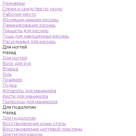
Ремуверы
Спреи и средства по уходу
Рабочее место
Изоляция нижних ресниц
Ламинирование ресниц
Пинцеты для ресниц
Тушь для нарощенных ресниц
Расходники для ресниц
Для ногтей
Назад
Для ногтей
Воск для рук
Втирка
Гель
Праймер
Пудра
Аппараты для маникюра
Кисти для маникюра
Пылесосы для маникюра
Для подологии
Назад
Для подологии
Восстановление кожи стопы
Восстановление ногтевой пластины
Для гипергидроза