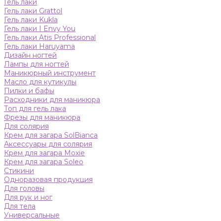
Гель лаки
Гель лаки Grattol
Гель лаки Kukla
Гель лаки I Envy You
Гель лаки Atis Professional
Гель лаки Haruyama
Дизайн ногтей
Лампы для ногтей
Маникюрный инструмент
Масло для кутикулы
Пилки и бафы
Расходники для маникюра
Топ для гель лака
Фрезы для маникюра
Для солярия
Крем для загара SolBianca
Аксессуары для солярия
Крем для загара Moxie
Крем для загара Soleo
Стикини
Одноразовая продукция
Для головы
Для рук и ног
Для тела
Универсальные