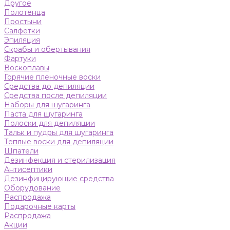
Другое
Полотенца
Простыни
Салфетки
Эпиляция
Скрабы и обертывания
Фартуки
Воскоплавы
Горячие пленочные воски
Средства до депиляции
Средства после депиляции
Наборы для шугаринга
Паста для шугаринга
Полоски для депиляции
Тальк и пудры для шугаринга
Теплые воски для депиляции
Шпатели
Дезинфекция и стерилизация
Антисептики
Дезинфицирующие средства
Оборудование
Распродажа
Подарочные карты
Распродажа
Акции