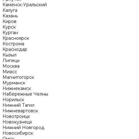
Каменск-Уральский
Калуга
Казань
Киров
Курск
Курган
Красноярск
Кострома
Краснодар
Кызыл
Липецк
Москва
Миасс
Магнитогорск
Мурманск
Нижнекамск
Набережные Челны
Норильск
Нижний Тагил
Нижневартовск
Новотроицк
Новокузнецк
Нижний Новгород
Новосибирск
Омск