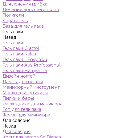
Для лечения грибка
Лечение вросшего ногтя
Полигели
Кератогель
База для гель лака
Гель лаки
Назад
Гель лаки
Гель лаки Grattol
Гель лаки Kukla
Гель лаки I Envy You
Гель лаки Atis Professional
Гель лаки Haruyama
Дизайн ногтей
Лампы для ногтей
Маникюрный инструмент
Масло для кутикулы
Пилки и бафы
Расходники для маникюра
Топ для гель лака
Фрезы для маникюра
Для солярия
Назад
Для солярия
Крем для загара SolBianca