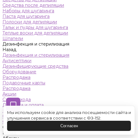
Средства после депиляции
Наборы для шугаринга
Паста для шугаринга
Полоски для депиляции
Тальк и пудры для шугаринга
Теплые воски для депиляции
Шпатели
Дезинфекция и стерилизация
Назад
Дезинфекция и стерилизация
Антисептики
Дезинфицирующие средства
Оборудование
Распродажа
Подарочные карты
Распродажа
Акции
Схемы ухода
Доставка и оплата
Контакты
Мы используем cookie для анализа посещаемости сайта и
Обучение
улучшения сервиса в соответствии с ФЗ-152.
Салон красоты
Согласен
Оренбург
Назад