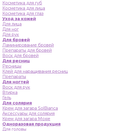
Косметика для губ
Косметика для лица
Косметика для глаз
Уход за кожей
Для лица
Для ног
Для рук
Для бровей
Ламинирование бровей
Препараты для бровей
Воск для бровей
Для ресниц
Ресницы
Клей для наращивания ресниц
Препараты
Для ногтей
Воск для рук
Втирка
Гель
Для солярия
Крем для загара SolBianca
Аксессуары для солярия
Крем для загара Moxie
Одноразовая продукция
Для головы