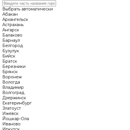
Выбрать автоматически
Абакан
Архангельск
Астрахань
Ангарск
Балаково
Барнаул
Белгород
Бузулук
Бийск
Братск
Березники
Брянск
Воронеж
Вологда
Владимир
Волгоград
Дзержинск
Екатеринбург
Златоуст
Ижевск
Йошкар-Ола
Иваново
Иркутск