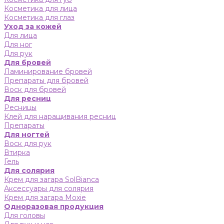
Косметика для лица
Косметика для глаз
Уход за кожей
Для лица
Для ног
Для рук
Для бровей
Ламинирование бровей
Препараты для бровей
Воск для бровей
Для ресниц
Ресницы
Клей для наращивания ресниц
Препараты
Для ногтей
Воск для рук
Втирка
Гель
Для солярия
Крем для загара SolBianca
Аксессуары для солярия
Крем для загара Moxie
Одноразовая продукция
Для головы