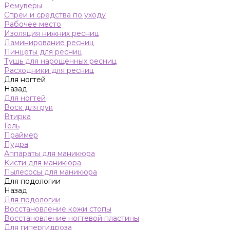
Ремуверы
Спреи и средства по уходу
Рабочее место
Изоляция нижних ресниц
Ламинирование ресниц
Пинцеты для ресниц
Тушь для нарощенных ресниц
Расходники для ресниц
Для ногтей
Назад
Для ногтей
Воск для рук
Втирка
Гель
Праймер
Пудра
Аппараты для маникюра
Кисти для маникюра
Пылесосы для маникюра
Для подологии
Назад
Для подологии
Восстановление кожи стопы
Восстановление ногтевой пластины
Для гипергидроза