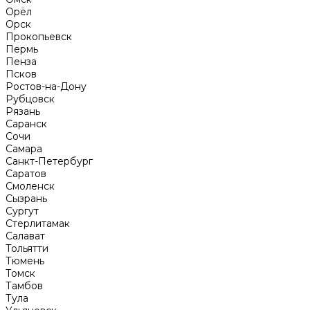
Орёл
Орск
Прокопьевск
Пермь
Пенза
Псков
Ростов-на-Дону
Рубцовск
Рязань
Саранск
Сочи
Самара
Санкт-Петербург
Саратов
Смоленск
Сызрань
Сургут
Стерлитамак
Салават
Тольятти
Тюмень
Томск
Тамбов
Тула