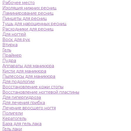
Рабочее место
Изоляция нижних ресниц
Ламинирование ресниц
Пинцеты для ресниц
Тушь для нарощенных ресниц
Расходники для ресниц
Для ногтей
Воск для рук
Втирка
Гель
Праймер
Пудра
Аппараты для маникюра
Кисти для маникюра
Пылесосы для маникюра
Для подологии
Восстановление кожи стопы
Восстановление ногтевой пластины
Для гипергидроза
Для лечения грибка
Лечение вросшего ногтя
Полигели
Кератогель
База для гель лака
Гель лаки