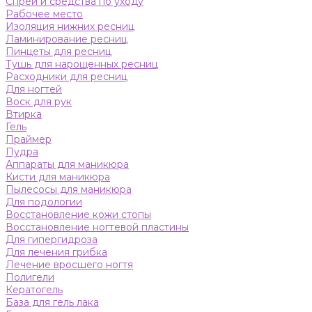
Спреи и средства по уходу
Рабочее место
Изоляция нижних ресниц
Ламинирование ресниц
Пинцеты для ресниц
Тушь для нарощенных ресниц
Расходники для ресниц
Для ногтей
Воск для рук
Втирка
Гель
Праймер
Пудра
Аппараты для маникюра
Кисти для маникюра
Пылесосы для маникюра
Для подологии
Восстановление кожи стопы
Восстановление ногтевой пластины
Для гипергидроза
Для лечения грибка
Лечение вросшего ногтя
Полигели
Кератогель
База для гель лака