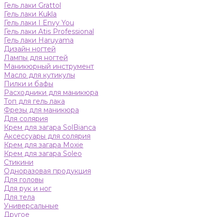
Гель лаки Grattol
Гель лаки Kukla
Гель лаки I Envy You
Гель лаки Atis Professional
Гель лаки Haruyama
Дизайн ногтей
Лампы для ногтей
Маникюрный инструмент
Масло для кутикулы
Пилки и бафы
Расходники для маникюра
Топ для гель лака
Фрезы для маникюра
Для солярия
Крем для загара SolBianca
Аксессуары для солярия
Крем для загара Moxie
Крем для загара Soleo
Стикини
Одноразовая продукция
Для головы
Для рук и ног
Для тела
Универсальные
Другое