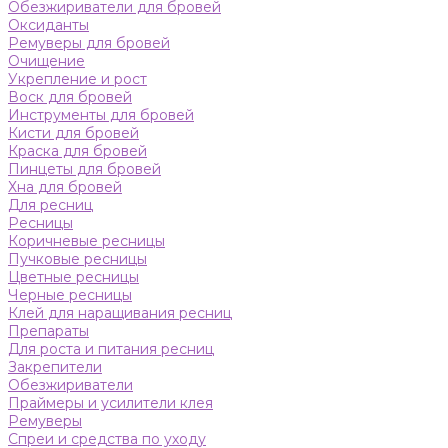
Обезжириватели для бровей
Оксиданты
Ремуверы для бровей
Очищение
Укрепление и рост
Воск для бровей
Инструменты для бровей
Кисти для бровей
Краска для бровей
Пинцеты для бровей
Хна для бровей
Для ресниц
Ресницы
Коричневые ресницы
Пучковые ресницы
Цветные ресницы
Черные ресницы
Клей для наращивания ресниц
Препараты
Для роста и питания ресниц
Закрепители
Обезжириватели
Праймеры и усилители клея
Ремуверы
Спреи и средства по уходу