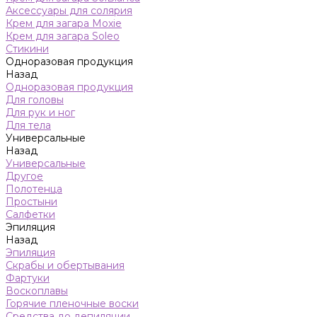
Аксессуары для солярия
Крем для загара Moxie
Крем для загара Soleo
Стикини
Одноразовая продукция
Назад
Одноразовая продукция
Для головы
Для рук и ног
Для тела
Универсальные
Назад
Универсальные
Другое
Полотенца
Простыни
Салфетки
Эпиляция
Назад
Эпиляция
Скрабы и обертывания
Фартуки
Воскоплавы
Горячие пленочные воски
Средства до депиляции