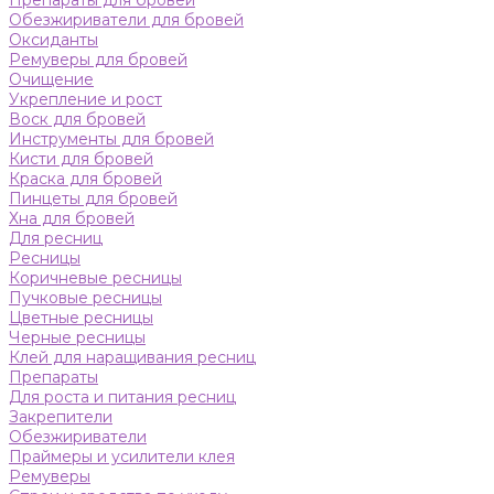
Препараты для бровей
Обезжириватели для бровей
Оксиданты
Ремуверы для бровей
Очищение
Укрепление и рост
Воск для бровей
Инструменты для бровей
Кисти для бровей
Краска для бровей
Пинцеты для бровей
Хна для бровей
Для ресниц
Ресницы
Коричневые ресницы
Пучковые ресницы
Цветные ресницы
Черные ресницы
Клей для наращивания ресниц
Препараты
Для роста и питания ресниц
Закрепители
Обезжириватели
Праймеры и усилители клея
Ремуверы