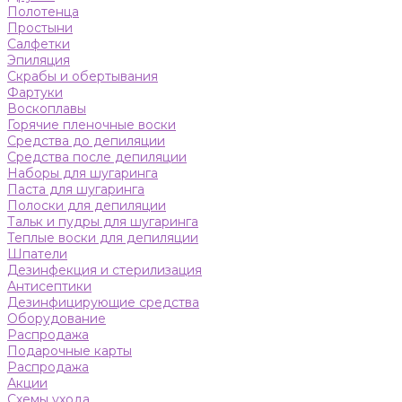
Полотенца
Простыни
Салфетки
Эпиляция
Скрабы и обертывания
Фартуки
Воскоплавы
Горячие пленочные воски
Средства до депиляции
Средства после депиляции
Наборы для шугаринга
Паста для шугаринга
Полоски для депиляции
Тальк и пудры для шугаринга
Теплые воски для депиляции
Шпатели
Дезинфекция и стерилизация
Антисептики
Дезинфицирующие средства
Оборудование
Распродажа
Подарочные карты
Распродажа
Акции
Схемы ухода