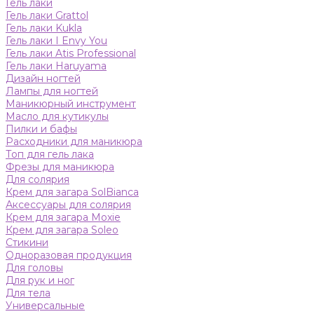
Гель лаки
Гель лаки Grattol
Гель лаки Kukla
Гель лаки I Envy You
Гель лаки Atis Professional
Гель лаки Haruyama
Дизайн ногтей
Лампы для ногтей
Маникюрный инструмент
Масло для кутикулы
Пилки и бафы
Расходники для маникюра
Топ для гель лака
Фрезы для маникюра
Для солярия
Крем для загара SolBianca
Аксессуары для солярия
Крем для загара Moxie
Крем для загара Soleo
Стикини
Одноразовая продукция
Для головы
Для рук и ног
Для тела
Универсальные