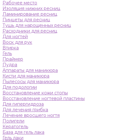
Рабочее место
Изоляция нижних ресниц
Ламинирование ресниц
Пинцеты для ресниц
Тушь для нарощенных ресниц
Расходники для ресниц
Для ногтей
Воск для рук
Втирка
Гель
Праймер
Пудра
Аппараты для маникюра
Кисти для маникюра
Пылесосы для маникюра
Для подологии
Восстановление кожи стопы
Восстановление ногтевой пластины
Для гипергидроза
Для лечения грибка
Лечение вросшего ногтя
Полигели
Кератогель
База для гель лака
Гель лаки