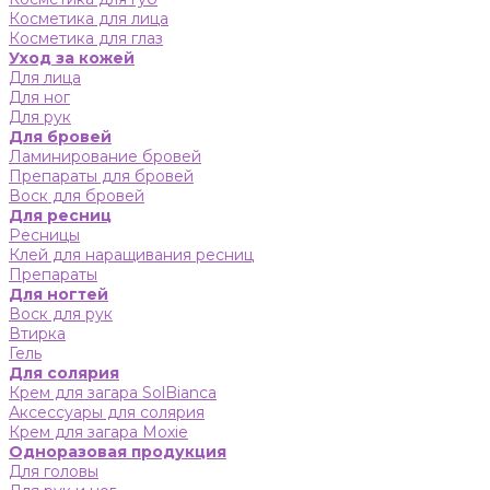
Косметика для лица
Косметика для глаз
Уход за кожей
Для лица
Для ног
Для рук
Для бровей
Ламинирование бровей
Препараты для бровей
Воск для бровей
Для ресниц
Ресницы
Клей для наращивания ресниц
Препараты
Для ногтей
Воск для рук
Втирка
Гель
Для солярия
Крем для загара SolBianca
Аксессуары для солярия
Крем для загара Moxie
Одноразовая продукция
Для головы