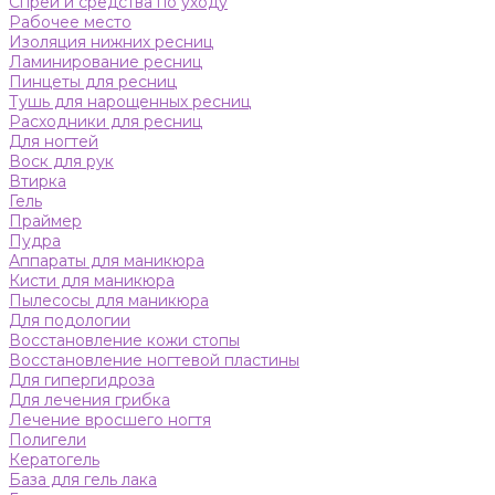
Спреи и средства по уходу
Рабочее место
Изоляция нижних ресниц
Ламинирование ресниц
Пинцеты для ресниц
Тушь для нарощенных ресниц
Расходники для ресниц
Для ногтей
Воск для рук
Втирка
Гель
Праймер
Пудра
Аппараты для маникюра
Кисти для маникюра
Пылесосы для маникюра
Для подологии
Восстановление кожи стопы
Восстановление ногтевой пластины
Для гипергидроза
Для лечения грибка
Лечение вросшего ногтя
Полигели
Кератогель
База для гель лака