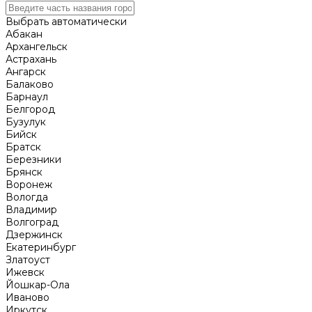
Выбрать автоматически
Абакан
Архангельск
Астрахань
Ангарск
Балаково
Барнаул
Белгород
Бузулук
Бийск
Братск
Березники
Брянск
Воронеж
Вологда
Владимир
Волгоград
Дзержинск
Екатеринбург
Златоуст
Ижевск
Йошкар-Ола
Иваново
Иркутск