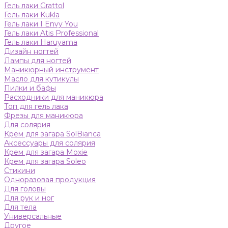
Гель лаки Grattol
Гель лаки Kukla
Гель лаки I Envy You
Гель лаки Atis Professional
Гель лаки Haruyama
Дизайн ногтей
Лампы для ногтей
Маникюрный инструмент
Масло для кутикулы
Пилки и бафы
Расходники для маникюра
Топ для гель лака
Фрезы для маникюра
Для солярия
Крем для загара SolBianca
Аксессуары для солярия
Крем для загара Moxie
Крем для загара Soleo
Стикини
Одноразовая продукция
Для головы
Для рук и ног
Для тела
Универсальные
Другое