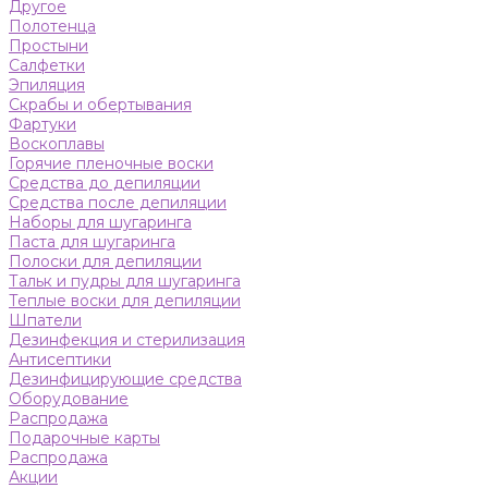
Другое
Полотенца
Простыни
Салфетки
Эпиляция
Скрабы и обертывания
Фартуки
Воскоплавы
Горячие пленочные воски
Средства до депиляции
Средства после депиляции
Наборы для шугаринга
Паста для шугаринга
Полоски для депиляции
Тальк и пудры для шугаринга
Теплые воски для депиляции
Шпатели
Дезинфекция и стерилизация
Антисептики
Дезинфицирующие средства
Оборудование
Распродажа
Подарочные карты
Распродажа
Акции