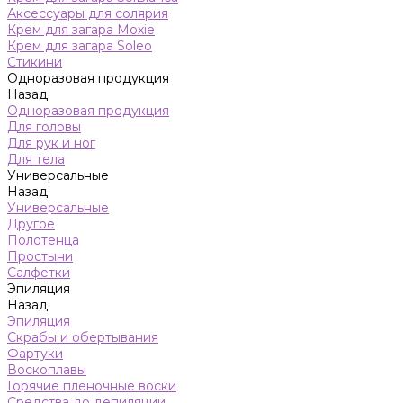
Аксессуары для солярия
Крем для загара Moxie
Крем для загара Soleo
Стикини
Одноразовая продукция
Назад
Одноразовая продукция
Для головы
Для рук и ног
Для тела
Универсальные
Назад
Универсальные
Другое
Полотенца
Простыни
Салфетки
Эпиляция
Назад
Эпиляция
Скрабы и обертывания
Фартуки
Воскоплавы
Горячие пленочные воски
Средства до депиляции