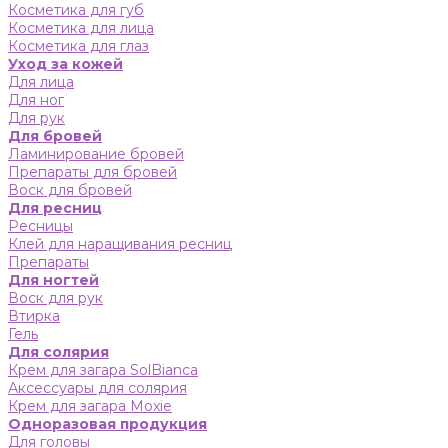
Косметика для губ
Косметика для лица
Косметика для глаз
Уход за кожей
Для лица
Для ног
Для рук
Для бровей
Ламинирование бровей
Препараты для бровей
Воск для бровей
Для ресниц
Ресницы
Клей для наращивания ресниц
Препараты
Для ногтей
Воск для рук
Втирка
Гель
Для солярия
Крем для загара SolBianca
Аксессуары для солярия
Крем для загара Moxie
Одноразовая продукция
Для головы