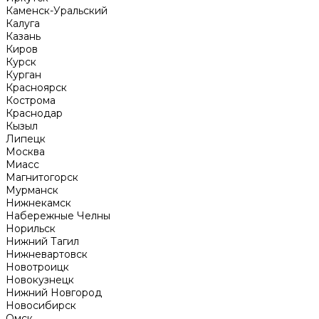
Каменск-Уральский
Калуга
Казань
Киров
Курск
Курган
Красноярск
Кострома
Краснодар
Кызыл
Липецк
Москва
Миасс
Магнитогорск
Мурманск
Нижнекамск
Набережные Челны
Норильск
Нижний Тагил
Нижневартовск
Новотроицк
Новокузнецк
Нижний Новгород
Новосибирск
Омск