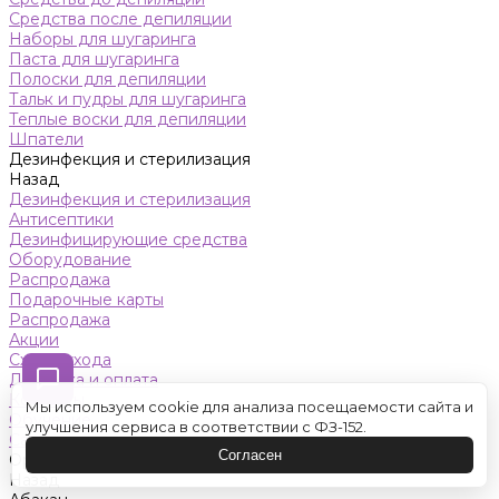
Средства после депиляции
Наборы для шугаринга
Паста для шугаринга
Полоски для депиляции
Тальк и пудры для шугаринга
Теплые воски для депиляции
Шпатели
Дезинфекция и стерилизация
Назад
Дезинфекция и стерилизация
Антисептики
Дезинфицирующие средства
Оборудование
Распродажа
Подарочные карты
Распродажа
Акции
Схемы ухода
Доставка и оплата
Контакты
Мы используем cookie для анализа посещаемости сайта и
Обучение
улучшения сервиса в соответствии с ФЗ-152.
Салон красоты
Согласен
Оренбург
Назад