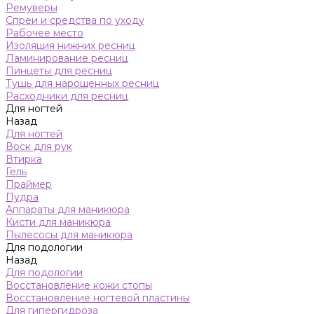
Ремуверы
Спреи и средства по уходу
Рабочее место
Изоляция нижних ресниц
Ламинирование ресниц
Пинцеты для ресниц
Тушь для нарощенных ресниц
Расходники для ресниц
Для ногтей
Назад
Для ногтей
Воск для рук
Втирка
Гель
Праймер
Пудра
Аппараты для маникюра
Кисти для маникюра
Пылесосы для маникюра
Для подологии
Назад
Для подологии
Восстановление кожи стопы
Восстановление ногтевой пластины
Для гипергидроза