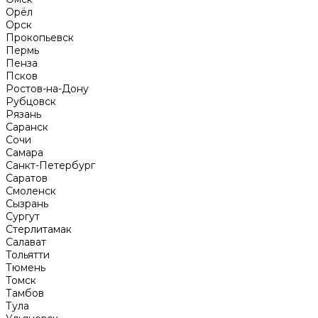
Орёл
Орск
Прокопьевск
Пермь
Пенза
Псков
Ростов-на-Дону
Рубцовск
Рязань
Саранск
Сочи
Самара
Санкт-Петербург
Саратов
Смоленск
Сызрань
Сургут
Стерлитамак
Салават
Тольятти
Тюмень
Томск
Тамбов
Тула