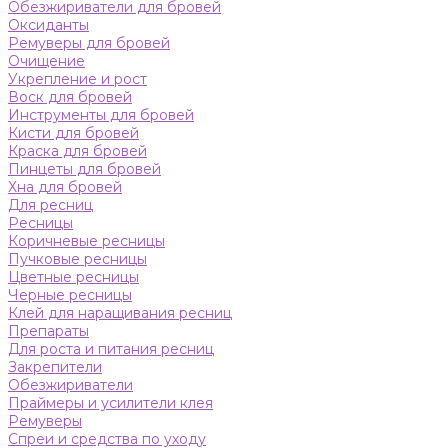
Обезжириватели для бровей
Оксиданты
Ремуверы для бровей
Очищение
Укрепление и рост
Воск для бровей
Инструменты для бровей
Кисти для бровей
Краска для бровей
Пинцеты для бровей
Хна для бровей
Для ресниц
Ресницы
Коричневые ресницы
Пучковые ресницы
Цветные ресницы
Черные ресницы
Клей для наращивания ресниц
Препараты
Для роста и питания ресниц
Закрепители
Обезжириватели
Праймеры и усилители клея
Ремуверы
Спреи и средства по уходу