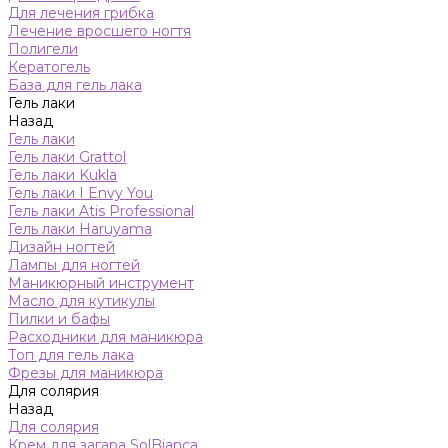
Для лечения грибка
Лечение вросшего ногтя
Полигели
Кератогель
База для гель лака
Гель лаки
Назад
Гель лаки
Гель лаки Grattol
Гель лаки Kukla
Гель лаки I Envy You
Гель лаки Atis Professional
Гель лаки Haruyama
Дизайн ногтей
Лампы для ногтей
Маникюрный инструмент
Масло для кутикулы
Пилки и бафы
Расходники для маникюра
Топ для гель лака
Фрезы для маникюра
Для солярия
Назад
Для солярия
Крем для загара SolBianca