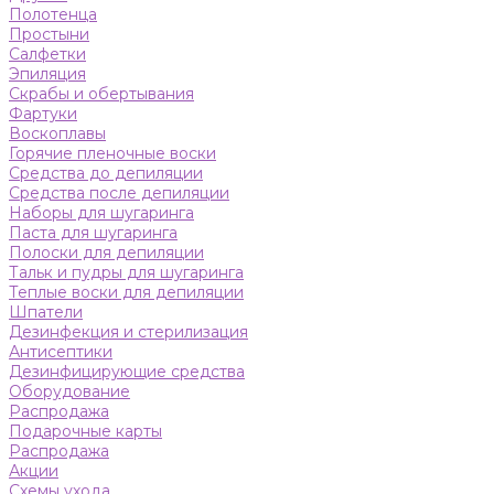
Полотенца
Простыни
Салфетки
Эпиляция
Скрабы и обертывания
Фартуки
Воскоплавы
Горячие пленочные воски
Средства до депиляции
Средства после депиляции
Наборы для шугаринга
Паста для шугаринга
Полоски для депиляции
Тальк и пудры для шугаринга
Теплые воски для депиляции
Шпатели
Дезинфекция и стерилизация
Антисептики
Дезинфицирующие средства
Оборудование
Распродажа
Подарочные карты
Распродажа
Акции
Схемы ухода