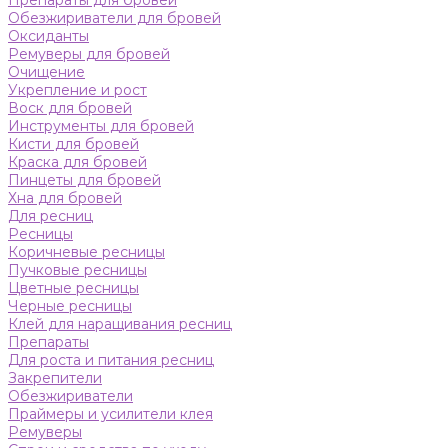
Препараты для бровей
Обезжириватели для бровей
Оксиданты
Ремуверы для бровей
Очищение
Укрепление и рост
Воск для бровей
Инструменты для бровей
Кисти для бровей
Краска для бровей
Пинцеты для бровей
Хна для бровей
Для ресниц
Ресницы
Коричневые ресницы
Пучковые ресницы
Цветные ресницы
Черные ресницы
Клей для наращивания ресниц
Препараты
Для роста и питания ресниц
Закрепители
Обезжириватели
Праймеры и усилители клея
Ремуверы