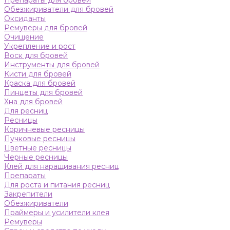
Препараты для бровей
Обезжириватели для бровей
Оксиданты
Ремуверы для бровей
Очищение
Укрепление и рост
Воск для бровей
Инструменты для бровей
Кисти для бровей
Краска для бровей
Пинцеты для бровей
Хна для бровей
Для ресниц
Ресницы
Коричневые ресницы
Пучковые ресницы
Цветные ресницы
Черные ресницы
Клей для наращивания ресниц
Препараты
Для роста и питания ресниц
Закрепители
Обезжириватели
Праймеры и усилители клея
Ремуверы