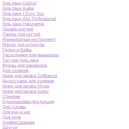
Гель лаки Grattol
Гель лаки Kukla
Гель лаки I Envy You
Гель лаки Atis Professional
Гель лаки Haruyama
Дизайн ногтей
Лампы для ногтей
Маникюрный инструмент
Масло для кутикулы
Пилки и бафы
Расходники для маникюра
Топ для гель лака
Фрезы для маникюра
Для солярия
Крем для загара SolBianca
Аксессуары для солярия
Крем для загара Moxie
Крем для загара Soleo
Стикини
Одноразовая продукция
Для головы
Для рук и ног
Для тела
Универсальные
Другое