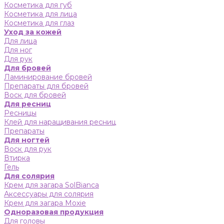
Косметика для губ
Косметика для лица
Косметика для глаз
Уход за кожей
Для лица
Для ног
Для рук
Для бровей
Ламинирование бровей
Препараты для бровей
Воск для бровей
Для ресниц
Ресницы
Клей для наращивания ресниц
Препараты
Для ногтей
Воск для рук
Втирка
Гель
Для солярия
Крем для загара SolBianca
Аксессуары для солярия
Крем для загара Moxie
Одноразовая продукция
Для головы