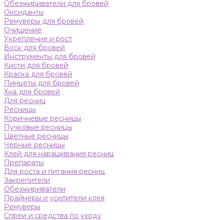
Обезжириватели для бровей
Оксиданты
Ремуверы для бровей
Очищение
Укрепление и рост
Воск для бровей
Инструменты для бровей
Кисти для бровей
Краска для бровей
Пинцеты для бровей
Хна для бровей
Для ресниц
Ресницы
Коричневые ресницы
Пучковые ресницы
Цветные ресницы
Черные ресницы
Клей для наращивания ресниц
Препараты
Для роста и питания ресниц
Закрепители
Обезжириватели
Праймеры и усилители клея
Ремуверы
Спреи и средства по уходу