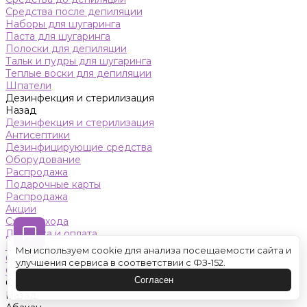
Средства после депиляции
Наборы для шугаринга
Паста для шугаринга
Полоски для депиляции
Тальк и пудры для шугаринга
Теплые воски для депиляции
Шпатели
Дезинфекция и стерилизация
Назад
Дезинфекция и стерилизация
Антисептики
Дезинфицирующие средства
Оборудование
Распродажа
Подарочные карты
Распродажа
Акции
Схемы ухода
Доставка и оплата
Контакты
Мы используем cookie для анализа посещаемости сайта и
Обучение
улучшения сервиса в соответствии с ФЗ-152.
Салон красоты
Согласен
Оренбург
Назад