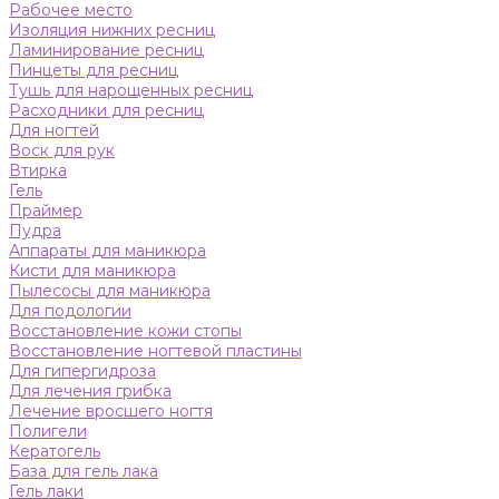
Рабочее место
Изоляция нижних ресниц
Ламинирование ресниц
Пинцеты для ресниц
Тушь для нарощенных ресниц
Расходники для ресниц
Для ногтей
Воск для рук
Втирка
Гель
Праймер
Пудра
Аппараты для маникюра
Кисти для маникюра
Пылесосы для маникюра
Для подологии
Восстановление кожи стопы
Восстановление ногтевой пластины
Для гипергидроза
Для лечения грибка
Лечение вросшего ногтя
Полигели
Кератогель
База для гель лака
Гель лаки