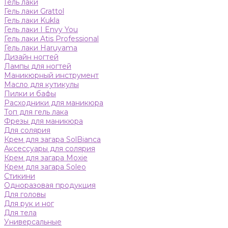
Гель лаки
Гель лаки Grattol
Гель лаки Kukla
Гель лаки I Envy You
Гель лаки Atis Professional
Гель лаки Haruyama
Дизайн ногтей
Лампы для ногтей
Маникюрный инструмент
Масло для кутикулы
Пилки и бафы
Расходники для маникюра
Топ для гель лака
Фрезы для маникюра
Для солярия
Крем для загара SolBianca
Аксессуары для солярия
Крем для загара Moxie
Крем для загара Soleo
Стикини
Одноразовая продукция
Для головы
Для рук и ног
Для тела
Универсальные