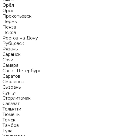
Орёл
Орск
Прокопьевск
Пермь
Пенза
Псков
Ростов-на-Дону
Рубцовск
Рязань
Саранск
Сочи
Самара
Санкт-Петербург
Саратов
Смоленск
Сызрань
Сургут
Стерлитамак
Салават
Тольятти
Тюмень
Томск
Тамбов
Тула