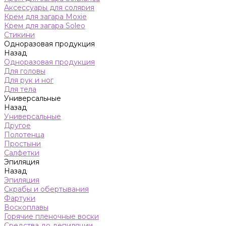
Аксессуары для солярия
Крем для загара Moxie
Крем для загара Soleo
Стикини
Одноразовая продукция
Назад
Одноразовая продукция
Для головы
Для рук и ног
Для тела
Универсальные
Назад
Универсальные
Другое
Полотенца
Простыни
Салфетки
Эпиляция
Назад
Эпиляция
Скрабы и обертывания
Фартуки
Воскоплавы
Горячие пленочные воски
Средства до депиляции