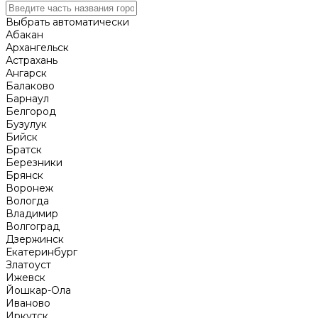
Выбрать автоматически
Абакан
Архангельск
Астрахань
Ангарск
Балаково
Барнаул
Белгород
Бузулук
Бийск
Братск
Березники
Брянск
Воронеж
Вологда
Владимир
Волгоград
Дзержинск
Екатеринбург
Златоуст
Ижевск
Йошкар-Ола
Иваново
Иркутск