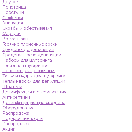
Другое
Полотенца
Простыни
Салфетки
Эпиляция
Скрабы и обертывания
Фартуки
Воскоплавы
Горячие пленочные воски
Средства до депиляции
Средства после депиляции
Наборы для шугаринга
Паста для шугаринга
Полоски для депиляции
Тальк и пудры для шугаринга
Теплые воски для депиляции
Шпатели
Дезинфекция и стерилизация
Антисептики
Дезинфицирующие средства
Оборудование
Распродажа
Подарочные карты
Распродажа
Акции