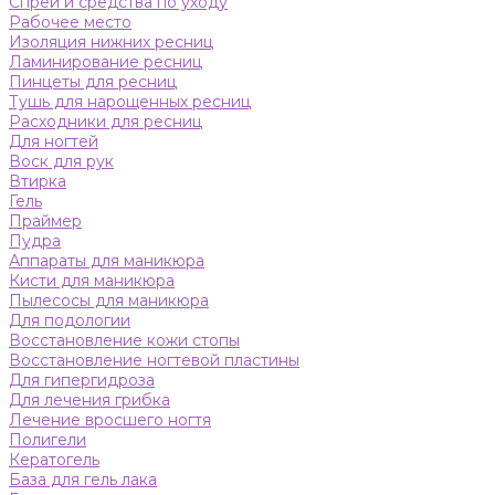
Спреи и средства по уходу
Рабочее место
Изоляция нижних ресниц
Ламинирование ресниц
Пинцеты для ресниц
Тушь для нарощенных ресниц
Расходники для ресниц
Для ногтей
Воск для рук
Втирка
Гель
Праймер
Пудра
Аппараты для маникюра
Кисти для маникюра
Пылесосы для маникюра
Для подологии
Восстановление кожи стопы
Восстановление ногтевой пластины
Для гипергидроза
Для лечения грибка
Лечение вросшего ногтя
Полигели
Кератогель
База для гель лака