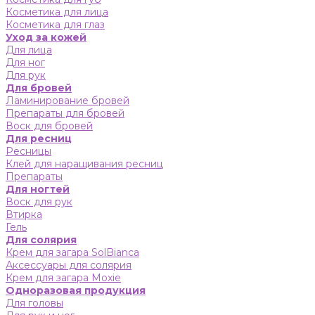
Косметика для лица
Косметика для глаз
Уход за кожей
Для лица
Для ног
Для рук
Для бровей
Ламинирование бровей
Препараты для бровей
Воск для бровей
Для ресниц
Ресницы
Клей для наращивания ресниц
Препараты
Для ногтей
Воск для рук
Втирка
Гель
Для солярия
Крем для загара SolBianca
Аксессуары для солярия
Крем для загара Moxie
Одноразовая продукция
Для головы