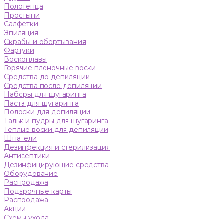
Полотенца
Простыни
Салфетки
Эпиляция
Скрабы и обертывания
Фартуки
Воскоплавы
Горячие пленочные воски
Средства до депиляции
Средства после депиляции
Наборы для шугаринга
Паста для шугаринга
Полоски для депиляции
Тальк и пудры для шугаринга
Теплые воски для депиляции
Шпатели
Дезинфекция и стерилизация
Антисептики
Дезинфицирующие средства
Оборудование
Распродажа
Подарочные карты
Распродажа
Акции
Схемы ухода