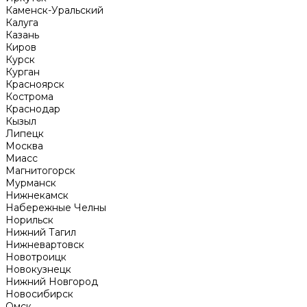
Каменск-Уральский
Калуга
Казань
Киров
Курск
Курган
Красноярск
Кострома
Краснодар
Кызыл
Липецк
Москва
Миасс
Магнитогорск
Мурманск
Нижнекамск
Набережные Челны
Норильск
Нижний Тагил
Нижневартовск
Новотроицк
Новокузнецк
Нижний Новгород
Новосибирск
Омск