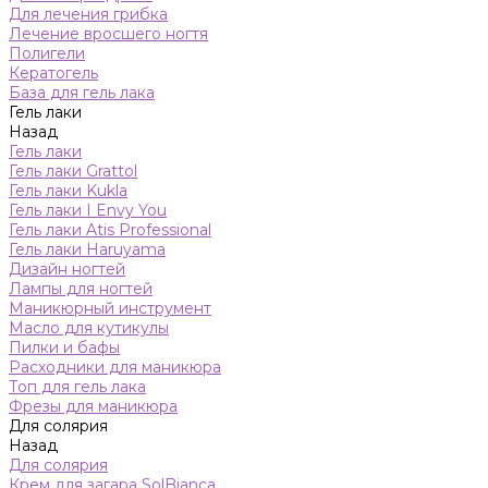
Для лечения грибка
Лечение вросшего ногтя
Полигели
Кератогель
База для гель лака
Гель лаки
Назад
Гель лаки
Гель лаки Grattol
Гель лаки Kukla
Гель лаки I Envy You
Гель лаки Atis Professional
Гель лаки Haruyama
Дизайн ногтей
Лампы для ногтей
Маникюрный инструмент
Масло для кутикулы
Пилки и бафы
Расходники для маникюра
Топ для гель лака
Фрезы для маникюра
Для солярия
Назад
Для солярия
Крем для загара SolBianca