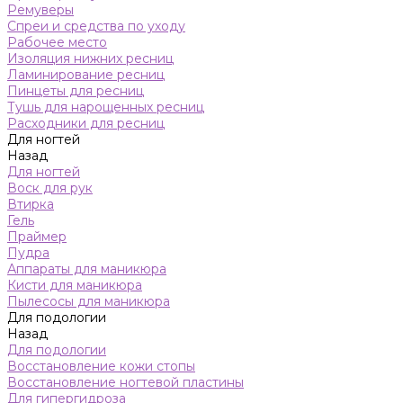
Ремуверы
Спреи и средства по уходу
Рабочее место
Изоляция нижних ресниц
Ламинирование ресниц
Пинцеты для ресниц
Тушь для нарощенных ресниц
Расходники для ресниц
Для ногтей
Назад
Для ногтей
Воск для рук
Втирка
Гель
Праймер
Пудра
Аппараты для маникюра
Кисти для маникюра
Пылесосы для маникюра
Для подологии
Назад
Для подологии
Восстановление кожи стопы
Восстановление ногтевой пластины
Для гипергидроза