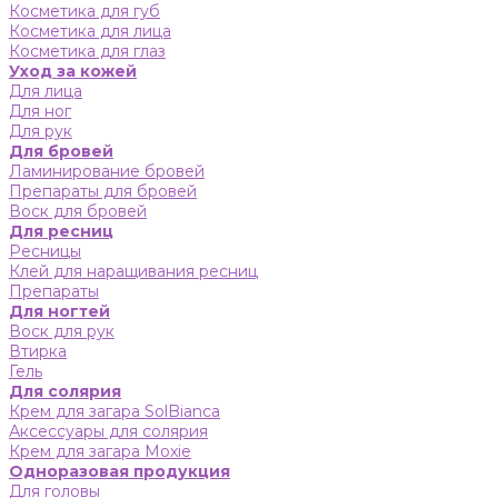
Косметика для губ
Косметика для лица
Косметика для глаз
Уход за кожей
Для лица
Для ног
Для рук
Для бровей
Ламинирование бровей
Препараты для бровей
Воск для бровей
Для ресниц
Ресницы
Клей для наращивания ресниц
Препараты
Для ногтей
Воск для рук
Втирка
Гель
Для солярия
Крем для загара SolBianca
Аксессуары для солярия
Крем для загара Moxie
Одноразовая продукция
Для головы