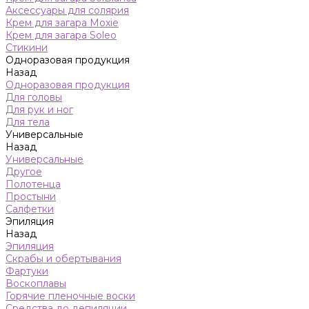
Аксессуары для солярия
Крем для загара Moxie
Крем для загара Soleo
Стикини
Одноразовая продукция
Назад
Одноразовая продукция
Для головы
Для рук и ног
Для тела
Универсальные
Назад
Универсальные
Другое
Полотенца
Простыни
Салфетки
Эпиляция
Назад
Эпиляция
Скрабы и обертывания
Фартуки
Воскоплавы
Горячие пленочные воски
Средства до депиляции