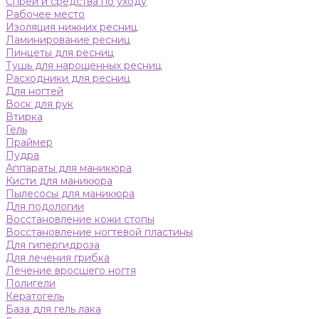
Спреи и средства по уходу
Рабочее место
Изоляция нижних ресниц
Ламинирование ресниц
Пинцеты для ресниц
Тушь для нарощенных ресниц
Расходники для ресниц
Для ногтей
Воск для рук
Втирка
Гель
Праймер
Пудра
Аппараты для маникюра
Кисти для маникюра
Пылесосы для маникюра
Для подологии
Восстановление кожи стопы
Восстановление ногтевой пластины
Для гипергидроза
Для лечения грибка
Лечение вросшего ногтя
Полигели
Кератогель
База для гель лака