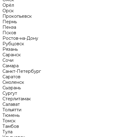
Орёл
Орск
Прокопьевск
Пермь
Пенза
Псков
Ростов-на-Дону
Рубцовск
Рязань
Саранск
Сочи
Самара
Санкт-Петербург
Саратов
Смоленск
Сызрань
Сургут
Стерлитамак
Салават
Тольятти
Тюмень
Томск
Тамбов
Тула