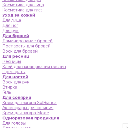
Косметика для лица
Косметика для глаз
Уход за кожей
Для лица
Для ног
Для рук
Для бровей
Ламинирование бровей
Препараты для бровей
Воск для бровей
Для ресниц
Ресницы
Клей для наращивания ресниц
Препараты
Для ногтей
Воск для рук
Втирка
Гель
Для солярия
Крем для загара SolBianca
Аксессуары для солярия
Крем для загара Moxie
Одноразовая продукция
Для головы