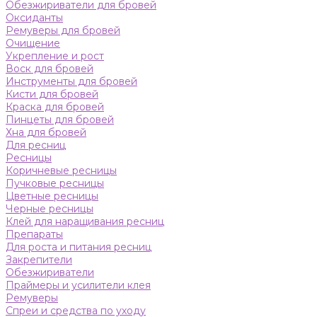
Обезжириватели для бровей
Оксиданты
Ремуверы для бровей
Очищение
Укрепление и рост
Воск для бровей
Инструменты для бровей
Кисти для бровей
Краска для бровей
Пинцеты для бровей
Хна для бровей
Для ресниц
Ресницы
Коричневые ресницы
Пучковые ресницы
Цветные ресницы
Черные ресницы
Клей для наращивания ресниц
Препараты
Для роста и питания ресниц
Закрепители
Обезжириватели
Праймеры и усилители клея
Ремуверы
Спреи и средства по уходу