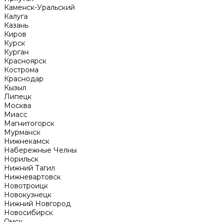
Каменск-Уральский
Калуга
Казань
Киров
Курск
Курган
Красноярск
Кострома
Краснодар
Кызыл
Липецк
Москва
Миасс
Магнитогорск
Мурманск
Нижнекамск
Набережные Челны
Норильск
Нижний Тагил
Нижневартовск
Новотроицк
Новокузнецк
Нижний Новгород
Новосибирск
Омск