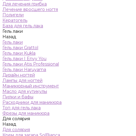
Для лечения грибка
Лечение вросшего ногтя
Полигели
Кератогель
База для гель лака
Гель лаки
Назад
Гель лаки
Гель лаки Grattol
Гель лаки Kukla
Гель лаки I Envy You
Гель лаки Atis Professional
Гель лаки Haruyama
Дизайн ногтей
Лампы для ногтей
Маникюрный инструмент
Масло для кутикулы
Пилки и бафы
Расходники для маникюра
Топ для гель лака
Фрезы для маникюра
Для солярия
Назад
Для солярия
Крем для загара SolBianca