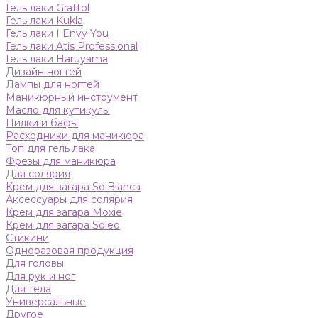
Гель лаки Grattol
Гель лаки Kukla
Гель лаки I Envy You
Гель лаки Atis Professional
Гель лаки Haruyama
Дизайн ногтей
Лампы для ногтей
Маникюрный инструмент
Масло для кутикулы
Пилки и бафы
Расходники для маникюра
Топ для гель лака
Фрезы для маникюра
Для солярия
Крем для загара SolBianca
Аксессуары для солярия
Крем для загара Moxie
Крем для загара Soleo
Стикини
Одноразовая продукция
Для головы
Для рук и ног
Для тела
Универсальные
Другое