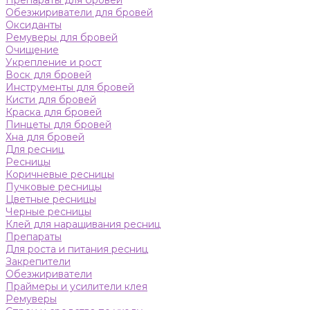
Препараты для бровей
Обезжириватели для бровей
Оксиданты
Ремуверы для бровей
Очищение
Укрепление и рост
Воск для бровей
Инструменты для бровей
Кисти для бровей
Краска для бровей
Пинцеты для бровей
Хна для бровей
Для ресниц
Ресницы
Коричневые ресницы
Пучковые ресницы
Цветные ресницы
Черные ресницы
Клей для наращивания ресниц
Препараты
Для роста и питания ресниц
Закрепители
Обезжириватели
Праймеры и усилители клея
Ремуверы