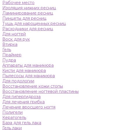
Рабочее место
Изоляция нижних ресниц
Ламинирование ресниц
Пинцеты для ресниц
Тушь для нарощенных ресниц
Расходники для ресниц
Для ногтей
Воск для рук
Втирка
Гель
Праймер
Пудра
Аппараты для маникюра
Кисти для маникюра
Пылесосы для маникюра
Для подологии
Восстановление кожи стопы
Восстановление ногтевой пластины
Для гипергидроза
Для лечения грибка
Лечение вросшего ногтя
Полигели
Кератогель
База для гель лака
Гель лаки