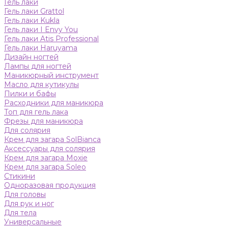
Гель лаки
Гель лаки Grattol
Гель лаки Kukla
Гель лаки I Envy You
Гель лаки Atis Professional
Гель лаки Haruyama
Дизайн ногтей
Лампы для ногтей
Маникюрный инструмент
Масло для кутикулы
Пилки и бафы
Расходники для маникюра
Топ для гель лака
Фрезы для маникюра
Для солярия
Крем для загара SolBianca
Аксессуары для солярия
Крем для загара Moxie
Крем для загара Soleo
Стикини
Одноразовая продукция
Для головы
Для рук и ног
Для тела
Универсальные