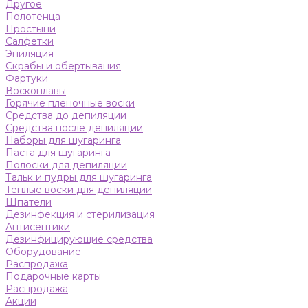
Другое
Полотенца
Простыни
Салфетки
Эпиляция
Скрабы и обертывания
Фартуки
Воскоплавы
Горячие пленочные воски
Средства до депиляции
Средства после депиляции
Наборы для шугаринга
Паста для шугаринга
Полоски для депиляции
Тальк и пудры для шугаринга
Теплые воски для депиляции
Шпатели
Дезинфекция и стерилизация
Антисептики
Дезинфицирующие средства
Оборудование
Распродажа
Подарочные карты
Распродажа
Акции