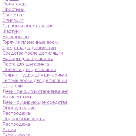
Полотенца
Простыни
Салфетки
Эпиляция
Скрабы и обертывания
Фартуки
Воскоплавы
Горячие пленочные воски
Средства до депиляции
Средства после депиляции
Наборы для шугаринга
Паста для шугаринга
Полоски для депиляции
Тальк и пудры для шугаринга
Теплые воски для депиляции
Шпатели
Дезинфекция и стерилизация
Антисептики
Дезинфицирующие средства
Оборудование
Распродажа
Подарочные карты
Распродажа
Акции
Схемы ухода