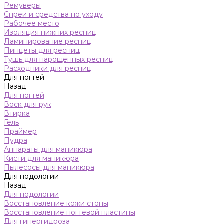
Ремуверы
Спреи и средства по уходу
Рабочее место
Изоляция нижних ресниц
Ламинирование ресниц
Пинцеты для ресниц
Тушь для нарощенных ресниц
Расходники для ресниц
Для ногтей
Назад
Для ногтей
Воск для рук
Втирка
Гель
Праймер
Пудра
Аппараты для маникюра
Кисти для маникюра
Пылесосы для маникюра
Для подологии
Назад
Для подологии
Восстановление кожи стопы
Восстановление ногтевой пластины
Для гипергидроза