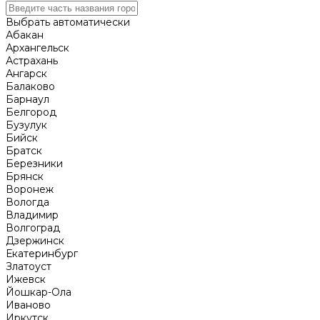
Выбрать автоматически
Абакан
Архангельск
Астрахань
Ангарск
Балаково
Барнаул
Белгород
Бузулук
Бийск
Братск
Березники
Брянск
Воронеж
Вологда
Владимир
Волгоград
Дзержинск
Екатеринбург
Златоуст
Ижевск
Йошкар-Ола
Иваново
Иркутск