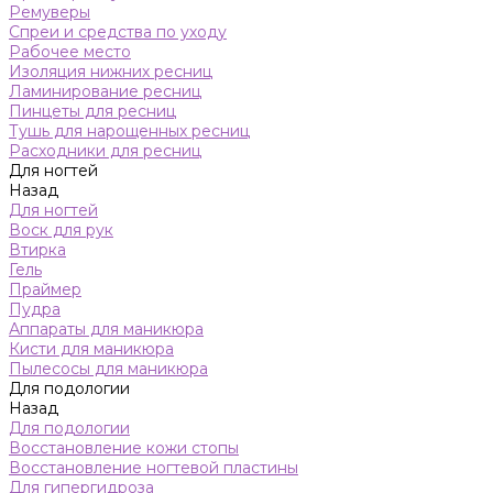
Ремуверы
Спреи и средства по уходу
Рабочее место
Изоляция нижних ресниц
Ламинирование ресниц
Пинцеты для ресниц
Тушь для нарощенных ресниц
Расходники для ресниц
Для ногтей
Назад
Для ногтей
Воск для рук
Втирка
Гель
Праймер
Пудра
Аппараты для маникюра
Кисти для маникюра
Пылесосы для маникюра
Для подологии
Назад
Для подологии
Восстановление кожи стопы
Восстановление ногтевой пластины
Для гипергидроза