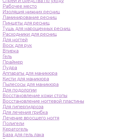
Спреи и средства по уходу
Рабочее место
Изоляция нижних ресниц
Ламинирование ресниц
Пинцеты для ресниц
Тушь для нарощенных ресниц
Расходники для ресниц
Для ногтей
Воск для рук
Втирка
Гель
Праймер
Пудра
Аппараты для маникюра
Кисти для маникюра
Пылесосы для маникюра
Для подологии
Восстановление кожи стопы
Восстановление ногтевой пластины
Для гипергидроза
Для лечения грибка
Лечение вросшего ногтя
Полигели
Кератогель
База для гель лака