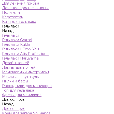
Для лечения грибка
Лечение вросшего ногтя
Полигели
Кератогель
База для гель лака
Гель лаки
Назад
Гель лаки
Гель лаки Grattol
Гель лаки Kukla
Гель лаки I Envy You
Гель лаки Atis Professional
Гель лаки Haruyama
Дизайн ногтей
Лампы для ногтей
Маникюрный инструмент
Масло для кутикулы
Пилки и бафы
Расходники для маникюра
Топ для гель лака
Фрезы для маникюра
Для солярия
Назад
Для солярия
Крем для загара SolBianca