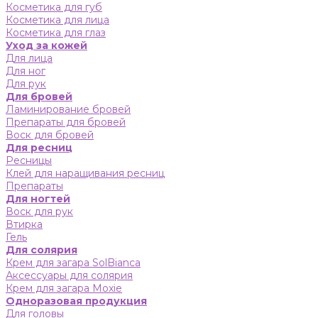
Косметика для губ
Косметика для лица
Косметика для глаз
Уход за кожей
Для лица
Для ног
Для рук
Для бровей
Ламинирование бровей
Препараты для бровей
Воск для бровей
Для ресниц
Ресницы
Клей для наращивания ресниц
Препараты
Для ногтей
Воск для рук
Втирка
Гель
Для солярия
Крем для загара SolBianca
Аксессуары для солярия
Крем для загара Moxie
Одноразовая продукция
Для головы