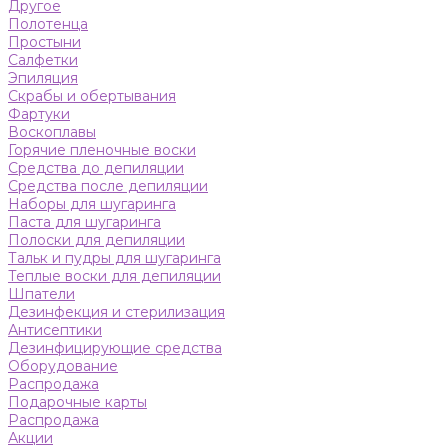
Другое
Полотенца
Простыни
Салфетки
Эпиляция
Скрабы и обертывания
Фартуки
Воскоплавы
Горячие пленочные воски
Средства до депиляции
Средства после депиляции
Наборы для шугаринга
Паста для шугаринга
Полоски для депиляции
Тальк и пудры для шугаринга
Теплые воски для депиляции
Шпатели
Дезинфекция и стерилизация
Антисептики
Дезинфицирующие средства
Оборудование
Распродажа
Подарочные карты
Распродажа
Акции