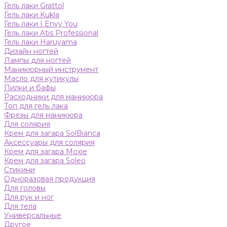
Гель лаки Grattol
Гель лаки Kukla
Гель лаки I Envy You
Гель лаки Atis Professional
Гель лаки Haruyama
Дизайн ногтей
Лампы для ногтей
Маникюрный инструмент
Масло для кутикулы
Пилки и бафы
Расходники для маникюра
Топ для гель лака
Фрезы для маникюра
Для солярия
Крем для загара SolBianca
Аксессуары для солярия
Крем для загара Moxie
Крем для загара Soleo
Стикини
Одноразовая продукция
Для головы
Для рук и ног
Для тела
Универсальные
Другое