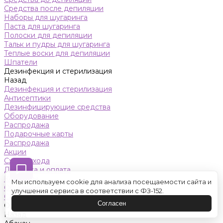
Средства после депиляции
Наборы для шугаринга
Паста для шугаринга
Полоски для депиляции
Тальк и пудры для шугаринга
Теплые воски для депиляции
Шпатели
Дезинфекция и стерилизация
Назад
Дезинфекция и стерилизация
Антисептики
Дезинфицирующие средства
Оборудование
Распродажа
Подарочные карты
Распродажа
Акции
Схемы ухода
Доставка и оплата
Контакты
Мы используем cookie для анализа посещаемости сайта и
Обучение
улучшения сервиса в соответствии с ФЗ-152.
Салон красоты
Согласен
Оренбург
Назад