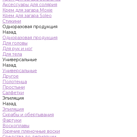
Аксессуары для солярия
Крем для загара Moxie
Крем для загара Soleo
Стикини
Одноразовая продукция
Назад
Одноразовая продукция
Для головы
Для рук и ног
Для тела
Универсальные
Назад
Универсальные
Другое
Полотенца
Простыни
Салфетки
Эпиляция
Назад
Эпиляция
Скрабы и обертывания
Фартуки
Воскоплавы
Горячие пленочные воски
Средства до депиляции