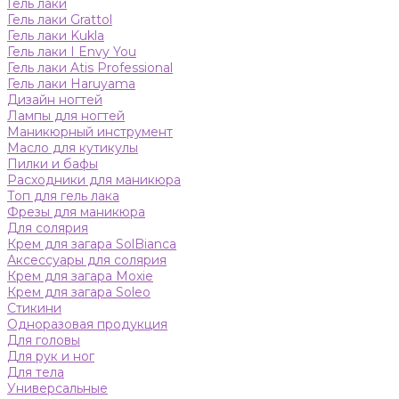
Гель лаки
Гель лаки Grattol
Гель лаки Kukla
Гель лаки I Envy You
Гель лаки Atis Professional
Гель лаки Haruyama
Дизайн ногтей
Лампы для ногтей
Маникюрный инструмент
Масло для кутикулы
Пилки и бафы
Расходники для маникюра
Топ для гель лака
Фрезы для маникюра
Для солярия
Крем для загара SolBianca
Аксессуары для солярия
Крем для загара Moxie
Крем для загара Soleo
Стикини
Одноразовая продукция
Для головы
Для рук и ног
Для тела
Универсальные