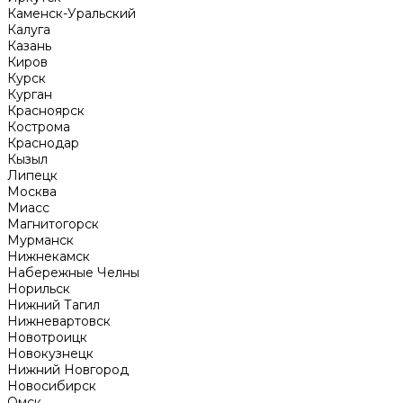
Каменск-Уральский
Калуга
Казань
Киров
Курск
Курган
Красноярск
Кострома
Краснодар
Кызыл
Липецк
Москва
Миасс
Магнитогорск
Мурманск
Нижнекамск
Набережные Челны
Норильск
Нижний Тагил
Нижневартовск
Новотроицк
Новокузнецк
Нижний Новгород
Новосибирск
Омск