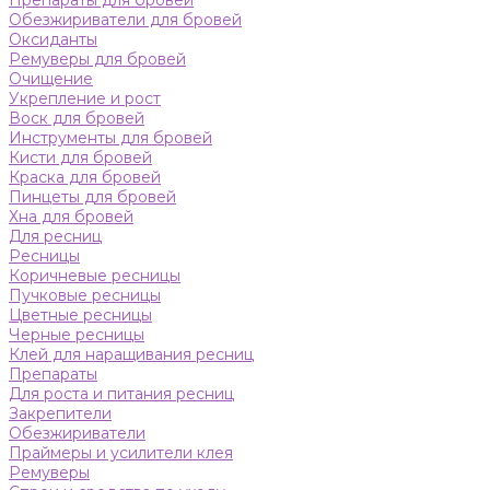
Препараты для бровей
Обезжириватели для бровей
Оксиданты
Ремуверы для бровей
Очищение
Укрепление и рост
Воск для бровей
Инструменты для бровей
Кисти для бровей
Краска для бровей
Пинцеты для бровей
Хна для бровей
Для ресниц
Ресницы
Коричневые ресницы
Пучковые ресницы
Цветные ресницы
Черные ресницы
Клей для наращивания ресниц
Препараты
Для роста и питания ресниц
Закрепители
Обезжириватели
Праймеры и усилители клея
Ремуверы