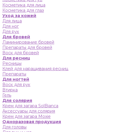
Косметика для лица
Косметика для глаз
Уход за кожей
Для лица
Для ног
Для рук
Для бровей
Ламинирование бровей
Препараты для бровей
Воск для бровей
Для ресниц
Ресницы
Клей для наращивания ресниц
Препараты
Для ногтей
Воск для рук
Втирка
Гель
Для солярия
Крем для загара SolBianca
Аксессуары для солярия
Крем для загара Moxie
Одноразовая продукция
Для головы