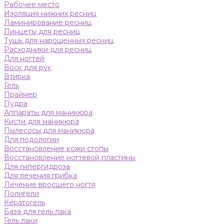
Рабочее место
Изоляция нижних ресниц
Ламинирование ресниц
Пинцеты для ресниц
Тушь для нарощенных ресниц
Расходники для ресниц
Для ногтей
Воск для рук
Втирка
Гель
Праймер
Пудра
Аппараты для маникюра
Кисти для маникюра
Пылесосы для маникюра
Для подологии
Восстановление кожи стопы
Восстановление ногтевой пластины
Для гипергидроза
Для лечения грибка
Лечение вросшего ногтя
Полигели
Кератогель
База для гель лака
Гель лаки