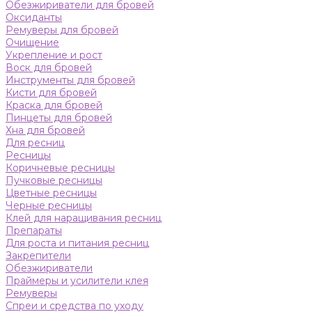
Обезжириватели для бровей
Оксиданты
Ремуверы для бровей
Очищение
Укрепление и рост
Воск для бровей
Инструменты для бровей
Кисти для бровей
Краска для бровей
Пинцеты для бровей
Хна для бровей
Для ресниц
Ресницы
Коричневые ресницы
Пучковые ресницы
Цветные ресницы
Черные ресницы
Клей для наращивания ресниц
Препараты
Для роста и питания ресниц
Закрепители
Обезжириватели
Праймеры и усилители клея
Ремуверы
Спреи и средства по уходу