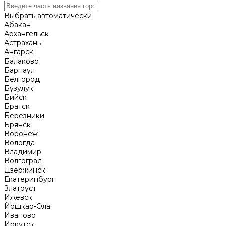
Выбрать автоматически
Абакан
Архангельск
Астрахань
Ангарск
Балаково
Барнаул
Белгород
Бузулук
Бийск
Братск
Березники
Брянск
Воронеж
Вологда
Владимир
Волгоград
Дзержинск
Екатеринбург
Златоуст
Ижевск
Йошкар-Ола
Иваново
Иркутск