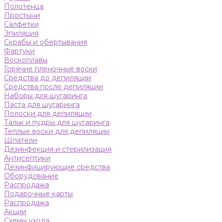
Полотенца
Простыни
Салфетки
Эпиляция
Скрабы и обертывания
Фартуки
Воскоплавы
Горячие пленочные воски
Средства до депиляции
Средства после депиляции
Наборы для шугаринга
Паста для шугаринга
Полоски для депиляции
Тальк и пудры для шугаринга
Теплые воски для депиляции
Шпатели
Дезинфекция и стерилизация
Антисептики
Дезинфицирующие средства
Оборудование
Распродажа
Подарочные карты
Распродажа
Акции
Схемы ухода