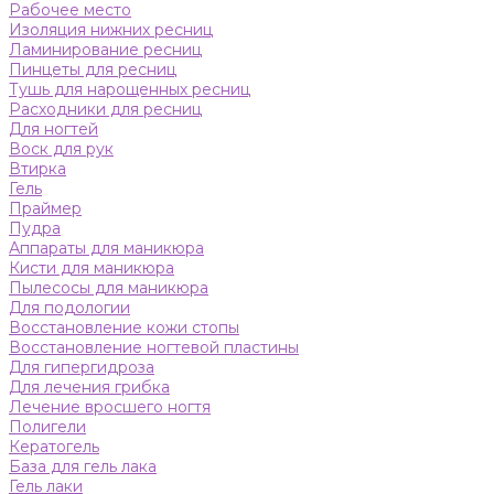
Рабочее место
Изоляция нижних ресниц
Ламинирование ресниц
Пинцеты для ресниц
Тушь для нарощенных ресниц
Расходники для ресниц
Для ногтей
Воск для рук
Втирка
Гель
Праймер
Пудра
Аппараты для маникюра
Кисти для маникюра
Пылесосы для маникюра
Для подологии
Восстановление кожи стопы
Восстановление ногтевой пластины
Для гипергидроза
Для лечения грибка
Лечение вросшего ногтя
Полигели
Кератогель
База для гель лака
Гель лаки