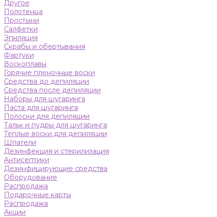
Другое
Полотенца
Простыни
Салфетки
Эпиляция
Скрабы и обертывания
Фартуки
Воскоплавы
Горячие пленочные воски
Средства до депиляции
Средства после депиляции
Наборы для шугаринга
Паста для шугаринга
Полоски для депиляции
Тальк и пудры для шугаринга
Теплые воски для депиляции
Шпатели
Дезинфекция и стерилизация
Антисептики
Дезинфицирующие средства
Оборудование
Распродажа
Подарочные карты
Распродажа
Акции