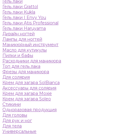
Гель лаки
Гель лаки Grattol
Гель лаки Kukla
Гель лаки I Envy You
Гель лаки Atis Professional
Гель лаки Haruyama
Дизайн ногтей
Лампы для ногтей
Маникюрный инструмент
Масло для кутикулы
Пилки и бафы
Расходники для маникюра
Топ для гель лака
Фрезы для маникюра
Для солярия
Крем для загара SolBianca
Аксессуары для солярия
Крем для загара Moxie
Крем для загара Soleo
Стикини
Одноразовая продукция
Для головы
Для рук и ног
Для тела
Универсальные