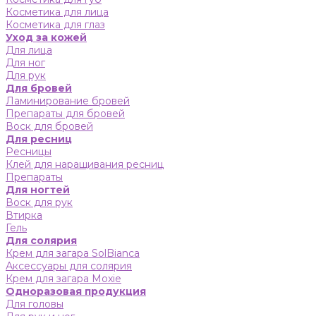
Косметика для лица
Косметика для глаз
Уход за кожей
Для лица
Для ног
Для рук
Для бровей
Ламинирование бровей
Препараты для бровей
Воск для бровей
Для ресниц
Ресницы
Клей для наращивания ресниц
Препараты
Для ногтей
Воск для рук
Втирка
Гель
Для солярия
Крем для загара SolBianca
Аксессуары для солярия
Крем для загара Moxie
Одноразовая продукция
Для головы