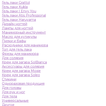
Гель лаки Grattol
Гель лаки Kukla
Гель лаки I Envy You
Гель лаки Atis Professional
Гель лаки Haruyama
Дизайн ногтей
Лампы для ногтей
Маникюрный инструмент
Масло для кутикулы
Пилки и бафы
Расходники для маникюра
Топ для гель лака
Фрезы для маникюра
Для солярия
Крем для загара SolBianca
Аксессуары для солярия
Крем для загара Moxie
Крем для загара Soleo
Стикини
Одноразовая продукция
Для головы
Для рук и ног
Для тела
Универсальные
Другое