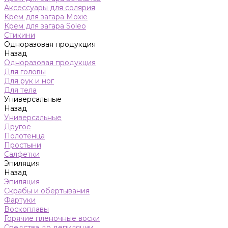
Аксессуары для солярия
Крем для загара Moxie
Крем для загара Soleo
Стикини
Одноразовая продукция
Назад
Одноразовая продукция
Для головы
Для рук и ног
Для тела
Универсальные
Назад
Универсальные
Другое
Полотенца
Простыни
Салфетки
Эпиляция
Назад
Эпиляция
Скрабы и обертывания
Фартуки
Воскоплавы
Горячие пленочные воски
Средства до депиляции