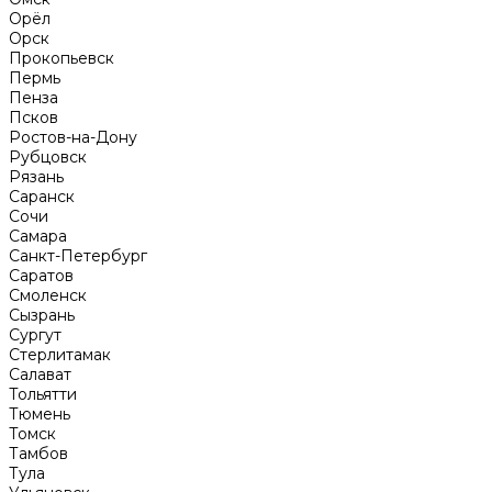
Орёл
Орск
Прокопьевск
Пермь
Пенза
Псков
Ростов-на-Дону
Рубцовск
Рязань
Саранск
Сочи
Самара
Санкт-Петербург
Саратов
Смоленск
Сызрань
Сургут
Стерлитамак
Салават
Тольятти
Тюмень
Томск
Тамбов
Тула