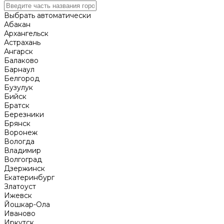
Выбрать автоматически
Абакан
Архангельск
Астрахань
Ангарск
Балаково
Барнаул
Белгород
Бузулук
Бийск
Братск
Березники
Брянск
Воронеж
Вологда
Владимир
Волгоград
Дзержинск
Екатеринбург
Златоуст
Ижевск
Йошкар-Ола
Иваново
Иркутск