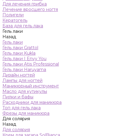
Для лечения грибка
Лечение вросшего ногтя
Полигели
Кератогель
База для гель лака
Гель лаки
Назад
Гель лаки
Гель лаки Grattol
Гель лаки Kukla
Гель лаки I Envy You
Гель лаки Atis Professional
Гель лаки Haruyama
Дизайн ногтей
Лампы для ногтей
Маникюрный инструмент
Масло для кутикулы
Пилки и бафы
Расходники для маникюра
Топ для гель лака
Фрезы для маникюра
Для солярия
Назад
Для солярия
Крем для загара SolBianca