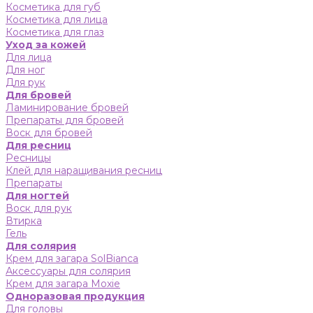
Косметика для губ
Косметика для лица
Косметика для глаз
Уход за кожей
Для лица
Для ног
Для рук
Для бровей
Ламинирование бровей
Препараты для бровей
Воск для бровей
Для ресниц
Ресницы
Клей для наращивания ресниц
Препараты
Для ногтей
Воск для рук
Втирка
Гель
Для солярия
Крем для загара SolBianca
Аксессуары для солярия
Крем для загара Moxie
Одноразовая продукция
Для головы