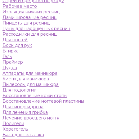
Спреи и средства по уходу
Рабочее место
Изоляция нижних ресниц
Ламинирование ресниц
Пинцеты для ресниц
Тушь для нарощенных ресниц
Расходники для ресниц
Для ногтей
Воск для рук
Втирка
Гель
Праймер
Пудра
Аппараты для маникюра
Кисти для маникюра
Пылесосы для маникюра
Для подологии
Восстановление кожи стопы
Восстановление ногтевой пластины
Для гипергидроза
Для лечения грибка
Лечение вросшего ногтя
Полигели
Кератогель
База для гель лака