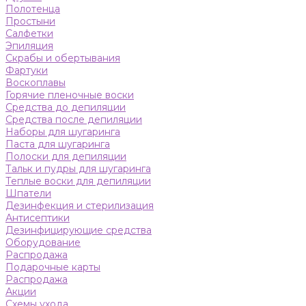
Полотенца
Простыни
Салфетки
Эпиляция
Скрабы и обертывания
Фартуки
Воскоплавы
Горячие пленочные воски
Средства до депиляции
Средства после депиляции
Наборы для шугаринга
Паста для шугаринга
Полоски для депиляции
Тальк и пудры для шугаринга
Теплые воски для депиляции
Шпатели
Дезинфекция и стерилизация
Антисептики
Дезинфицирующие средства
Оборудование
Распродажа
Подарочные карты
Распродажа
Акции
Схемы ухода