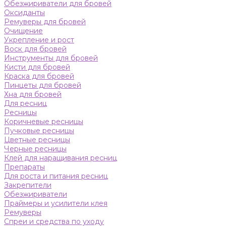
Обезжириватели для бровей
Оксиданты
Ремуверы для бровей
Очищение
Укрепление и рост
Воск для бровей
Инструменты для бровей
Кисти для бровей
Краска для бровей
Пинцеты для бровей
Хна для бровей
Для ресниц
Ресницы
Коричневые ресницы
Пучковые ресницы
Цветные ресницы
Черные ресницы
Клей для наращивания ресниц
Препараты
Для роста и питания ресниц
Закрепители
Обезжириватели
Праймеры и усилители клея
Ремуверы
Спреи и средства по уходу