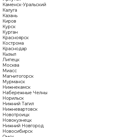
Каменск-Уральский
Калуга
Казань
Киров
Курск
Курган
Красноярск
Кострома
Краснодар
Кызыл
Липецк
Москва
Миасс
Магнитогорск
Мурманск
Нижнекамск
Набережные Челны
Норильск
Нижний Тагил
Нижневартовск
Новотроицк
Новокузнецк
Нижний Новгород
Новосибирск
Омск