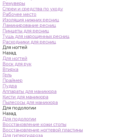
Ремуверы
Спреи и средства по уходу
Рабочее место
Изоляция нижних ресниц
Ламинирование ресниц
Пинцеты для ресниц
Тушь для нарощенных ресниц
Расходники для ресниц
Для ногтей
Назад
Для ногтей
Воск для рук
Втирка
Гель
Праймер
Пудра
Аппараты для маникюра
Кисти для маникюра
Пылесосы для маникюра
Для подологии
Назад
Для подологии
Восстановление кожи стопы
Восстановление ногтевой пластины
Для гипергидроза