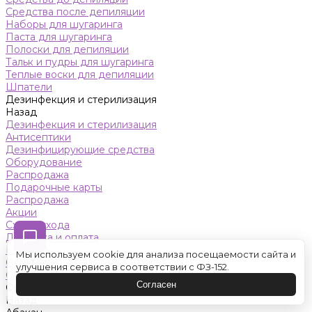
Средства после депиляции
Наборы для шугаринга
Паста для шугаринга
Полоски для депиляции
Тальк и пудры для шугаринга
Теплые воски для депиляции
Шпатели
Дезинфекция и стерилизация
Назад
Дезинфекция и стерилизация
Антисептики
Дезинфицирующие средства
Оборудование
Распродажа
Подарочные карты
Распродажа
Акции
Схемы ухода
Доставка и оплата
Контакты
Мы используем cookie для анализа посещаемости сайта и
Обучение
улучшения сервиса в соответствии с ФЗ-152.
Салон красоты
Согласен
Оренбург
Назад