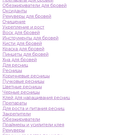
Препараты для бровей
Обезжириватели для бровей
Оксиданты
Ремуверы для бровей
Очищение
Укрепление и рост
Воск для бровей
Инструменты для бровей
Кисти для бровей
Краска для бровей
Пинцеты для бровей
Хна для бровей
Для ресниц
Ресницы
Коричневые ресницы
Пучковые ресницы
Цветные ресницы
Черные ресницы
Клей для наращивания ресниц
Препараты
Для роста и питания ресниц
Закрепители
Обезжириватели
Праймеры и усилители клея
Ремуверы