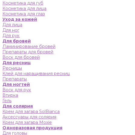
Косметика для губ
Косметика для лица
Косметика для глаз
Уход за кожей
Для лица
Для ног
Для рук
Для бровей
Ламинирование бровей
Препараты для бровей
Воск для бровей
Для ресниц
Ресницы
Клей для наращивания ресниц
Препараты
Для ногтей
Воск для рук
Втирка
Гель
Для солярия
Крем для загара SolBianca
Аксессуары для солярия
Крем для загара Moxie
Одноразовая продукция
Для головы