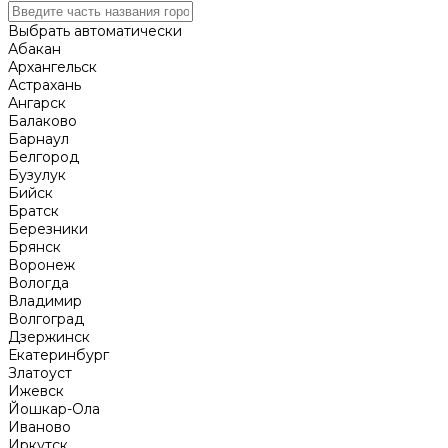
Выбрать автоматически
Абакан
Архангельск
Астрахань
Ангарск
Балаково
Барнаул
Белгород
Бузулук
Бийск
Братск
Березники
Брянск
Воронеж
Вологда
Владимир
Волгоград
Дзержинск
Екатеринбург
Златоуст
Ижевск
Йошкар-Ола
Иваново
Иркутск