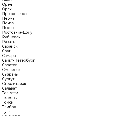
Орёл
Орск
Прокопьевск
Пермь
Пенза
Псков
Ростов-на-Дону
Рубцовск
Рязань
Саранск
Сочи
Самара
Санкт-Петербург
Саратов
Смоленск
Сызрань
Сургут
Стерлитамак
Салават
Тольятти
Тюмень
Томск
Тамбов
Тула