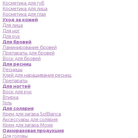
Косметика для губ
Косметика для лица
Косметика для глаз
Уход за кожей
Для лица
Для ног
Для рук
Для бровей
Ламинирование бровей
Препараты для бровей
Воск для бровей
Для ресниц
Ресницы
Клей для наращивания ресниц
Препараты
Для ногтей
Воск для рук
Втирка
Гель
Для солярия
Крем для загара SolBianca
Аксессуары для солярия
Крем для загара Moxie
Одноразовая продукция
Для головы