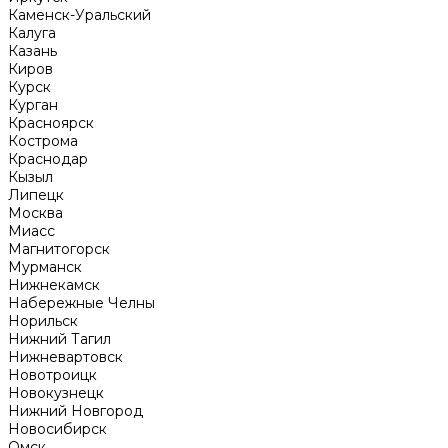
Каменск-Уральский
Калуга
Казань
Киров
Курск
Курган
Красноярск
Кострома
Краснодар
Кызыл
Липецк
Москва
Миасс
Магнитогорск
Мурманск
Нижнекамск
Набережные Челны
Норильск
Нижний Тагил
Нижневартовск
Новотроицк
Новокузнецк
Нижний Новгород
Новосибирск
Омск