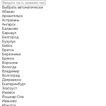
Выбрать автоматически
Абакан
Архангельск
Астрахань
Ангарск
Балаково
Барнаул
Белгород
Бузулук
Бийск
Братск
Березники
Брянск
Воронеж
Вологда
Владимир
Волгоград
Дзержинск
Екатеринбург
Златоуст
Ижевск
Йошкар-Ола
Иваново
Иркутск