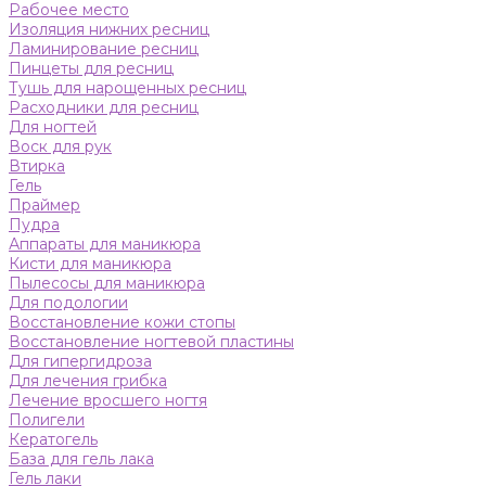
Рабочее место
Изоляция нижних ресниц
Ламинирование ресниц
Пинцеты для ресниц
Тушь для нарощенных ресниц
Расходники для ресниц
Для ногтей
Воск для рук
Втирка
Гель
Праймер
Пудра
Аппараты для маникюра
Кисти для маникюра
Пылесосы для маникюра
Для подологии
Восстановление кожи стопы
Восстановление ногтевой пластины
Для гипергидроза
Для лечения грибка
Лечение вросшего ногтя
Полигели
Кератогель
База для гель лака
Гель лаки