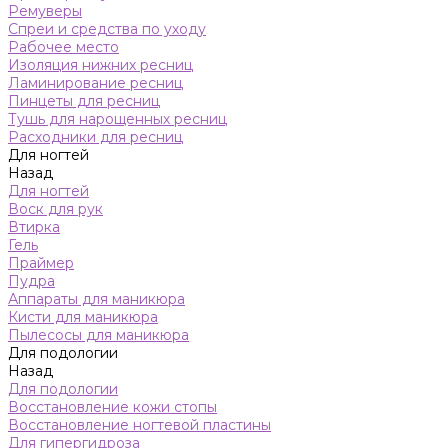
Ремуверы
Спреи и средства по уходу
Рабочее место
Изоляция нижних ресниц
Ламинирование ресниц
Пинцеты для ресниц
Тушь для нарощенных ресниц
Расходники для ресниц
Для ногтей
Назад
Для ногтей
Воск для рук
Втирка
Гель
Праймер
Пудра
Аппараты для маникюра
Кисти для маникюра
Пылесосы для маникюра
Для подологии
Назад
Для подологии
Восстановление кожи стопы
Восстановление ногтевой пластины
Для гипергидроза