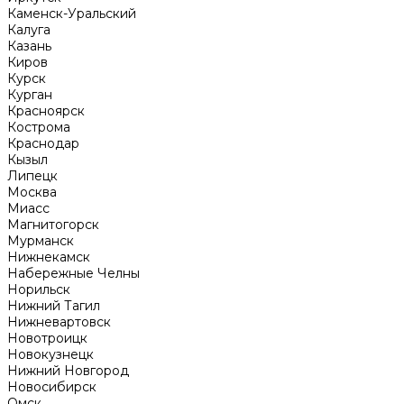
Каменск-Уральский
Калуга
Казань
Киров
Курск
Курган
Красноярск
Кострома
Краснодар
Кызыл
Липецк
Москва
Миасс
Магнитогорск
Мурманск
Нижнекамск
Набережные Челны
Норильск
Нижний Тагил
Нижневартовск
Новотроицк
Новокузнецк
Нижний Новгород
Новосибирск
Омск