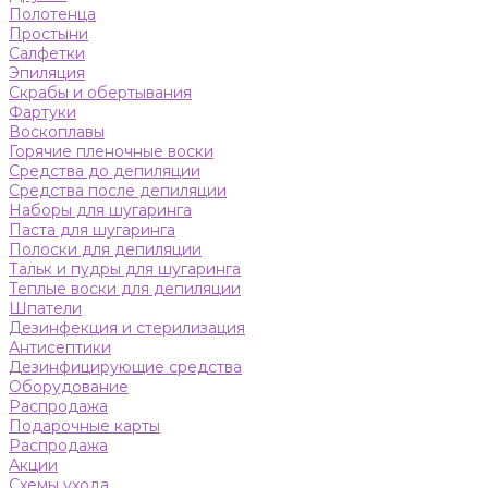
Полотенца
Простыни
Салфетки
Эпиляция
Скрабы и обертывания
Фартуки
Воскоплавы
Горячие пленочные воски
Средства до депиляции
Средства после депиляции
Наборы для шугаринга
Паста для шугаринга
Полоски для депиляции
Тальк и пудры для шугаринга
Теплые воски для депиляции
Шпатели
Дезинфекция и стерилизация
Антисептики
Дезинфицирующие средства
Оборудование
Распродажа
Подарочные карты
Распродажа
Акции
Схемы ухода