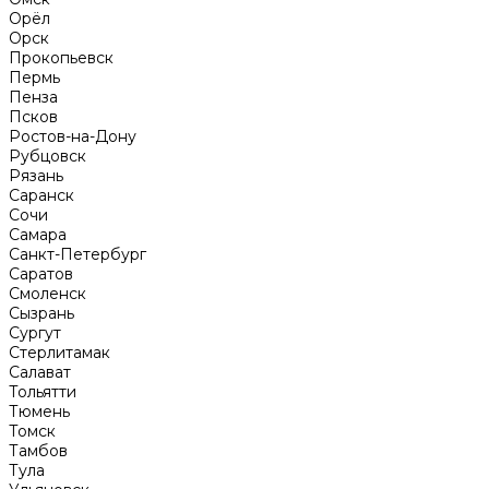
Орёл
Орск
Прокопьевск
Пермь
Пенза
Псков
Ростов-на-Дону
Рубцовск
Рязань
Саранск
Сочи
Самара
Санкт-Петербург
Саратов
Смоленск
Сызрань
Сургут
Стерлитамак
Салават
Тольятти
Тюмень
Томск
Тамбов
Тула