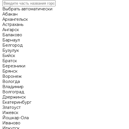
Выбрать автоматически
Абакан
Архангельск
Астрахань
Ангарск
Балаково
Барнаул
Белгород
Бузулук
Бийск
Братск
Березники
Брянск
Воронеж
Вологда
Владимир
Волгоград
Дзержинск
Екатеринбург
Златоуст
Ижевск
Йошкар-Ола
Иваново
Иркутск