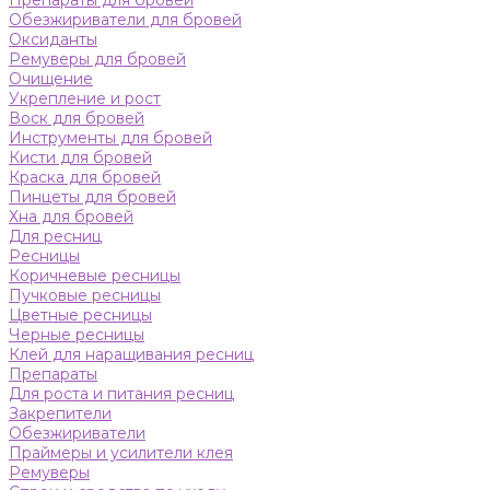
Препараты для бровей
Обезжириватели для бровей
Оксиданты
Ремуверы для бровей
Очищение
Укрепление и рост
Воск для бровей
Инструменты для бровей
Кисти для бровей
Краска для бровей
Пинцеты для бровей
Хна для бровей
Для ресниц
Ресницы
Коричневые ресницы
Пучковые ресницы
Цветные ресницы
Черные ресницы
Клей для наращивания ресниц
Препараты
Для роста и питания ресниц
Закрепители
Обезжириватели
Праймеры и усилители клея
Ремуверы