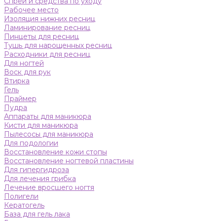
Спреи и средства по уходу
Рабочее место
Изоляция нижних ресниц
Ламинирование ресниц
Пинцеты для ресниц
Тушь для нарощенных ресниц
Расходники для ресниц
Для ногтей
Воск для рук
Втирка
Гель
Праймер
Пудра
Аппараты для маникюра
Кисти для маникюра
Пылесосы для маникюра
Для подологии
Восстановление кожи стопы
Восстановление ногтевой пластины
Для гипергидроза
Для лечения грибка
Лечение вросшего ногтя
Полигели
Кератогель
База для гель лака