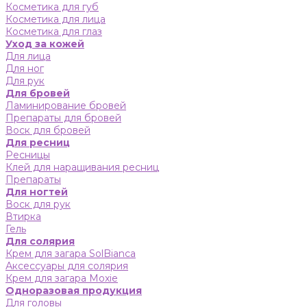
Косметика для губ
Косметика для лица
Косметика для глаз
Уход за кожей
Для лица
Для ног
Для рук
Для бровей
Ламинирование бровей
Препараты для бровей
Воск для бровей
Для ресниц
Ресницы
Клей для наращивания ресниц
Препараты
Для ногтей
Воск для рук
Втирка
Гель
Для солярия
Крем для загара SolBianca
Аксессуары для солярия
Крем для загара Moxie
Одноразовая продукция
Для головы