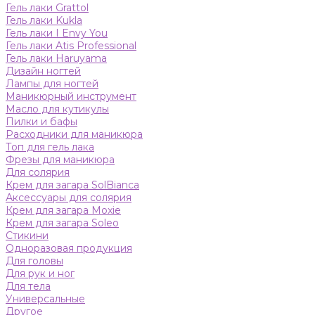
Гель лаки Grattol
Гель лаки Kukla
Гель лаки I Envy You
Гель лаки Atis Professional
Гель лаки Haruyama
Дизайн ногтей
Лампы для ногтей
Маникюрный инструмент
Масло для кутикулы
Пилки и бафы
Расходники для маникюра
Топ для гель лака
Фрезы для маникюра
Для солярия
Крем для загара SolBianca
Аксессуары для солярия
Крем для загара Moxie
Крем для загара Soleo
Стикини
Одноразовая продукция
Для головы
Для рук и ног
Для тела
Универсальные
Другое