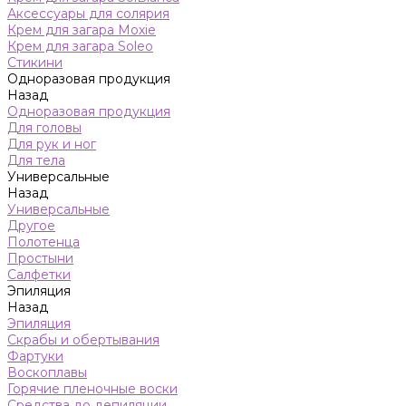
Аксессуары для солярия
Крем для загара Moxie
Крем для загара Soleo
Стикини
Одноразовая продукция
Назад
Одноразовая продукция
Для головы
Для рук и ног
Для тела
Универсальные
Назад
Универсальные
Другое
Полотенца
Простыни
Салфетки
Эпиляция
Назад
Эпиляция
Скрабы и обертывания
Фартуки
Воскоплавы
Горячие пленочные воски
Средства до депиляции