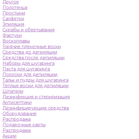
Другое
Полотенца
Простыни
Салфетки
Эпиляция
Скрабы и обертывания
Фартуки
Воскоплавы
Горячие пленочные воски
Средства до депиляции
Средства после депиляции
Наборы для шугаринга
Паста для шугаринга
Полоски для депиляции
Тальк и пудры для шугаринга
Теплые воски для депиляции
Шпатели
Дезинфекция и стерилизация
Антисептики
Дезинфицирующие средства
Оборудование
Распродажа
Подарочные карты
Распродажа
Акции