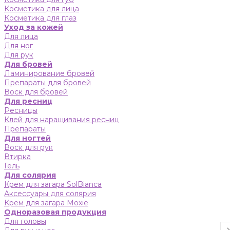
Косметика для лица
Косметика для глаз
Уход за кожей
Для лица
Для ног
Для рук
Для бровей
Ламинирование бровей
Препараты для бровей
Воск для бровей
Для ресниц
Ресницы
Клей для наращивания ресниц
Препараты
Для ногтей
Воск для рук
Втирка
Гель
Для солярия
Крем для загара SolBianca
Аксессуары для солярия
Крем для загара Moxie
Одноразовая продукция
Для головы