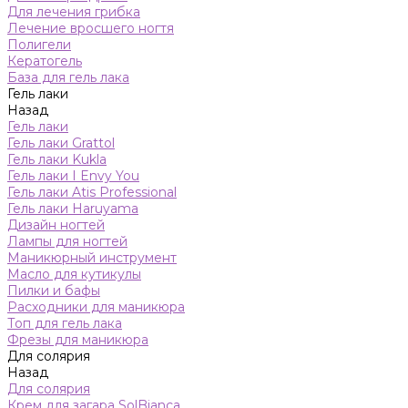
Для лечения грибка
Лечение вросшего ногтя
Полигели
Кератогель
База для гель лака
Гель лаки
Назад
Гель лаки
Гель лаки Grattol
Гель лаки Kukla
Гель лаки I Envy You
Гель лаки Atis Professional
Гель лаки Haruyama
Дизайн ногтей
Лампы для ногтей
Маникюрный инструмент
Масло для кутикулы
Пилки и бафы
Расходники для маникюра
Топ для гель лака
Фрезы для маникюра
Для солярия
Назад
Для солярия
Крем для загара SolBianca