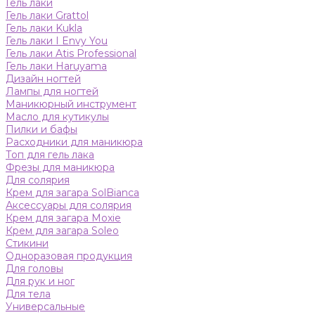
Гель лаки
Гель лаки Grattol
Гель лаки Kukla
Гель лаки I Envy You
Гель лаки Atis Professional
Гель лаки Haruyama
Дизайн ногтей
Лампы для ногтей
Маникюрный инструмент
Масло для кутикулы
Пилки и бафы
Расходники для маникюра
Топ для гель лака
Фрезы для маникюра
Для солярия
Крем для загара SolBianca
Аксессуары для солярия
Крем для загара Moxie
Крем для загара Soleo
Стикини
Одноразовая продукция
Для головы
Для рук и ног
Для тела
Универсальные