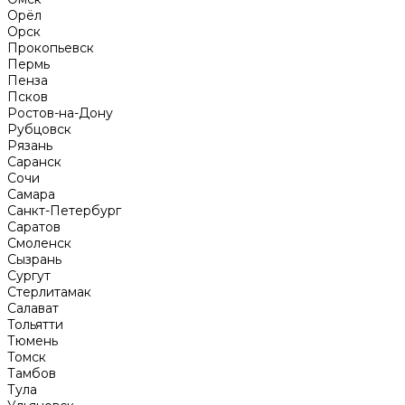
Орёл
Орск
Прокопьевск
Пермь
Пенза
Псков
Ростов-на-Дону
Рубцовск
Рязань
Саранск
Сочи
Самара
Санкт-Петербург
Саратов
Смоленск
Сызрань
Сургут
Стерлитамак
Салават
Тольятти
Тюмень
Томск
Тамбов
Тула