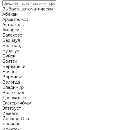
Выбрать автоматически
Абакан
Архангельск
Астрахань
Ангарск
Балаково
Барнаул
Белгород
Бузулук
Бийск
Братск
Березники
Брянск
Воронеж
Вологда
Владимир
Волгоград
Дзержинск
Екатеринбург
Златоуст
Ижевск
Йошкар-Ола
Иваново
Иркутск