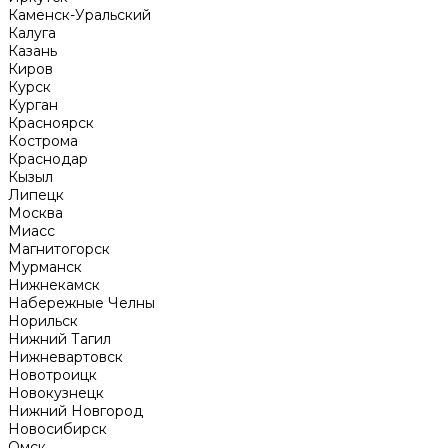
Каменск-Уральский
Калуга
Казань
Киров
Курск
Курган
Красноярск
Кострома
Краснодар
Кызыл
Липецк
Москва
Миасс
Магнитогорск
Мурманск
Нижнекамск
Набережные Челны
Норильск
Нижний Тагил
Нижневартовск
Новотроицк
Новокузнецк
Нижний Новгород
Новосибирск
Омск