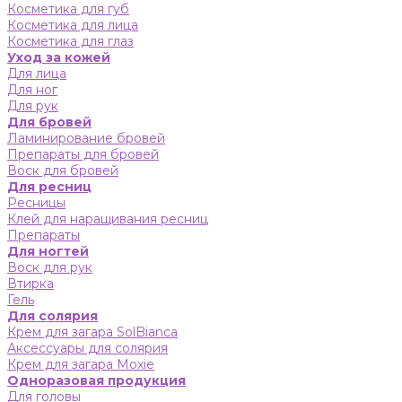
Косметика для губ
Косметика для лица
Косметика для глаз
Уход за кожей
Для лица
Для ног
Для рук
Для бровей
Ламинирование бровей
Препараты для бровей
Воск для бровей
Для ресниц
Ресницы
Клей для наращивания ресниц
Препараты
Для ногтей
Воск для рук
Втирка
Гель
Для солярия
Крем для загара SolBianca
Аксессуары для солярия
Крем для загара Moxie
Одноразовая продукция
Для головы