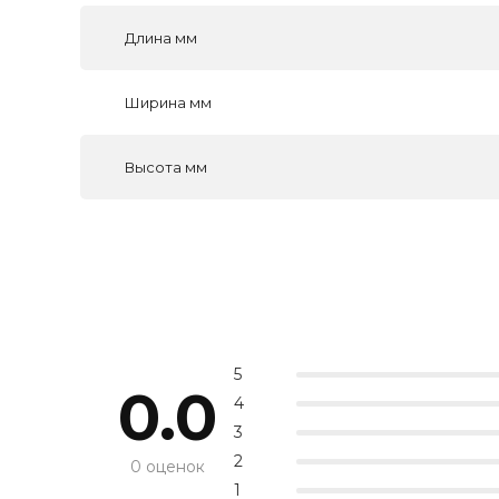
Длина мм
Ширина мм
Высота мм
5
0.0
4
3
2
0 оценок
1