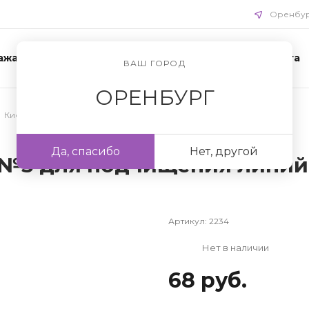
Оренбу
ажа
Акции
Схемы ухода
Доставка и оплата
ВАШ ГОРОД
ОРЕНБУРГ
Кисти для бровей
Да, спасибо
Нет, другой
 №5 для подчищения линий
Артикул:
2234
Нет в наличии
68 руб.