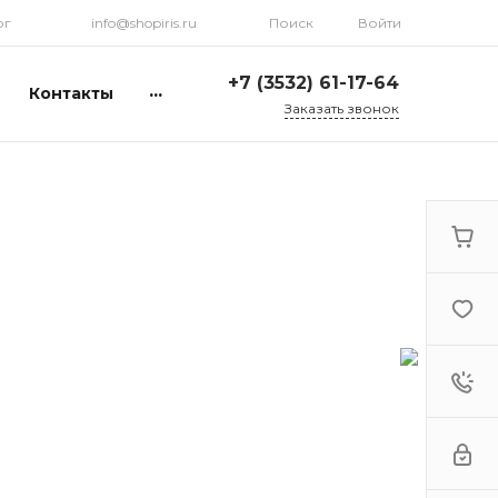
рг
info@shopiris.ru
Поиск
Войти
+7 (3532) 61-17-64
...
Контакты
Заказать звонок
+7 (3532) 61-17-64
г. Оренбург, ул.
Кирова, д. 13, Гостиный
двор, 2 этаж
Ежедневно: с 10:00 до
21:00
info@shopiris.ru
+7 (3532) 61-17-61
Обучение в студии
красоты Iris
Ежедневно 10:00 - 21:00
info@iris56.ru
+7 (922) 841-83-98
info@shopiris.ru