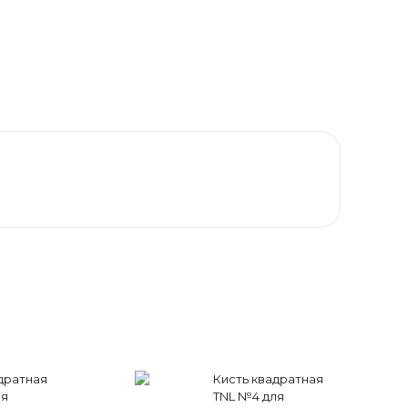
дратная
Кисть квадратная
ля
TNL №4 для