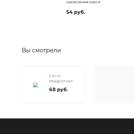
нанесения хны и
краски
54 руб.
Вы смотрели
Кисть
квадратная
TNL №5 для
68 руб.
подчищения
линий