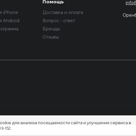
Помощь
info
я iPhone
Доставка и оплата
Орен
 Android
Вопрос - ответ
рограмма
Бренды
Отзывы
ookie для анализа посещаемости сайта и улучшения сервиса в
З-152.