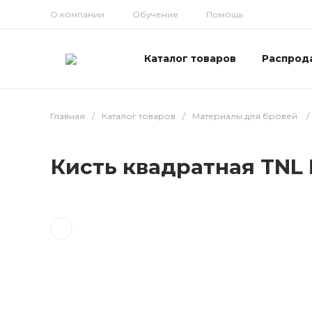
О компании
Обучение
Помощь
Каталог товаров
Распрод
Главная
/
Каталог товаров
/
Материалы для бровей
/
Кисть квадратная TNL