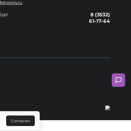
@shopiris.ru
бург
8 (3532)
61-17-64
Согласен