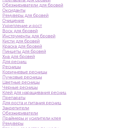
Препараты для бровей
Обезжириватели для бровей
Оксиданты
Ремуверы для бровей
Очищение
Укрепление и рост
Воск для бровей
Инструменты для бровей
Кисти для бровей
Краска для бровей
Пинцеты для бровей
Хна для бровей
Для ресниц
Ресницы
Коричневые ресницы
Пучковые ресницы
Цветные ресницы
Черные ресницы
Клей для наращивания ресниц
Препараты
Для роста и питания ресниц
Закрепители
Обезжириватели
Праймеры и усилители клея
Ремуверы