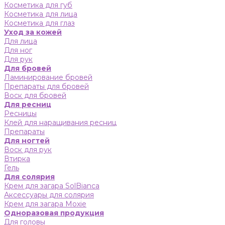
Косметика для губ
Косметика для лица
Косметика для глаз
Уход за кожей
Для лица
Для ног
Для рук
Для бровей
Ламинирование бровей
Препараты для бровей
Воск для бровей
Для ресниц
Ресницы
Клей для наращивания ресниц
Препараты
Для ногтей
Воск для рук
Втирка
Гель
Для солярия
Крем для загара SolBianca
Аксессуары для солярия
Крем для загара Moxie
Одноразовая продукция
Для головы