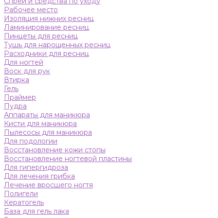
Спреи и средства по уходу
Рабочее место
Изоляция нижних ресниц
Ламинирование ресниц
Пинцеты для ресниц
Тушь для нарощенных ресниц
Расходники для ресниц
Для ногтей
Воск для рук
Втирка
Гель
Праймер
Пудра
Аппараты для маникюра
Кисти для маникюра
Пылесосы для маникюра
Для подологии
Восстановление кожи стопы
Восстановление ногтевой пластины
Для гипергидроза
Для лечения грибка
Лечение вросшего ногтя
Полигели
Кератогель
База для гель лака