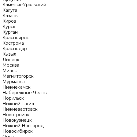
Каменск-Уральский
Калуга
Казань
Киров
Курск
Курган
Красноярск
Кострома
Краснодар
Кызыл
Липецк
Москва
Миасс
Магнитогорск
Мурманск
Нижнекамск
Набережные Челны
Норильск
Нижний Тагил
Нижневартовск
Новотроицк
Новокузнецк
Нижний Новгород
Новосибирск
Омск