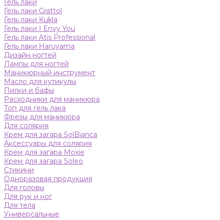
Гель лаки
Гель лаки Grattol
Гель лаки Kukla
Гель лаки I Envy You
Гель лаки Atis Professional
Гель лаки Haruyama
Дизайн ногтей
Лампы для ногтей
Маникюрный инструмент
Масло для кутикулы
Пилки и бафы
Расходники для маникюра
Топ для гель лака
Фрезы для маникюра
Для солярия
Крем для загара SolBianca
Аксессуары для солярия
Крем для загара Moxie
Крем для загара Soleo
Стикини
Одноразовая продукция
Для головы
Для рук и ног
Для тела
Универсальные