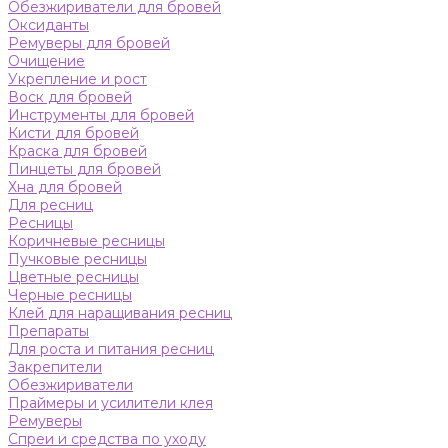
Обезжириватели для бровей
Оксиданты
Ремуверы для бровей
Очищение
Укрепление и рост
Воск для бровей
Инструменты для бровей
Кисти для бровей
Краска для бровей
Пинцеты для бровей
Хна для бровей
Для ресниц
Ресницы
Коричневые ресницы
Пучковые ресницы
Цветные ресницы
Черные ресницы
Клей для наращивания ресниц
Препараты
Для роста и питания ресниц
Закрепители
Обезжириватели
Праймеры и усилители клея
Ремуверы
Спреи и средства по уходу