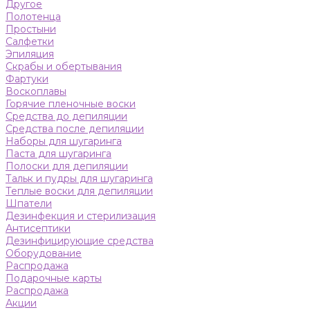
Другое
Полотенца
Простыни
Салфетки
Эпиляция
Скрабы и обертывания
Фартуки
Воскоплавы
Горячие пленочные воски
Средства до депиляции
Средства после депиляции
Наборы для шугаринга
Паста для шугаринга
Полоски для депиляции
Тальк и пудры для шугаринга
Теплые воски для депиляции
Шпатели
Дезинфекция и стерилизация
Антисептики
Дезинфицирующие средства
Оборудование
Распродажа
Подарочные карты
Распродажа
Акции