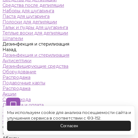
Средства после депиляции
Наборы для шугаринга
Паста для шугаринга
Полоски для депиляции
Тальк и пудры для шугаринга
Теплые воски для депиляции
Шпатели
Дезинфекция и стерилизация
Назад
Дезинфекция и стерилизация
Антисептики
Дезинфицирующие средства
Оборудование
Распродажа
Подарочные карты
Распродажа
Акции
Схемы ухода
Доставка и оплата
Контакты
Мы используем cookie для анализа посещаемости сайта и
Обучение
улучшения сервиса в соответствии с ФЗ-152.
Салон красоты
Согласен
Оренбург
Назад