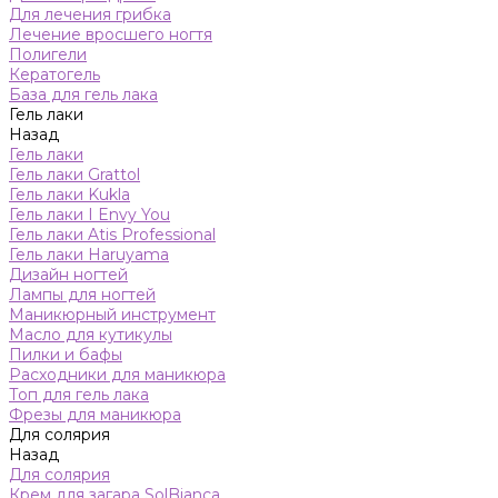
Для лечения грибка
Лечение вросшего ногтя
Полигели
Кератогель
База для гель лака
Гель лаки
Назад
Гель лаки
Гель лаки Grattol
Гель лаки Kukla
Гель лаки I Envy You
Гель лаки Atis Professional
Гель лаки Haruyama
Дизайн ногтей
Лампы для ногтей
Маникюрный инструмент
Масло для кутикулы
Пилки и бафы
Расходники для маникюра
Топ для гель лака
Фрезы для маникюра
Для солярия
Назад
Для солярия
Крем для загара SolBianca