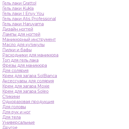
Гель лаки Grattol
Гель лаки Kukla
Гель лаки I Envy You
Гель лаки Atis Professional
Гель лаки Haruyama
Дизайн ногтей
Лампы для ногтей
Маникюрный инструмент
Масло для кутикулы
Пилки и бафы
Расходники для маникюра
Топ для гель лака
Фрезы для маникюра
Для солярия
Крем для загара SolBianca
Аксессуары для солярия
Крем для загара Moxie
Крем для загара Soleo
Стикини
Одноразовая продукция
Для головы
Для рук и ног
Для тела
Универсальные
Другое