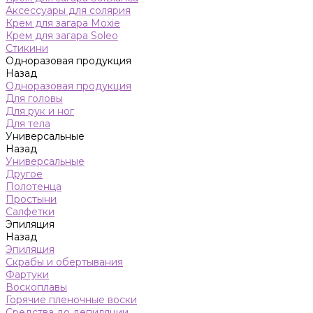
Аксессуары для солярия
Крем для загара Moxie
Крем для загара Soleo
Стикини
Одноразовая продукция
Назад
Одноразовая продукция
Для головы
Для рук и ног
Для тела
Универсальные
Назад
Универсальные
Другое
Полотенца
Простыни
Салфетки
Эпиляция
Назад
Эпиляция
Скрабы и обертывания
Фартуки
Воскоплавы
Горячие пленочные воски
Средства до депиляции