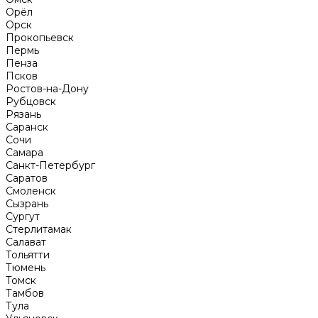
Орёл
Орск
Прокопьевск
Пермь
Пенза
Псков
Ростов-на-Дону
Рубцовск
Рязань
Саранск
Сочи
Самара
Санкт-Петербург
Саратов
Смоленск
Сызрань
Сургут
Стерлитамак
Салават
Тольятти
Тюмень
Томск
Тамбов
Тула