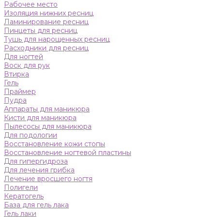
Рабочее место
Изоляция нижних ресниц
Ламинирование ресниц
Пинцеты для ресниц
Тушь для нарощенных ресниц
Расходники для ресниц
Для ногтей
Воск для рук
Втирка
Гель
Праймер
Пудра
Аппараты для маникюра
Кисти для маникюра
Пылесосы для маникюра
Для подологии
Восстановление кожи стопы
Восстановление ногтевой пластины
Для гипергидроза
Для лечения грибка
Лечение вросшего ногтя
Полигели
Кератогель
База для гель лака
Гель лаки