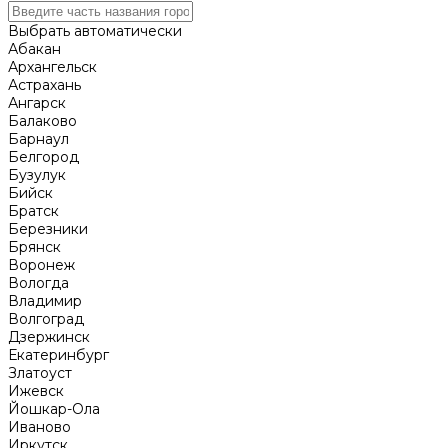
Выбрать автоматически
Абакан
Архангельск
Астрахань
Ангарск
Балаково
Барнаул
Белгород
Бузулук
Бийск
Братск
Березники
Брянск
Воронеж
Вологда
Владимир
Волгоград
Дзержинск
Екатеринбург
Златоуст
Ижевск
Йошкар-Ола
Иваново
Иркутск