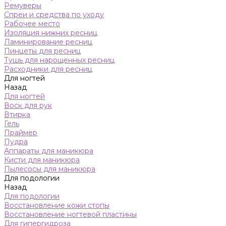
Ремуверы
Спреи и средства по уходу
Рабочее место
Изоляция нижних ресниц
Ламинирование ресниц
Пинцеты для ресниц
Тушь для нарощенных ресниц
Расходники для ресниц
Для ногтей
Назад
Для ногтей
Воск для рук
Втирка
Гель
Праймер
Пудра
Аппараты для маникюра
Кисти для маникюра
Пылесосы для маникюра
Для подологии
Назад
Для подологии
Восстановление кожи стопы
Восстановление ногтевой пластины
Для гипергидроза