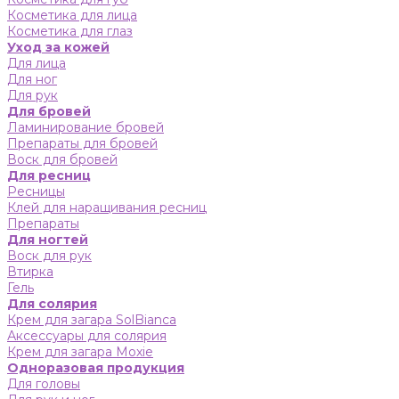
Косметика для лица
Косметика для глаз
Уход за кожей
Для лица
Для ног
Для рук
Для бровей
Ламинирование бровей
Препараты для бровей
Воск для бровей
Для ресниц
Ресницы
Клей для наращивания ресниц
Препараты
Для ногтей
Воск для рук
Втирка
Гель
Для солярия
Крем для загара SolBianca
Аксессуары для солярия
Крем для загара Moxie
Одноразовая продукция
Для головы