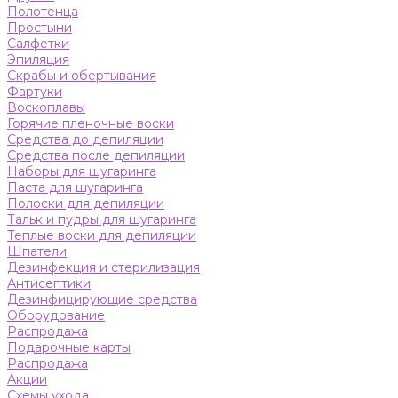
Полотенца
Простыни
Салфетки
Эпиляция
Скрабы и обертывания
Фартуки
Воскоплавы
Горячие пленочные воски
Средства до депиляции
Средства после депиляции
Наборы для шугаринга
Паста для шугаринга
Полоски для депиляции
Тальк и пудры для шугаринга
Теплые воски для депиляции
Шпатели
Дезинфекция и стерилизация
Антисептики
Дезинфицирующие средства
Оборудование
Распродажа
Подарочные карты
Распродажа
Акции
Схемы ухода