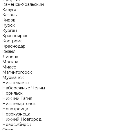
Каменск-Уральский
Калуга
Казань
Киров
Курск
Курган
Красноярск
Кострома
Краснодар
Кызыл
Липецк
Москва
Миасс
Магнитогорск
Мурманск
Нижнекамск
Набережные Челны
Норильск
Нижний Тагил
Нижневартовск
Новотроицк
Новокузнецк
Нижний Новгород
Новосибирск
Омск