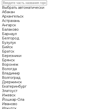
Выбрать автоматически
Абакан
Архангельск
Астрахань
Ангарск
Балаково
Барнаул
Белгород
Бузулук
Бийск
Братск
Березники
Брянск
Воронеж
Вологда
Владимир
Волгоград
Дзержинск
Екатеринбург
Златоуст
Ижевск
Йошкар-Ола
Иваново
Иркутск