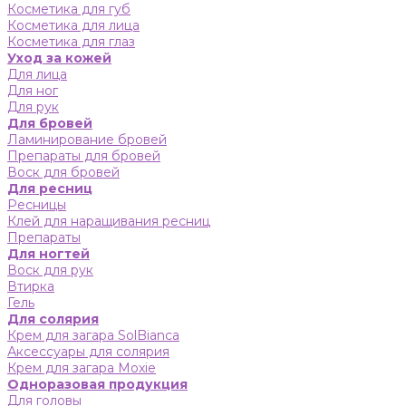
Косметика для губ
Косметика для лица
Косметика для глаз
Уход за кожей
Для лица
Для ног
Для рук
Для бровей
Ламинирование бровей
Препараты для бровей
Воск для бровей
Для ресниц
Ресницы
Клей для наращивания ресниц
Препараты
Для ногтей
Воск для рук
Втирка
Гель
Для солярия
Крем для загара SolBianca
Аксессуары для солярия
Крем для загара Moxie
Одноразовая продукция
Для головы