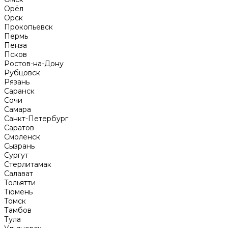
Орёл
Орск
Прокопьевск
Пермь
Пенза
Псков
Ростов-на-Дону
Рубцовск
Рязань
Саранск
Сочи
Самара
Санкт-Петербург
Саратов
Смоленск
Сызрань
Сургут
Стерлитамак
Салават
Тольятти
Тюмень
Томск
Тамбов
Тула