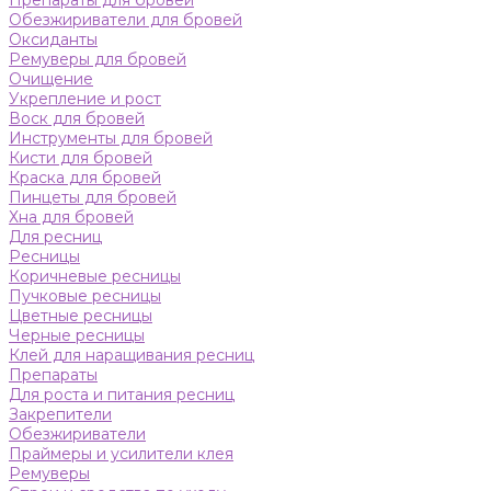
Препараты для бровей
Обезжириватели для бровей
Оксиданты
Ремуверы для бровей
Очищение
Укрепление и рост
Воск для бровей
Инструменты для бровей
Кисти для бровей
Краска для бровей
Пинцеты для бровей
Хна для бровей
Для ресниц
Ресницы
Коричневые ресницы
Пучковые ресницы
Цветные ресницы
Черные ресницы
Клей для наращивания ресниц
Препараты
Для роста и питания ресниц
Закрепители
Обезжириватели
Праймеры и усилители клея
Ремуверы