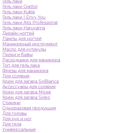
Гель лаки
Гель лаки Grattol
Гель лаки Kukla
Гель лаки I Envy You
Гель лаки Atis Professional
Гель лаки Haruyama
Дизайн ногтей
Лампы для ногтей
Маникюрный инструмент
Масло для кутикулы
Пилки и бафы
Расходники для маникюра
Топ для гель лака
Фрезы для маникюра
Для солярия
Крем для загара SolBianca
Аксессуары для солярия
Крем для загара Moxie
Крем для загара Soleo
Стикини
Одноразовая продукция
Для головы
Для рук и ног
Для тела
Универсальные