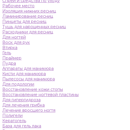
Спреи и средства по уходу
Рабочее место
Изоляция нижних ресниц
Ламинирование ресниц
Пинцеты для ресниц
Тушь для нарощенных ресниц
Расходники для ресниц
Для ногтей
Воск для рук
Втирка
Гель
Праймер
Пудра
Аппараты для маникюра
Кисти для маникюра
Пылесосы для маникюра
Для подологии
Восстановление кожи стопы
Восстановление ногтевой пластины
Для гипергидроза
Для лечения грибка
Лечение вросшего ногтя
Полигели
Кератогель
База для гель лака