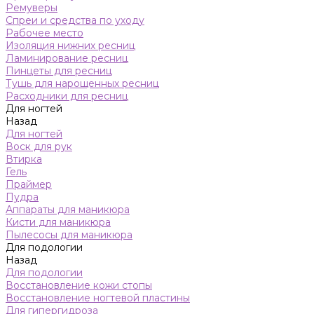
Ремуверы
Спреи и средства по уходу
Рабочее место
Изоляция нижних ресниц
Ламинирование ресниц
Пинцеты для ресниц
Тушь для нарощенных ресниц
Расходники для ресниц
Для ногтей
Назад
Для ногтей
Воск для рук
Втирка
Гель
Праймер
Пудра
Аппараты для маникюра
Кисти для маникюра
Пылесосы для маникюра
Для подологии
Назад
Для подологии
Восстановление кожи стопы
Восстановление ногтевой пластины
Для гипергидроза