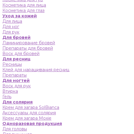
Косметика для лица
Косметика для глаз
Уход за кожей
Для лица
Для ног
Для рук
Для бровей
Ламинирование бровей
Препараты для бровей
Воск для бровей
Для ресниц
Ресницы
Клей для наращивания ресниц
Препараты
Для ногтей
Воск для рук
Втирка
Гель
Для солярия
Крем для загара SolBianca
Аксессуары для солярия
Крем для загара Moxie
Одноразовая продукция
Для головы