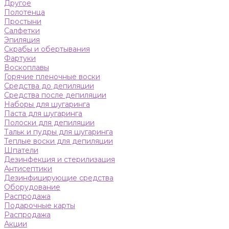
Другое
Полотенца
Простыни
Салфетки
Эпиляция
Скрабы и обертывания
Фартуки
Воскоплавы
Горячие пленочные воски
Средства до депиляции
Средства после депиляции
Наборы для шугаринга
Паста для шугаринга
Полоски для депиляции
Тальк и пудры для шугаринга
Теплые воски для депиляции
Шпатели
Дезинфекция и стерилизация
Антисептики
Дезинфицирующие средства
Оборудование
Распродажа
Подарочные карты
Распродажа
Акции