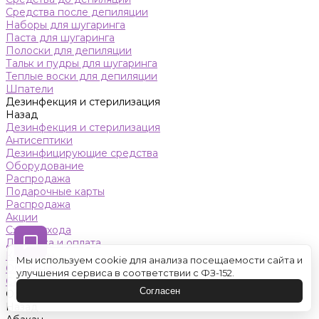
Средства после депиляции
Наборы для шугаринга
Паста для шугаринга
Полоски для депиляции
Тальк и пудры для шугаринга
Теплые воски для депиляции
Шпатели
Дезинфекция и стерилизация
Назад
Дезинфекция и стерилизация
Антисептики
Дезинфицирующие средства
Оборудование
Распродажа
Подарочные карты
Распродажа
Акции
Схемы ухода
Доставка и оплата
Контакты
Мы используем cookie для анализа посещаемости сайта и
Обучение
улучшения сервиса в соответствии с ФЗ-152.
Салон красоты
Согласен
Оренбург
Назад