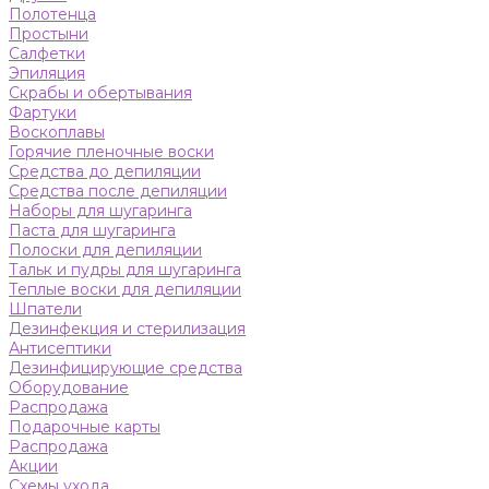
Полотенца
Простыни
Салфетки
Эпиляция
Скрабы и обертывания
Фартуки
Воскоплавы
Горячие пленочные воски
Средства до депиляции
Средства после депиляции
Наборы для шугаринга
Паста для шугаринга
Полоски для депиляции
Тальк и пудры для шугаринга
Теплые воски для депиляции
Шпатели
Дезинфекция и стерилизация
Антисептики
Дезинфицирующие средства
Оборудование
Распродажа
Подарочные карты
Распродажа
Акции
Схемы ухода