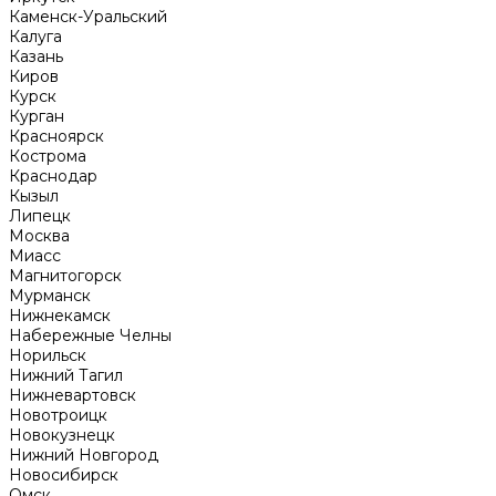
Каменск-Уральский
Калуга
Казань
Киров
Курск
Курган
Красноярск
Кострома
Краснодар
Кызыл
Липецк
Москва
Миасс
Магнитогорск
Мурманск
Нижнекамск
Набережные Челны
Норильск
Нижний Тагил
Нижневартовск
Новотроицк
Новокузнецк
Нижний Новгород
Новосибирск
Омск