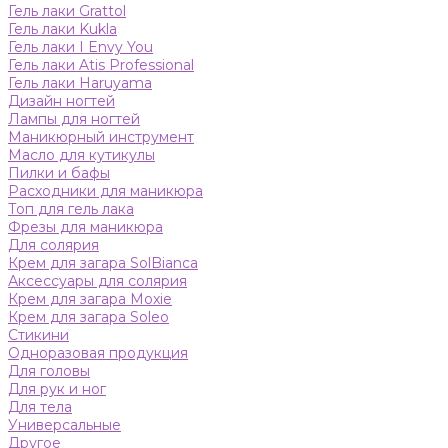
Гель лаки Grattol
Гель лаки Kukla
Гель лаки I Envy You
Гель лаки Atis Professional
Гель лаки Haruyama
Дизайн ногтей
Лампы для ногтей
Маникюрный инструмент
Масло для кутикулы
Пилки и бафы
Расходники для маникюра
Топ для гель лака
Фрезы для маникюра
Для солярия
Крем для загара SolBianca
Аксессуары для солярия
Крем для загара Moxie
Крем для загара Soleo
Стикини
Одноразовая продукция
Для головы
Для рук и ног
Для тела
Универсальные
Другое