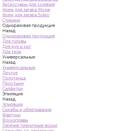
Аксессуары для солярия
Крем для загара Moxie
Крем для загара Soleo
Стикини
Одноразовая продукция
Назад
Одноразовая продукция
Для головы
Для рук и ног
Для тела
Универсальные
Назад
Универсальные
Другое
Полотенца
Простыни
Салфетки
Эпиляция
Назад
Эпиляция
Скрабы и обертывания
Фартуки
Воскоплавы
Горячие пленочные воски
Средства до депиляции