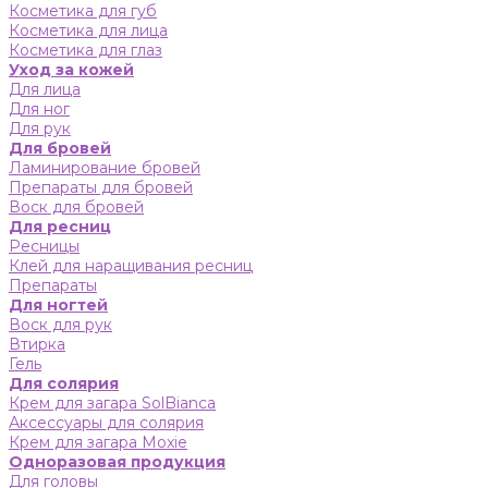
Косметика для губ
Косметика для лица
Косметика для глаз
Уход за кожей
Для лица
Для ног
Для рук
Для бровей
Ламинирование бровей
Препараты для бровей
Воск для бровей
Для ресниц
Ресницы
Клей для наращивания ресниц
Препараты
Для ногтей
Воск для рук
Втирка
Гель
Для солярия
Крем для загара SolBianca
Аксессуары для солярия
Крем для загара Moxie
Одноразовая продукция
Для головы