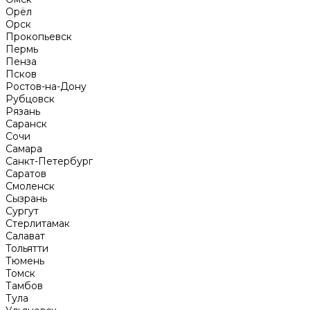
Орёл
Орск
Прокопьевск
Пермь
Пенза
Псков
Ростов-на-Дону
Рубцовск
Рязань
Саранск
Сочи
Самара
Санкт-Петербург
Саратов
Смоленск
Сызрань
Сургут
Стерлитамак
Салават
Тольятти
Тюмень
Томск
Тамбов
Тула