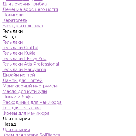
Для лечения грибка
Лечение вросшего ногтя
Полигели
Кератогель
База для гель лака
Гель лаки
Назад
Гель лаки
Гель лаки Grattol
Гель лаки Kukla
Гель лаки I Envy You
Гель лаки Atis Professional
Гель лаки Haruyama
Дизайн ногтей
Лампы для ногтей
Маникюрный инструмент
Масло для кутикулы
Пилки и бафы
Расходники для маникюра
Топ для гель лака
Фрезы для маникюра
Для солярия
Назад
Для солярия
Крем для загара SolBianca