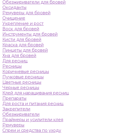
Обезжириватели для бровей
Оксиданты
Ремуверы для бровей
Очищение
Укрепление и рост
Воск для бровей
Инструменты для бровей
Кисти для бровей
Краска для бровей
Пинцеты для бровей
Хна для бровей
Для ресниц
Ресницы
Коричневые ресницы
Пучковые ресницы
Цветные ресницы
Черные ресницы
Клей для наращивания ресниц
Препараты
Для роста и питания ресниц
Закрепители
Обезжириватели
Праймеры и усилители клея
Ремуверы
Спреи и средства по уходу