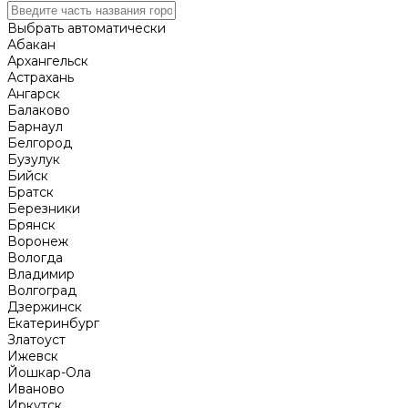
Выбрать автоматически
Абакан
Архангельск
Астрахань
Ангарск
Балаково
Барнаул
Белгород
Бузулук
Бийск
Братск
Березники
Брянск
Воронеж
Вологда
Владимир
Волгоград
Дзержинск
Екатеринбург
Златоуст
Ижевск
Йошкар-Ола
Иваново
Иркутск