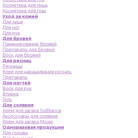
Косметика для лица
Косметика для глаз
Уход за кожей
Для лица
Для ног
Для рук
Для бровей
Ламинирование бровей
Препараты для бровей
Воск для бровей
Для ресниц
Ресницы
Клей для наращивания ресниц
Препараты
Для ногтей
Воск для рук
Втирка
Гель
Для солярия
Крем для загара SolBianca
Аксессуары для солярия
Крем для загара Moxie
Одноразовая продукция
Для головы