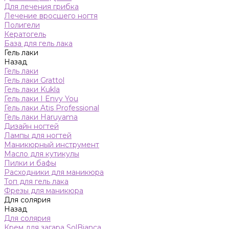
Для лечения грибка
Лечение вросшего ногтя
Полигели
Кератогель
База для гель лака
Гель лаки
Назад
Гель лаки
Гель лаки Grattol
Гель лаки Kukla
Гель лаки I Envy You
Гель лаки Atis Professional
Гель лаки Haruyama
Дизайн ногтей
Лампы для ногтей
Маникюрный инструмент
Масло для кутикулы
Пилки и бафы
Расходники для маникюра
Топ для гель лака
Фрезы для маникюра
Для солярия
Назад
Для солярия
Крем для загара SolBianca