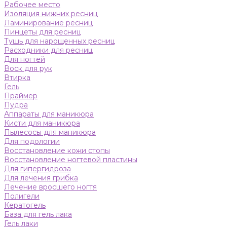
Рабочее место
Изоляция нижних ресниц
Ламинирование ресниц
Пинцеты для ресниц
Тушь для нарощенных ресниц
Расходники для ресниц
Для ногтей
Воск для рук
Втирка
Гель
Праймер
Пудра
Аппараты для маникюра
Кисти для маникюра
Пылесосы для маникюра
Для подологии
Восстановление кожи стопы
Восстановление ногтевой пластины
Для гипергидроза
Для лечения грибка
Лечение вросшего ногтя
Полигели
Кератогель
База для гель лака
Гель лаки