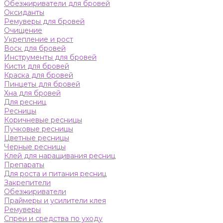
Обезжириватели для бровей
Оксиданты
Ремуверы для бровей
Очищение
Укрепление и рост
Воск для бровей
Инструменты для бровей
Кисти для бровей
Краска для бровей
Пинцеты для бровей
Хна для бровей
Для ресниц
Ресницы
Коричневые ресницы
Пучковые ресницы
Цветные ресницы
Черные ресницы
Клей для наращивания ресниц
Препараты
Для роста и питания ресниц
Закрепители
Обезжириватели
Праймеры и усилители клея
Ремуверы
Спреи и средства по уходу