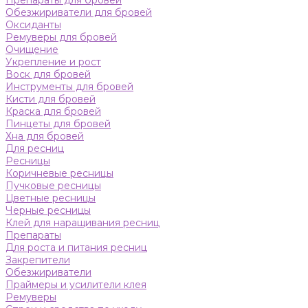
Препараты для бровей
Обезжириватели для бровей
Оксиданты
Ремуверы для бровей
Очищение
Укрепление и рост
Воск для бровей
Инструменты для бровей
Кисти для бровей
Краска для бровей
Пинцеты для бровей
Хна для бровей
Для ресниц
Ресницы
Коричневые ресницы
Пучковые ресницы
Цветные ресницы
Черные ресницы
Клей для наращивания ресниц
Препараты
Для роста и питания ресниц
Закрепители
Обезжириватели
Праймеры и усилители клея
Ремуверы