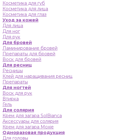
Косметика для губ
Косметика для лица
Косметика для глаз
Уход за кожей
Для лица
Для ног
Для рук
Для бровей
Ламинирование бровей
Препараты для бровей
Воск для бровей
Для ресниц
Ресницы
Клей для наращивания ресниц
Препараты
Для ногтей
Воск для рук
Втирка
Гель
Для солярия
Крем для загара SolBianca
Аксессуары для солярия
Крем для загара Moxie
Одноразовая продукция
Для головы