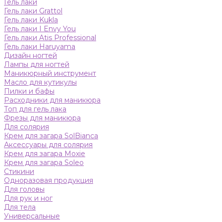
Гель лаки
Гель лаки Grattol
Гель лаки Kukla
Гель лаки I Envy You
Гель лаки Atis Professional
Гель лаки Haruyama
Дизайн ногтей
Лампы для ногтей
Маникюрный инструмент
Масло для кутикулы
Пилки и бафы
Расходники для маникюра
Топ для гель лака
Фрезы для маникюра
Для солярия
Крем для загара SolBianca
Аксессуары для солярия
Крем для загара Moxie
Крем для загара Soleo
Стикини
Одноразовая продукция
Для головы
Для рук и ног
Для тела
Универсальные