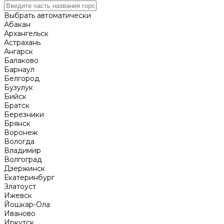
Выбрать автоматически
Абакан
Архангельск
Астрахань
Ангарск
Балаково
Барнаул
Белгород
Бузулук
Бийск
Братск
Березники
Брянск
Воронеж
Вологда
Владимир
Волгоград
Дзержинск
Екатеринбург
Златоуст
Ижевск
Йошкар-Ола
Иваново
Иркутск