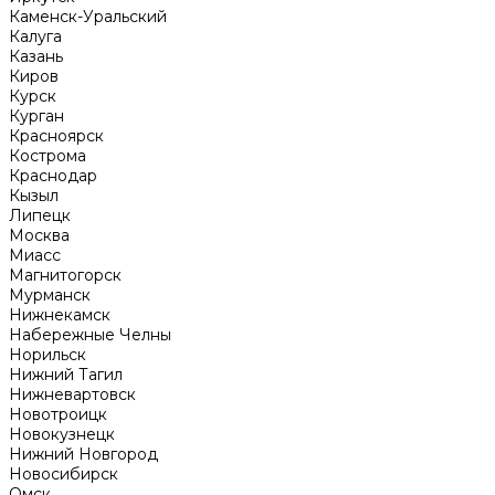
Каменск-Уральский
Калуга
Казань
Киров
Курск
Курган
Красноярск
Кострома
Краснодар
Кызыл
Липецк
Москва
Миасс
Магнитогорск
Мурманск
Нижнекамск
Набережные Челны
Норильск
Нижний Тагил
Нижневартовск
Новотроицк
Новокузнецк
Нижний Новгород
Новосибирск
Омск