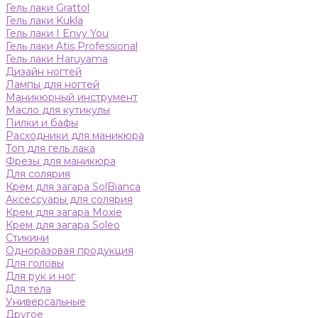
Гель лаки Grattol
Гель лаки Kukla
Гель лаки I Envy You
Гель лаки Atis Professional
Гель лаки Haruyama
Дизайн ногтей
Лампы для ногтей
Маникюрный инструмент
Масло для кутикулы
Пилки и бафы
Расходники для маникюра
Топ для гель лака
Фрезы для маникюра
Для солярия
Крем для загара SolBianca
Аксессуары для солярия
Крем для загара Moxie
Крем для загара Soleo
Стикини
Одноразовая продукция
Для головы
Для рук и ног
Для тела
Универсальные
Другое