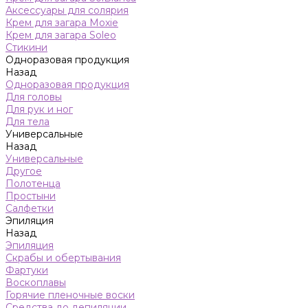
Аксессуары для солярия
Крем для загара Moxie
Крем для загара Soleo
Стикини
Одноразовая продукция
Назад
Одноразовая продукция
Для головы
Для рук и ног
Для тела
Универсальные
Назад
Универсальные
Другое
Полотенца
Простыни
Салфетки
Эпиляция
Назад
Эпиляция
Скрабы и обертывания
Фартуки
Воскоплавы
Горячие пленочные воски
Средства до депиляции