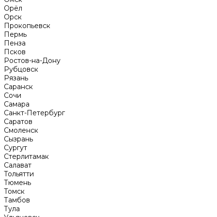
Орёл
Орск
Прокопьевск
Пермь
Пенза
Псков
Ростов-на-Дону
Рубцовск
Рязань
Саранск
Сочи
Самара
Санкт-Петербург
Саратов
Смоленск
Сызрань
Сургут
Стерлитамак
Салават
Тольятти
Тюмень
Томск
Тамбов
Тула