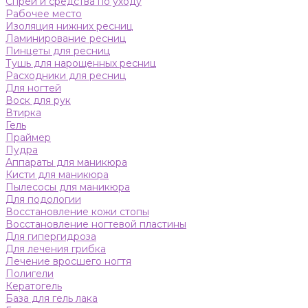
Спреи и средства по уходу
Рабочее место
Изоляция нижних ресниц
Ламинирование ресниц
Пинцеты для ресниц
Тушь для нарощенных ресниц
Расходники для ресниц
Для ногтей
Воск для рук
Втирка
Гель
Праймер
Пудра
Аппараты для маникюра
Кисти для маникюра
Пылесосы для маникюра
Для подологии
Восстановление кожи стопы
Восстановление ногтевой пластины
Для гипергидроза
Для лечения грибка
Лечение вросшего ногтя
Полигели
Кератогель
База для гель лака