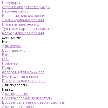
Ремуверы
Спреи и средства по уходу
Рабочее место
Изоляция нижних ресниц
Ламинирование ресниц
Пинцеты для ресниц
Тушь для нарощенных ресниц
Расходники для ресниц
Для ногтей
Назад
Для ногтей
Воск для рук
Втирка
Гель
Праймер
Пудра
Аппараты для маникюра
Кисти для маникюра
Пылесосы для маникюра
Для подологии
Назад
Для подологии
Восстановление кожи стопы
Восстановление ногтевой пластины
Для гипергидроза