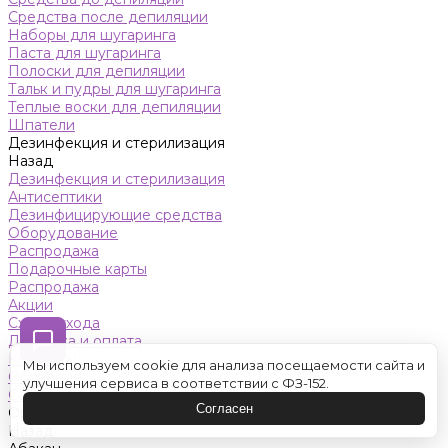
Средства после депиляции
Наборы для шугаринга
Паста для шугаринга
Полоски для депиляции
Тальк и пудры для шугаринга
Теплые воски для депиляции
Шпатели
Дезинфекция и стерилизация
Назад
Дезинфекция и стерилизация
Антисептики
Дезинфицирующие средства
Оборудование
Распродажа
Подарочные карты
Распродажа
Акции
Схемы ухода
Доставка и оплата
Контакты
Мы используем cookie для анализа посещаемости сайта и
Обучение
улучшения сервиса в соответствии с ФЗ-152.
Салон красоты
Согласен
Оренбург
Назад