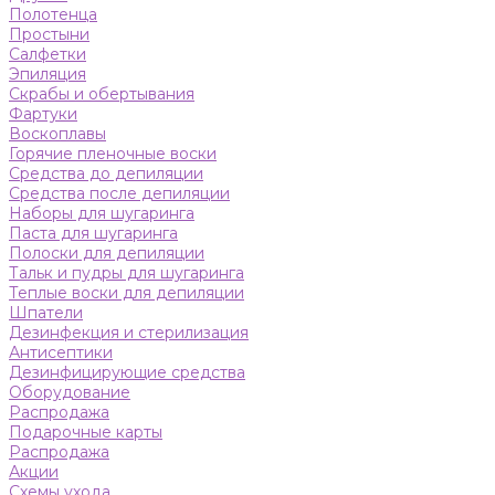
Полотенца
Простыни
Салфетки
Эпиляция
Скрабы и обертывания
Фартуки
Воскоплавы
Горячие пленочные воски
Средства до депиляции
Средства после депиляции
Наборы для шугаринга
Паста для шугаринга
Полоски для депиляции
Тальк и пудры для шугаринга
Теплые воски для депиляции
Шпатели
Дезинфекция и стерилизация
Антисептики
Дезинфицирующие средства
Оборудование
Распродажа
Подарочные карты
Распродажа
Акции
Схемы ухода