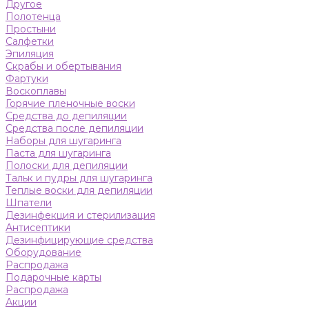
Другое
Полотенца
Простыни
Салфетки
Эпиляция
Скрабы и обертывания
Фартуки
Воскоплавы
Горячие пленочные воски
Средства до депиляции
Средства после депиляции
Наборы для шугаринга
Паста для шугаринга
Полоски для депиляции
Тальк и пудры для шугаринга
Теплые воски для депиляции
Шпатели
Дезинфекция и стерилизация
Антисептики
Дезинфицирующие средства
Оборудование
Распродажа
Подарочные карты
Распродажа
Акции