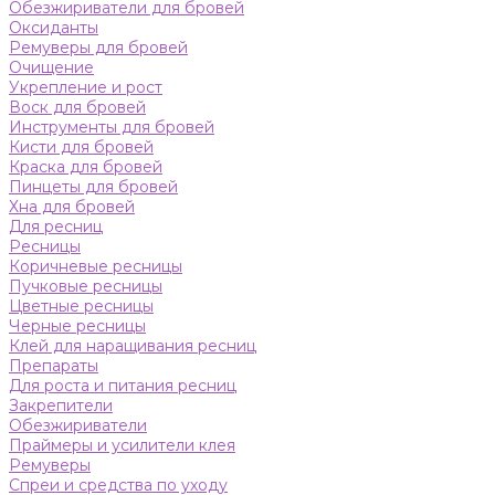
Обезжириватели для бровей
Оксиданты
Ремуверы для бровей
Очищение
Укрепление и рост
Воск для бровей
Инструменты для бровей
Кисти для бровей
Краска для бровей
Пинцеты для бровей
Хна для бровей
Для ресниц
Ресницы
Коричневые ресницы
Пучковые ресницы
Цветные ресницы
Черные ресницы
Клей для наращивания ресниц
Препараты
Для роста и питания ресниц
Закрепители
Обезжириватели
Праймеры и усилители клея
Ремуверы
Спреи и средства по уходу