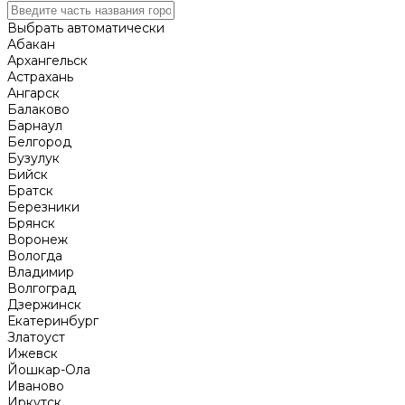
Выбрать автоматически
Абакан
Архангельск
Астрахань
Ангарск
Балаково
Барнаул
Белгород
Бузулук
Бийск
Братск
Березники
Брянск
Воронеж
Вологда
Владимир
Волгоград
Дзержинск
Екатеринбург
Златоуст
Ижевск
Йошкар-Ола
Иваново
Иркутск