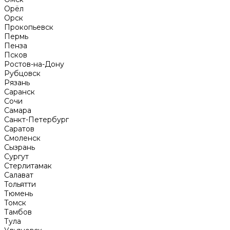
Орёл
Орск
Прокопьевск
Пермь
Пенза
Псков
Ростов-на-Дону
Рубцовск
Рязань
Саранск
Сочи
Самара
Санкт-Петербург
Саратов
Смоленск
Сызрань
Сургут
Стерлитамак
Салават
Тольятти
Тюмень
Томск
Тамбов
Тула