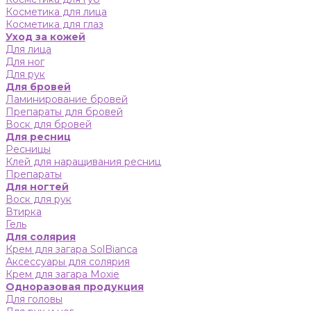
Косметика для лица
Косметика для глаз
Уход за кожей
Для лица
Для ног
Для рук
Для бровей
Ламинирование бровей
Препараты для бровей
Воск для бровей
Для ресниц
Ресницы
Клей для наращивания ресниц
Препараты
Для ногтей
Воск для рук
Втирка
Гель
Для солярия
Крем для загара SolBianca
Аксессуары для солярия
Крем для загара Moxie
Одноразовая продукция
Для головы