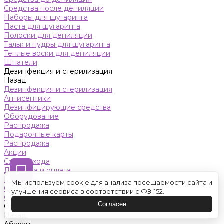
Средства после депиляции
Наборы для шугаринга
Паста для шугаринга
Полоски для депиляции
Тальк и пудры для шугаринга
Теплые воски для депиляции
Шпатели
Дезинфекция и стерилизация
Назад
Дезинфекция и стерилизация
Антисептики
Дезинфицирующие средства
Оборудование
Распродажа
Подарочные карты
Распродажа
Акции
Схемы ухода
Доставка и оплата
Контакты
Мы используем cookie для анализа посещаемости сайта и
Обучение
улучшения сервиса в соответствии с ФЗ-152.
Салон красоты
Согласен
Оренбург
Назад