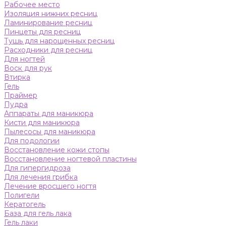
Рабочее место
Изоляция нижних ресниц
Ламинирование ресниц
Пинцеты для ресниц
Тушь для нарощенных ресниц
Расходники для ресниц
Для ногтей
Воск для рук
Втирка
Гель
Праймер
Пудра
Аппараты для маникюра
Кисти для маникюра
Пылесосы для маникюра
Для подологии
Восстановление кожи стопы
Восстановление ногтевой пластины
Для гипергидроза
Для лечения грибка
Лечение вросшего ногтя
Полигели
Кератогель
База для гель лака
Гель лаки