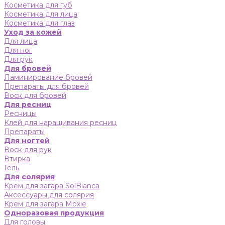
Косметика для губ
Косметика для лица
Косметика для глаз
Уход за кожей
Для лица
Для ног
Для рук
Для бровей
Ламинирование бровей
Препараты для бровей
Воск для бровей
Для ресниц
Ресницы
Клей для наращивания ресниц
Препараты
Для ногтей
Воск для рук
Втирка
Гель
Для солярия
Крем для загара SolBianca
Аксессуары для солярия
Крем для загара Moxie
Одноразовая продукция
Для головы