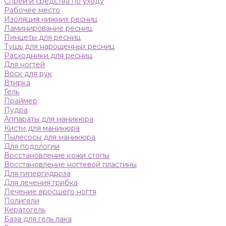
Спреи и средства по уходу
Рабочее место
Изоляция нижних ресниц
Ламинирование ресниц
Пинцеты для ресниц
Тушь для нарощенных ресниц
Расходники для ресниц
Для ногтей
Воск для рук
Втирка
Гель
Праймер
Пудра
Аппараты для маникюра
Кисти для маникюра
Пылесосы для маникюра
Для подологии
Восстановление кожи стопы
Восстановление ногтевой пластины
Для гипергидроза
Для лечения грибка
Лечение вросшего ногтя
Полигели
Кератогель
База для гель лака