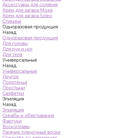
Аксессуары для солярия
Крем для загара Moxie
Крем для загара Soleo
Стикини
Одноразовая продукция
Назад
Одноразовая продукция
Для головы
Для рук и ног
Для тела
Универсальные
Назад
Универсальные
Другое
Полотенца
Простыни
Салфетки
Эпиляция
Назад
Эпиляция
Скрабы и обертывания
Фартуки
Воскоплавы
Горячие пленочные воски
Средства до депиляции