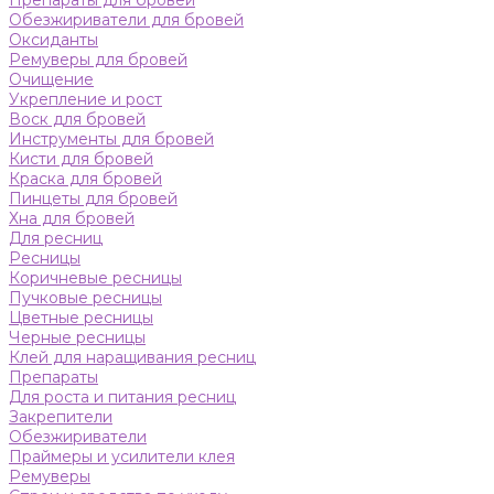
Препараты для бровей
Обезжириватели для бровей
Оксиданты
Ремуверы для бровей
Очищение
Укрепление и рост
Воск для бровей
Инструменты для бровей
Кисти для бровей
Краска для бровей
Пинцеты для бровей
Хна для бровей
Для ресниц
Ресницы
Коричневые ресницы
Пучковые ресницы
Цветные ресницы
Черные ресницы
Клей для наращивания ресниц
Препараты
Для роста и питания ресниц
Закрепители
Обезжириватели
Праймеры и усилители клея
Ремуверы