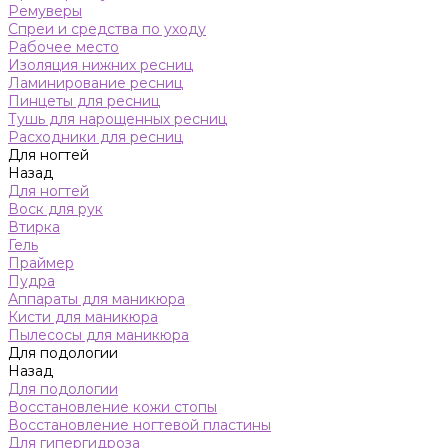
Ремуверы
Спреи и средства по уходу
Рабочее место
Изоляция нижних ресниц
Ламинирование ресниц
Пинцеты для ресниц
Тушь для нарощенных ресниц
Расходники для ресниц
Для ногтей
Назад
Для ногтей
Воск для рук
Втирка
Гель
Праймер
Пудра
Аппараты для маникюра
Кисти для маникюра
Пылесосы для маникюра
Для подологии
Назад
Для подологии
Восстановление кожи стопы
Восстановление ногтевой пластины
Для гипергидроза