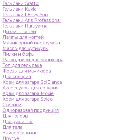
Гель лаки Grattol
Гель лаки Kukla
Гель лаки I Envy You
Гель лаки Atis Professional
Гель лаки Haruyama
Дизайн ногтей
Лампы для ногтей
Маникюрный инструмент
Масло для кутикулы
Пилки и бафы
Расходники для маникюра
Топ для гель лака
Фрезы для маникюра
Для солярия
Крем для загара SolBianca
Аксессуары для солярия
Крем для загара Moxie
Крем для загара Soleo
Стикини
Одноразовая продукция
Для головы
Для рук и ног
Для тела
Универсальные
Другое