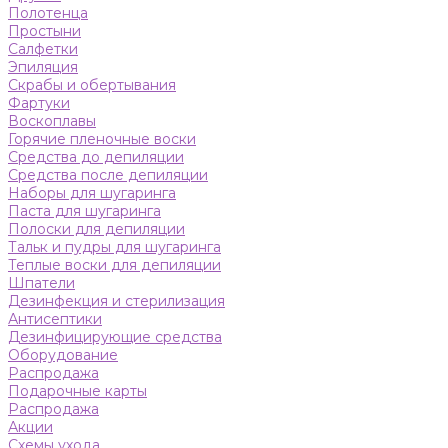
Полотенца
Простыни
Салфетки
Эпиляция
Скрабы и обертывания
Фартуки
Воскоплавы
Горячие пленочные воски
Средства до депиляции
Средства после депиляции
Наборы для шугаринга
Паста для шугаринга
Полоски для депиляции
Тальк и пудры для шугаринга
Теплые воски для депиляции
Шпатели
Дезинфекция и стерилизация
Антисептики
Дезинфицирующие средства
Оборудование
Распродажа
Подарочные карты
Распродажа
Акции
Схемы ухода