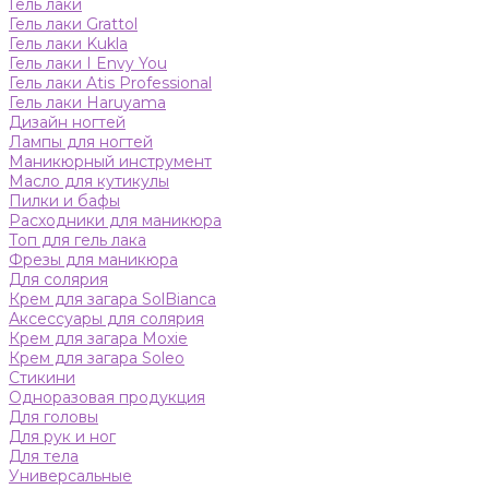
Гель лаки
Гель лаки Grattol
Гель лаки Kukla
Гель лаки I Envy You
Гель лаки Atis Professional
Гель лаки Haruyama
Дизайн ногтей
Лампы для ногтей
Маникюрный инструмент
Масло для кутикулы
Пилки и бафы
Расходники для маникюра
Топ для гель лака
Фрезы для маникюра
Для солярия
Крем для загара SolBianca
Аксессуары для солярия
Крем для загара Moxie
Крем для загара Soleo
Стикини
Одноразовая продукция
Для головы
Для рук и ног
Для тела
Универсальные