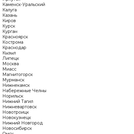
Каменск-Уральский
Калуга
Казань
Киров
Курск
Курган
Красноярск
Кострома
Краснодар
Кызыл
Липецк
Москва
Миасс
Магнитогорск
Мурманск
Нижнекамск
Набережные Челны
Норильск
Нижний Тагил
Нижневартовск
Новотроицк
Новокузнецк
Нижний Новгород
Новосибирск
Омск