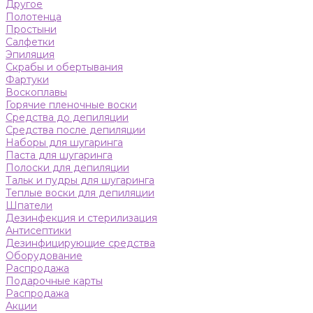
Другое
Полотенца
Простыни
Салфетки
Эпиляция
Скрабы и обертывания
Фартуки
Воскоплавы
Горячие пленочные воски
Средства до депиляции
Средства после депиляции
Наборы для шугаринга
Паста для шугаринга
Полоски для депиляции
Тальк и пудры для шугаринга
Теплые воски для депиляции
Шпатели
Дезинфекция и стерилизация
Антисептики
Дезинфицирующие средства
Оборудование
Распродажа
Подарочные карты
Распродажа
Акции