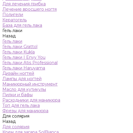
Для лечения грибка
Лечение вросшего ногтя
Полигели
Кератогель
База для гель лака
Гель лаки
Назад
Гель лаки
Гель лаки Grattol
Гель лаки Kukla
Гель лаки I Envy You
Гель лаки Atis Professional
Гель лаки Haruyama
Дизайн ногтей
Лампы для ногтей
Маникюрный инструмент
Масло для кутикулы
Пилки и бафы
Расходники для маникюра
Топ для гель лака
Фрезы для маникюра
Для солярия
Назад
Для солярия
Крем для загара SolBianca