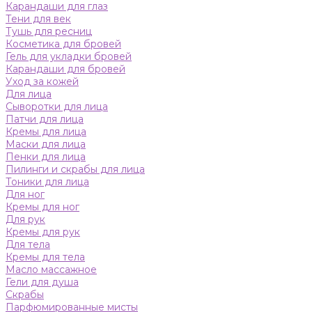
Карандаши для глаз
Тени для век
Тушь для ресниц
Косметика для бровей
Гель для укладки бровей
Карандаши для бровей
Уход за кожей
Для лица
Сыворотки для лица
Патчи для лица
Кремы для лица
Маски для лица
Пенки для лица
Пилинги и скрабы для лица
Тоники для лица
Для ног
Кремы для ног
Для рук
Кремы для рук
Для тела
Кремы для тела
Масло массажное
Гели для душа
Скрабы
Парфюмированные мисты