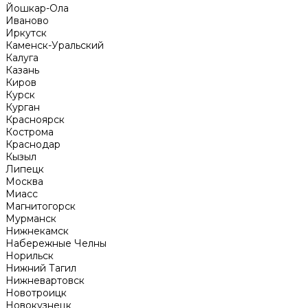
Йошкар-Ола
Иваново
Иркутск
Каменск-Уральский
Калуга
Казань
Киров
Курск
Курган
Красноярск
Кострома
Краснодар
Кызыл
Липецк
Москва
Миасс
Магнитогорск
Мурманск
Нижнекамск
Набережные Челны
Норильск
Нижний Тагил
Нижневартовск
Новотроицк
Новокузнецк