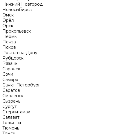
Нижний Новгород
Новосибирск
Омск
Орёл
Орск
Прокопьевск
Пермь
Пенза
Псков
Ростов-на-Дону
Рубцовск
Рязань
Саранск
Сочи
Самара
Санкт-Петербург
Саратов
Смоленск
Сызрань
Сургут
Стерлитамак
Салават
Тольятти
Тюмень
Томск