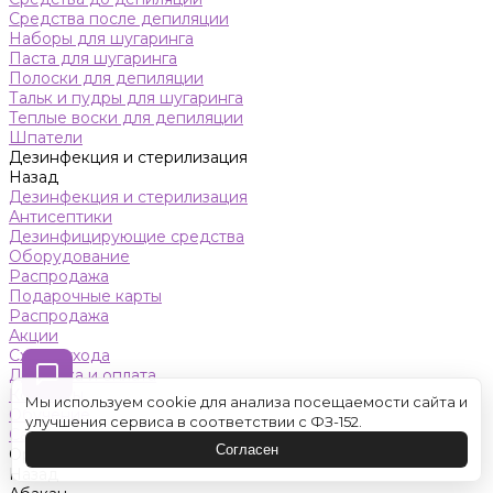
Средства после депиляции
Наборы для шугаринга
Паста для шугаринга
Полоски для депиляции
Тальк и пудры для шугаринга
Теплые воски для депиляции
Шпатели
Дезинфекция и стерилизация
Назад
Дезинфекция и стерилизация
Антисептики
Дезинфицирующие средства
Оборудование
Распродажа
Подарочные карты
Распродажа
Акции
Схемы ухода
Доставка и оплата
Контакты
Мы используем cookie для анализа посещаемости сайта и
Обучение
улучшения сервиса в соответствии с ФЗ-152.
Салон красоты
Согласен
Оренбург
Назад