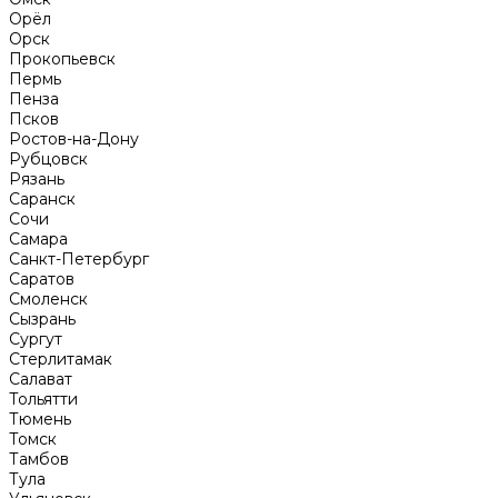
Орёл
Орск
Прокопьевск
Пермь
Пенза
Псков
Ростов-на-Дону
Рубцовск
Рязань
Саранск
Сочи
Самара
Санкт-Петербург
Саратов
Смоленск
Сызрань
Сургут
Стерлитамак
Салават
Тольятти
Тюмень
Томск
Тамбов
Тула