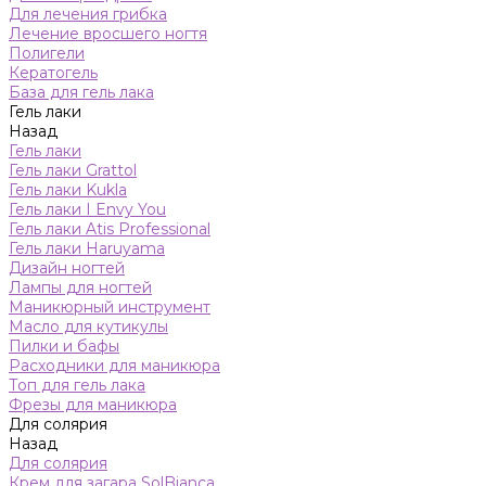
Для лечения грибка
Лечение вросшего ногтя
Полигели
Кератогель
База для гель лака
Гель лаки
Назад
Гель лаки
Гель лаки Grattol
Гель лаки Kukla
Гель лаки I Envy You
Гель лаки Atis Professional
Гель лаки Haruyama
Дизайн ногтей
Лампы для ногтей
Маникюрный инструмент
Масло для кутикулы
Пилки и бафы
Расходники для маникюра
Топ для гель лака
Фрезы для маникюра
Для солярия
Назад
Для солярия
Крем для загара SolBianca