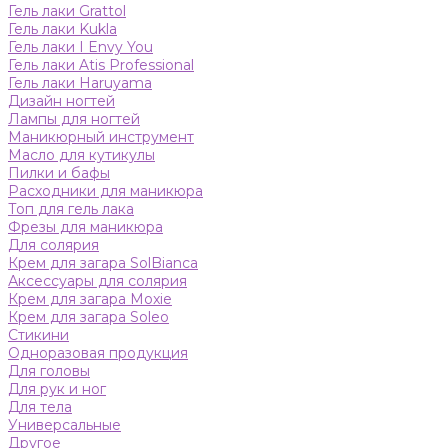
Гель лаки Grattol
Гель лаки Kukla
Гель лаки I Envy You
Гель лаки Atis Professional
Гель лаки Haruyama
Дизайн ногтей
Лампы для ногтей
Маникюрный инструмент
Масло для кутикулы
Пилки и бафы
Расходники для маникюра
Топ для гель лака
Фрезы для маникюра
Для солярия
Крем для загара SolBianca
Аксессуары для солярия
Крем для загара Moxie
Крем для загара Soleo
Стикини
Одноразовая продукция
Для головы
Для рук и ног
Для тела
Универсальные
Другое