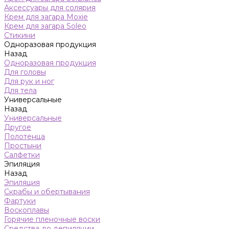
Аксессуары для солярия
Крем для загара Moxie
Крем для загара Soleo
Стикини
Одноразовая продукция
Назад
Одноразовая продукция
Для головы
Для рук и ног
Для тела
Универсальные
Назад
Универсальные
Другое
Полотенца
Простыни
Салфетки
Эпиляция
Назад
Эпиляция
Скрабы и обертывания
Фартуки
Воскоплавы
Горячие пленочные воски
Средства до депиляции