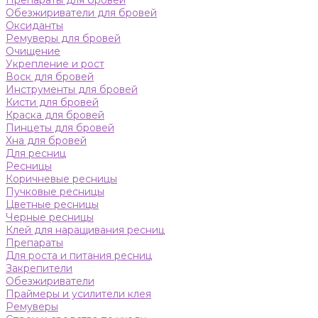
Препараты для бровей
Обезжириватели для бровей
Оксиданты
Ремуверы для бровей
Очищение
Укрепление и рост
Воск для бровей
Инструменты для бровей
Кисти для бровей
Краска для бровей
Пинцеты для бровей
Хна для бровей
Для ресниц
Ресницы
Коричневые ресницы
Пучковые ресницы
Цветные ресницы
Черные ресницы
Клей для наращивания ресниц
Препараты
Для роста и питания ресниц
Закрепители
Обезжириватели
Праймеры и усилители клея
Ремуверы