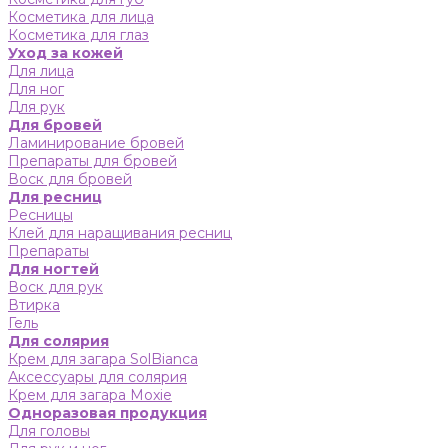
Косметика для лица
Косметика для глаз
Уход за кожей
Для лица
Для ног
Для рук
Для бровей
Ламинирование бровей
Препараты для бровей
Воск для бровей
Для ресниц
Ресницы
Клей для наращивания ресниц
Препараты
Для ногтей
Воск для рук
Втирка
Гель
Для солярия
Крем для загара SolBianca
Аксессуары для солярия
Крем для загара Moxie
Одноразовая продукция
Для головы