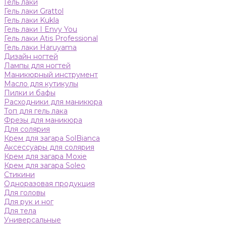
Гель лаки
Гель лаки Grattol
Гель лаки Kukla
Гель лаки I Envy You
Гель лаки Atis Professional
Гель лаки Haruyama
Дизайн ногтей
Лампы для ногтей
Маникюрный инструмент
Масло для кутикулы
Пилки и бафы
Расходники для маникюра
Топ для гель лака
Фрезы для маникюра
Для солярия
Крем для загара SolBianca
Аксессуары для солярия
Крем для загара Moxie
Крем для загара Soleo
Стикини
Одноразовая продукция
Для головы
Для рук и ног
Для тела
Универсальные