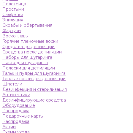
Полотенца
Простыни
Салфетки
Эпиляция
Скрабы и обертывания
Фартуки
Воскоплавы
Горячие пленочные воски
Средства до депиляции
Средства после депиляции
Наборы для шугаринга
Паста для шугаринга
Полоски для депиляции
Тальк и пудры для шугаринга
Теплые воски для депиляции
Шпатели
Дезинфекция и стерилизация
Антисептики
Дезинфицирующие средства
Оборудование
Распродажа
Подарочные карты
Распродажа
Акции
Схемы ухода