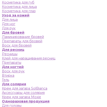
Косметика для губ
Косметика для лица
Косметика для глаз
Уход за кожей
Для лица
Для ног
Для рук
Для бровей
Ламинирование бровей
Препараты для бровей
Воск для бровей
Для ресниц
Ресницы
Клей для наращивания ресниц
Препараты
Для ногтей
Воск для рук
Втирка
Гель
Для солярия
Крем для загара SolBianca
Аксессуары для солярия
Крем для загара Moxie
Одноразовая продукция
Для головы