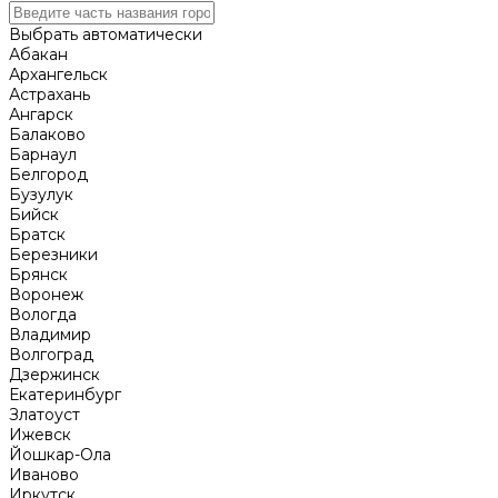
Выбрать автоматически
Абакан
Архангельск
Астрахань
Ангарск
Балаково
Барнаул
Белгород
Бузулук
Бийск
Братск
Березники
Брянск
Воронеж
Вологда
Владимир
Волгоград
Дзержинск
Екатеринбург
Златоуст
Ижевск
Йошкар-Ола
Иваново
Иркутск