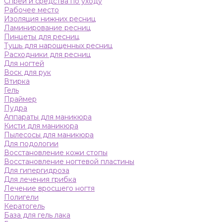
Спреи и средства по уходу
Рабочее место
Изоляция нижних ресниц
Ламинирование ресниц
Пинцеты для ресниц
Тушь для нарощенных ресниц
Расходники для ресниц
Для ногтей
Воск для рук
Втирка
Гель
Праймер
Пудра
Аппараты для маникюра
Кисти для маникюра
Пылесосы для маникюра
Для подологии
Восстановление кожи стопы
Восстановление ногтевой пластины
Для гипергидроза
Для лечения грибка
Лечение вросшего ногтя
Полигели
Кератогель
База для гель лака