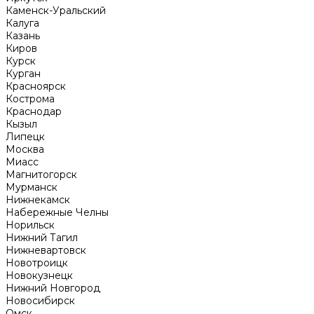
Каменск-Уральский
Калуга
Казань
Киров
Курск
Курган
Красноярск
Кострома
Краснодар
Кызыл
Липецк
Москва
Миасс
Магнитогорск
Мурманск
Нижнекамск
Набережные Челны
Норильск
Нижний Тагил
Нижневартовск
Новотроицк
Новокузнецк
Нижний Новгород
Новосибирск
Омск