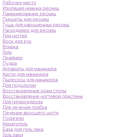
Рабочее место
Изоляция нижних ресниц
Ламинирование ресниц
Пинцеты для ресниц
Тушь для нарощенных ресниц
Расходники для ресниц
Для ногтей
Воск для рук
Втирка
Гель
Праймер
Пудра
Аппараты для маникюра
Кисти для маникюра
Пылесосы для маникюра
Для подологии
Восстановление кожи стопы
Восстановление ногтевой пластины
Для гипергидроза
Для лечения грибка
Лечение вросшего ногтя
Полигели
Кератогель
База для гель лака
Гель лаки