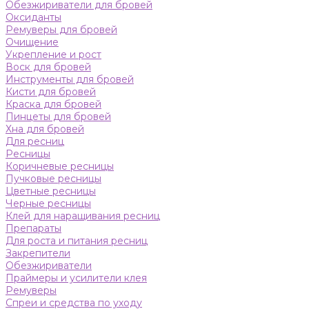
Обезжириватели для бровей
Оксиданты
Ремуверы для бровей
Очищение
Укрепление и рост
Воск для бровей
Инструменты для бровей
Кисти для бровей
Краска для бровей
Пинцеты для бровей
Хна для бровей
Для ресниц
Ресницы
Коричневые ресницы
Пучковые ресницы
Цветные ресницы
Черные ресницы
Клей для наращивания ресниц
Препараты
Для роста и питания ресниц
Закрепители
Обезжириватели
Праймеры и усилители клея
Ремуверы
Спреи и средства по уходу