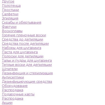
Другое
Полотенца
Простыни
Салфетки
Эпиляция
Скрабы и обертывания
Фартуки
Воскоплавы
Горячие пленочные воски
Средства до депиляции
Средства после депиляции
Наборы для шугаринга
Паста для шугаринга
Полоски для депиляции
Тальк и пудры для шугаринга
Теплые воски для депиляции
Шпатели
Дезинфекция и стерилизация
Антисептики
Дезинфицирующие средства
Оборудование
Распродажа
Подарочные карты
Распродажа
Акции