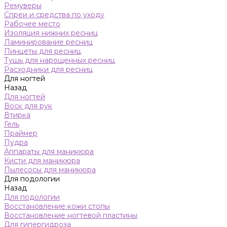
Ремуверы
Спреи и средства по уходу
Рабочее место
Изоляция нижних ресниц
Ламинирование ресниц
Пинцеты для ресниц
Тушь для нарощенных ресниц
Расходники для ресниц
Для ногтей
Назад
Для ногтей
Воск для рук
Втирка
Гель
Праймер
Пудра
Аппараты для маникюра
Кисти для маникюра
Пылесосы для маникюра
Для подологии
Назад
Для подологии
Восстановление кожи стопы
Восстановление ногтевой пластины
Для гипергидроза