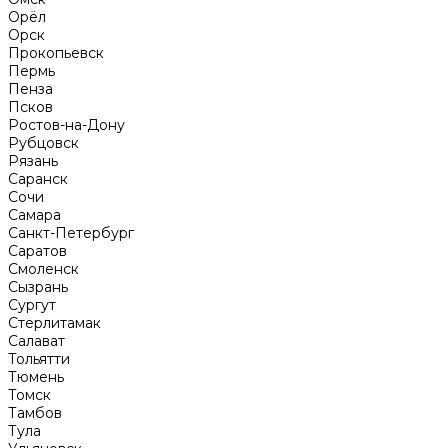
Орёл
Орск
Прокопьевск
Пермь
Пенза
Псков
Ростов-на-Дону
Рубцовск
Рязань
Саранск
Сочи
Самара
Санкт-Петербург
Саратов
Смоленск
Сызрань
Сургут
Стерлитамак
Салават
Тольятти
Тюмень
Томск
Тамбов
Тула