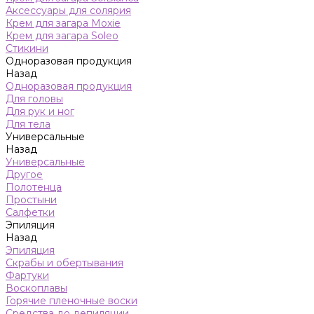
Аксессуары для солярия
Крем для загара Moxie
Крем для загара Soleo
Стикини
Одноразовая продукция
Назад
Одноразовая продукция
Для головы
Для рук и ног
Для тела
Универсальные
Назад
Универсальные
Другое
Полотенца
Простыни
Салфетки
Эпиляция
Назад
Эпиляция
Скрабы и обертывания
Фартуки
Воскоплавы
Горячие пленочные воски
Средства до депиляции