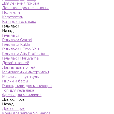
Для лечения грибка
Лечение вросшего ногтя
Полигели
Кератогель
База для гель лака
Гель лаки
Назад
Гель лаки
Гель лаки Grattol
Гель лаки Kukla
Гель лаки I Envy You
Гель лаки Atis Professional
Гель лаки Haruyama
Дизайн ногтей
Лампы для ногтей
Маникюрный инструмент
Масло для кутикулы
Пилки и бафы
Расходники для маникюра
Топ для гель лака
Фрезы для маникюра
Для солярия
Назад
Для солярия
Крем для загара SolBianca