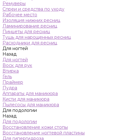
Ремуверы
Спреи и средства по уходу
Рабочее место
Изоляция нижних ресниц
Ламинирование ресниц
Пинцеты для ресниц
Тушь для нарощенных ресниц
Расходники для ресниц
Для ногтей
Назад
Для ногтей
Воск для рук
Втирка
Гель
Праймер
Пудра
Аппараты для маникюра
Кисти для маникюра
Пылесосы для маникюра
Для подологии
Назад
Для подологии
Восстановление кожи стопы
Восстановление ногтевой пластины
Для гипергидроза