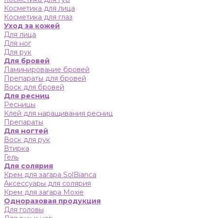
Косметика для лица
Косметика для глаз
Уход за кожей
Для лица
Для ног
Для рук
Для бровей
Ламинирование бровей
Препараты для бровей
Воск для бровей
Для ресниц
Ресницы
Клей для наращивания ресниц
Препараты
Для ногтей
Воск для рук
Втирка
Гель
Для солярия
Крем для загара SolBianca
Аксессуары для солярия
Крем для загара Moxie
Одноразовая продукция
Для головы