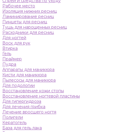
Спреи и средства по уходу
Рабочее место
Изоляция нижних ресниц
Ламинирование ресниц
Пинцеты для ресниц
Тушь для нарощенных ресниц
Расходники для ресниц
Для ногтей
Воск для рук
Втирка
Гель
Праймер
Пудра
Аппараты для маникюра
Кисти для маникюра
Пылесосы для маникюра
Для подологии
Восстановление кожи стопы
Восстановление ногтевой пластины
Для гипергидроза
Для лечения грибка
Лечение вросшего ногтя
Полигели
Кератогель
База для гель лака