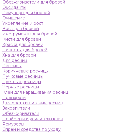
Обезжириватели для бровей
Оксиданты
Ремуверы для бровей
Очищение
Укрепление и рост
Воск для бровей
Инструменты для бровей
Кисти для бровей
Краска для бровей
Пинцеты для бровей
Хна для бровей
Для ресниц
Ресницы
Коричневые ресницы
Пучковые ресницы
Цветные ресницы
Черные ресницы
Клей для наращивания ресниц
Препараты
Для роста и питания ресниц
Закрепители
Обезжириватели
Праймеры и усилители клея
Ремуверы
Спреи и средства по уходу