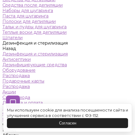
Средства после депиляции
Наборы для шугаринга
Паста для шугаринга
Полоски для депиляции
Тальк и пудры для шугаринга
Теплые воски для депиляции
Шпатели
Дезинфекция и стерилизация
Назад
Дезинфекция и стерилизация
Антисептики
Дезинфицирующие средства
Оборудование
Распродажа
Подарочные карты
Распродажа
Акции
Схемы ухода
Доставка и оплата
Контакты
Мы используем cookie для анализа посещаемости сайта и
Обучение
улучшения сервиса в соответствии с ФЗ-152.
Салон красоты
Согласен
Оренбург
Назад