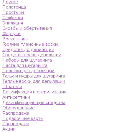
Другое
Полотенца
Простыни
Салфетки
Эпиляция
Скрабы и обертывания
Фартуки
Воскоплавы
Горячие пленочные воски
Средства до депиляции
Средства после депиляции
Наборы для шугаринга
Паста для шугаринга
Полоски для депиляции
Тальк и пудры для шугаринга
Теплые воски для депиляции
Шпатели
Дезинфекция и стерилизация
Антисептики
Дезинфицирующие средства
Оборудование
Распродажа
Подарочные карты
Распродажа
Акции