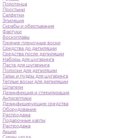
Полотенца
Простыни
Салфетки
Эпиляция
Скрабы и обертывания
Фартуки
Воскоплавы
Горячие пленочные воски
Средства до депиляции
Средства после депиляции
Наборы для шугаринга
Паста для шугаринга
Полоски для депиляции
Тальк и пудры для шугаринга
Теплые воски для депиляции
Шпатели
Дезинфекция и стерилизация
Антисептики
Дезинфицирующие средства
Оборудование
Распродажа
Подарочные карты
Распродажа
Акции
Схемы ухода