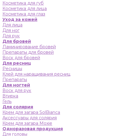
Косметика для губ
Косметика для лица
Косметика для глаз
Уход за кожей
Для лица
Для ног
Для рук
Для бровей
Ламинирование бровей
Препараты для бровей
Воск для бровей
Для ресниц
Ресницы
Клей для наращивания ресниц
Препараты
Для ногтей
Воск для рук
Втирка
Гель
Для солярия
Крем для загара SolBianca
Аксессуары для солярия
Крем для загара Moxie
Одноразовая продукция
Для головы