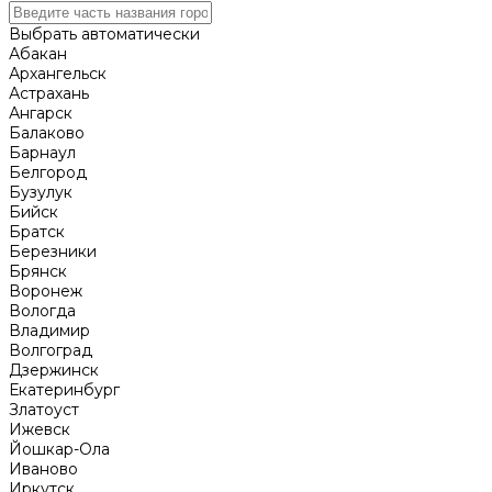
Выбрать автоматически
Абакан
Архангельск
Астрахань
Ангарск
Балаково
Барнаул
Белгород
Бузулук
Бийск
Братск
Березники
Брянск
Воронеж
Вологда
Владимир
Волгоград
Дзержинск
Екатеринбург
Златоуст
Ижевск
Йошкар-Ола
Иваново
Иркутск