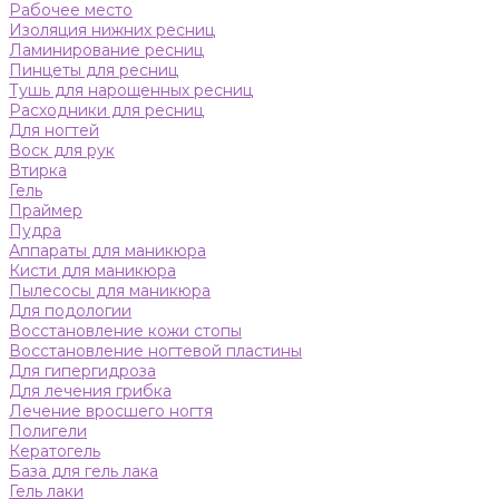
Рабочее место
Изоляция нижних ресниц
Ламинирование ресниц
Пинцеты для ресниц
Тушь для нарощенных ресниц
Расходники для ресниц
Для ногтей
Воск для рук
Втирка
Гель
Праймер
Пудра
Аппараты для маникюра
Кисти для маникюра
Пылесосы для маникюра
Для подологии
Восстановление кожи стопы
Восстановление ногтевой пластины
Для гипергидроза
Для лечения грибка
Лечение вросшего ногтя
Полигели
Кератогель
База для гель лака
Гель лаки