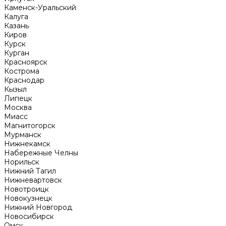
Каменск-Уральский
Калуга
Казань
Киров
Курск
Курган
Красноярск
Кострома
Краснодар
Кызыл
Липецк
Москва
Миасс
Магнитогорск
Мурманск
Нижнекамск
Набережные Челны
Норильск
Нижний Тагил
Нижневартовск
Новотроицк
Новокузнецк
Нижний Новгород
Новосибирск
Омск