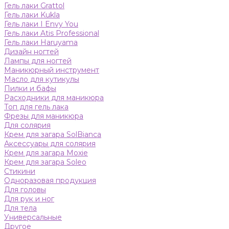
Гель лаки Grattol
Гель лаки Kukla
Гель лаки I Envy You
Гель лаки Atis Professional
Гель лаки Haruyama
Дизайн ногтей
Лампы для ногтей
Маникюрный инструмент
Масло для кутикулы
Пилки и бафы
Расходники для маникюра
Топ для гель лака
Фрезы для маникюра
Для солярия
Крем для загара SolBianca
Аксессуары для солярия
Крем для загара Moxie
Крем для загара Soleo
Стикини
Одноразовая продукция
Для головы
Для рук и ног
Для тела
Универсальные
Другое