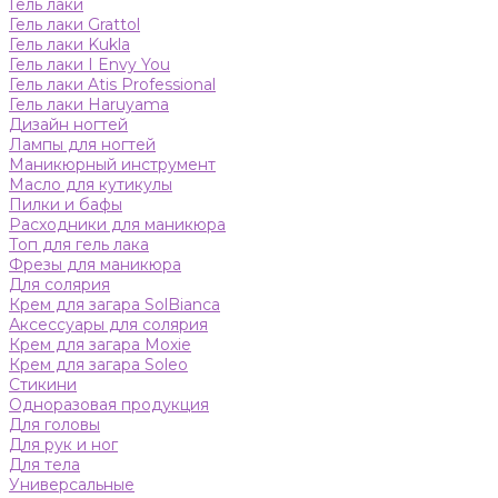
Гель лаки
Гель лаки Grattol
Гель лаки Kukla
Гель лаки I Envy You
Гель лаки Atis Professional
Гель лаки Haruyama
Дизайн ногтей
Лампы для ногтей
Маникюрный инструмент
Масло для кутикулы
Пилки и бафы
Расходники для маникюра
Топ для гель лака
Фрезы для маникюра
Для солярия
Крем для загара SolBianca
Аксессуары для солярия
Крем для загара Moxie
Крем для загара Soleo
Стикини
Одноразовая продукция
Для головы
Для рук и ног
Для тела
Универсальные