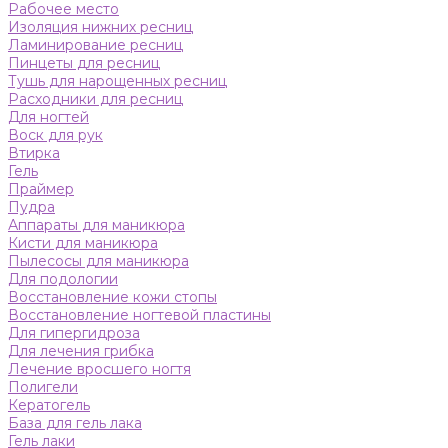
Рабочее место
Изоляция нижних ресниц
Ламинирование ресниц
Пинцеты для ресниц
Тушь для нарощенных ресниц
Расходники для ресниц
Для ногтей
Воск для рук
Втирка
Гель
Праймер
Пудра
Аппараты для маникюра
Кисти для маникюра
Пылесосы для маникюра
Для подологии
Восстановление кожи стопы
Восстановление ногтевой пластины
Для гипергидроза
Для лечения грибка
Лечение вросшего ногтя
Полигели
Кератогель
База для гель лака
Гель лаки