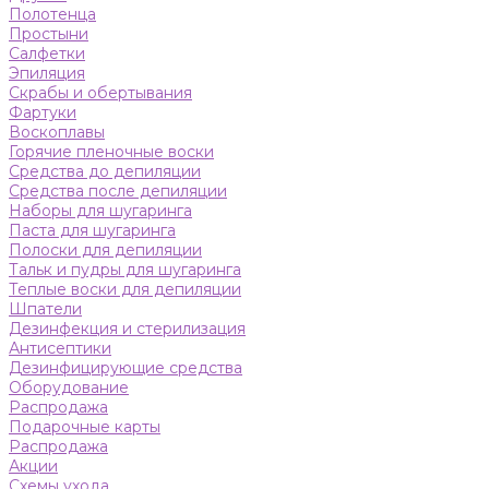
Полотенца
Простыни
Салфетки
Эпиляция
Скрабы и обертывания
Фартуки
Воскоплавы
Горячие пленочные воски
Средства до депиляции
Средства после депиляции
Наборы для шугаринга
Паста для шугаринга
Полоски для депиляции
Тальк и пудры для шугаринга
Теплые воски для депиляции
Шпатели
Дезинфекция и стерилизация
Антисептики
Дезинфицирующие средства
Оборудование
Распродажа
Подарочные карты
Распродажа
Акции
Схемы ухода