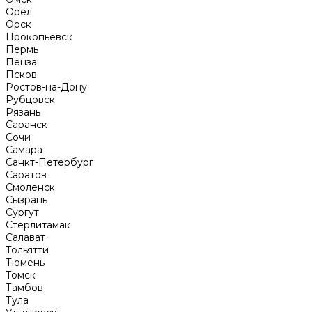
Орёл
Орск
Прокопьевск
Пермь
Пенза
Псков
Ростов-на-Дону
Рубцовск
Рязань
Саранск
Сочи
Самара
Санкт-Петербург
Саратов
Смоленск
Сызрань
Сургут
Стерлитамак
Салават
Тольятти
Тюмень
Томск
Тамбов
Тула