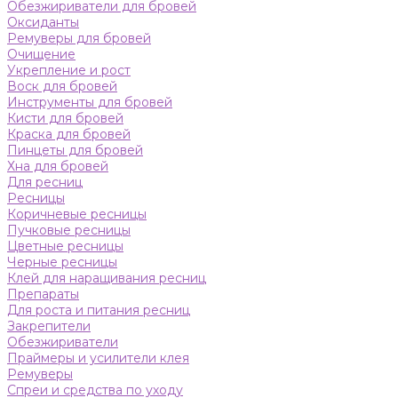
Обезжириватели для бровей
Оксиданты
Ремуверы для бровей
Очищение
Укрепление и рост
Воск для бровей
Инструменты для бровей
Кисти для бровей
Краска для бровей
Пинцеты для бровей
Хна для бровей
Для ресниц
Ресницы
Коричневые ресницы
Пучковые ресницы
Цветные ресницы
Черные ресницы
Клей для наращивания ресниц
Препараты
Для роста и питания ресниц
Закрепители
Обезжириватели
Праймеры и усилители клея
Ремуверы
Спреи и средства по уходу