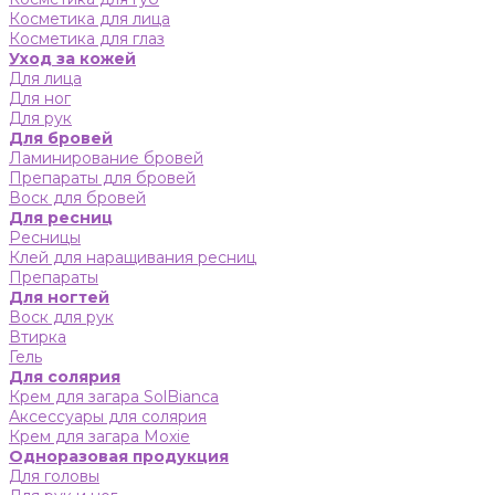
Косметика для лица
Косметика для глаз
Уход за кожей
Для лица
Для ног
Для рук
Для бровей
Ламинирование бровей
Препараты для бровей
Воск для бровей
Для ресниц
Ресницы
Клей для наращивания ресниц
Препараты
Для ногтей
Воск для рук
Втирка
Гель
Для солярия
Крем для загара SolBianca
Аксессуары для солярия
Крем для загара Moxie
Одноразовая продукция
Для головы