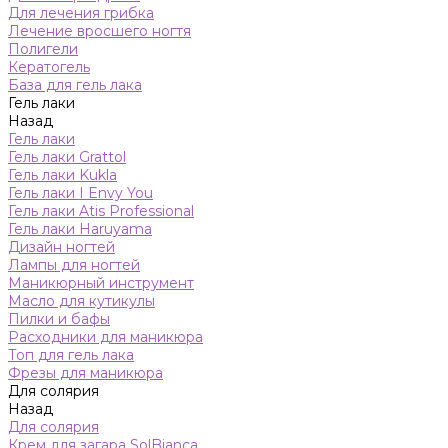
Для лечения грибка
Лечение вросшего ногтя
Полигели
Кератогель
База для гель лака
Гель лаки
Назад
Гель лаки
Гель лаки Grattol
Гель лаки Kukla
Гель лаки I Envy You
Гель лаки Atis Professional
Гель лаки Haruyama
Дизайн ногтей
Лампы для ногтей
Маникюрный инструмент
Масло для кутикулы
Пилки и бафы
Расходники для маникюра
Топ для гель лака
Фрезы для маникюра
Для солярия
Назад
Для солярия
Крем для загара SolBianca