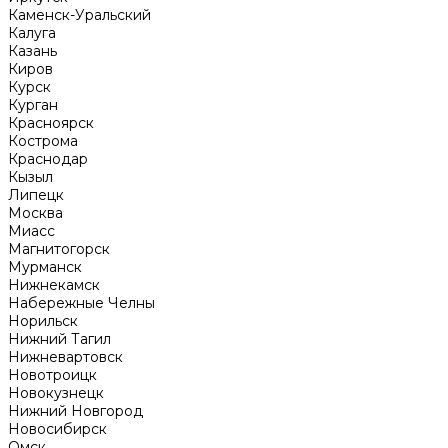
Каменск-Уральский
Калуга
Казань
Киров
Курск
Курган
Красноярск
Кострома
Краснодар
Кызыл
Липецк
Москва
Миасс
Магнитогорск
Мурманск
Нижнекамск
Набережные Челны
Норильск
Нижний Тагил
Нижневартовск
Новотроицк
Новокузнецк
Нижний Новгород
Новосибирск
Омск