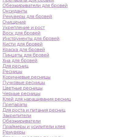
Препараты для бровей
Обезжириватели для бровей
Оксиданты
Ремуверы для бровей
Очищение
Укрепление и рост
Воск для бровей
Инструменты для бровей
Кисти для бровей
Краска для бровей
Пинцеты для бровей
Хна для бровей
Для ресниц
Ресницы
Коричневые ресницы
Пучковые ресницы
Цветные ресницы
Черные ресницы
Клей для наращивания ресниц
Препараты
Для роста и питания ресниц
Закрепители
Обезжириватели
Праймеры и усилители клея
Ремуверы