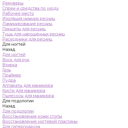
Ремуверы
Спреи и средства по уходу
Рабочее место
Изоляция нижних ресниц
Ламинирование ресниц
Пинцеты для ресниц
Тушь для нарощенных ресниц
Расходники для ресниц
Для ногтей
Назад
Для ногтей
Воск для рук
Втирка
Гель
Праймер
Пудра
Аппараты для маникюра
Кисти для маникюра
Пылесосы для маникюра
Для подологии
Назад
Для подологии
Восстановление кожи стопы
Восстановление ногтевой пластины
Для гипергидроза