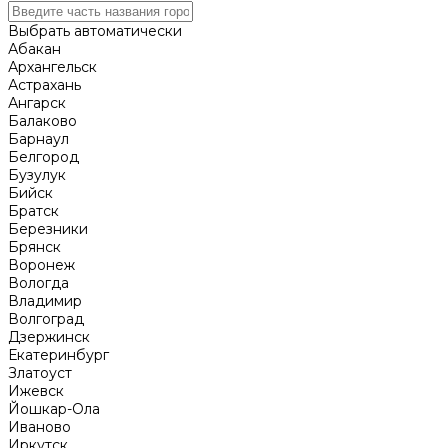
Выбрать автоматически
Абакан
Архангельск
Астрахань
Ангарск
Балаково
Барнаул
Белгород
Бузулук
Бийск
Братск
Березники
Брянск
Воронеж
Вологда
Владимир
Волгоград
Дзержинск
Екатеринбург
Златоуст
Ижевск
Йошкар-Ола
Иваново
Иркутск