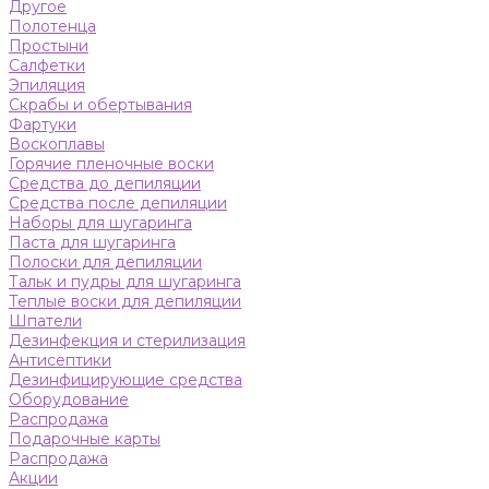
Другое
Полотенца
Простыни
Салфетки
Эпиляция
Скрабы и обертывания
Фартуки
Воскоплавы
Горячие пленочные воски
Средства до депиляции
Средства после депиляции
Наборы для шугаринга
Паста для шугаринга
Полоски для депиляции
Тальк и пудры для шугаринга
Теплые воски для депиляции
Шпатели
Дезинфекция и стерилизация
Антисептики
Дезинфицирующие средства
Оборудование
Распродажа
Подарочные карты
Распродажа
Акции