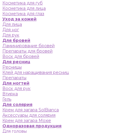
Косметика для губ
Косметика для лица
Косметика для глаз
Уход за кожей
Для лица
Для ног
Для рук
Для бровей
Ламинирование бровей
Препараты для бровей
Воск для бровей
Для ресниц
Ресницы
Клей для наращивания ресниц
Препараты
Для ногтей
Воск для рук
Втирка
Гель
Для солярия
Крем для загара SolBianca
Аксессуары для солярия
Крем для загара Moxie
Одноразовая продукция
Для головы