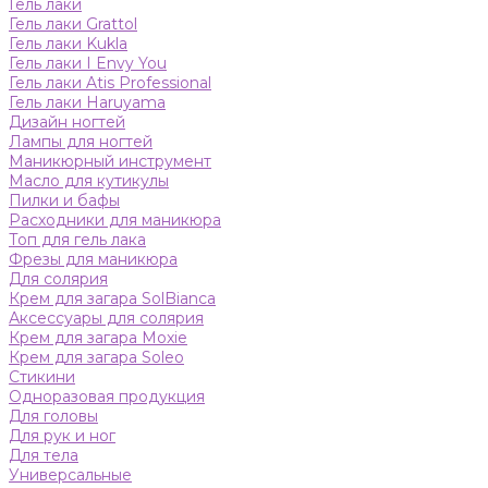
Гель лаки
Гель лаки Grattol
Гель лаки Kukla
Гель лаки I Envy You
Гель лаки Atis Professional
Гель лаки Haruyama
Дизайн ногтей
Лампы для ногтей
Маникюрный инструмент
Масло для кутикулы
Пилки и бафы
Расходники для маникюра
Топ для гель лака
Фрезы для маникюра
Для солярия
Крем для загара SolBianca
Аксессуары для солярия
Крем для загара Moxie
Крем для загара Soleo
Стикини
Одноразовая продукция
Для головы
Для рук и ног
Для тела
Универсальные