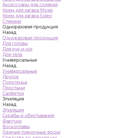
Аксессуары для солярия
Крем для загара Moxie
Крем для загара Soleo
Стикини
Одноразовая продукция
Назад
Одноразовая продукция
Для головы
Для рук и ног
Для тела
Универсальные
Назад
Универсальные
Другое
Полотенца
Простыни
Салфетки
Эпиляция
Назад
Эпиляция
Скрабы и обертывания
Фартуки
Воскоплавы
Горячие пленочные воски
Средства до депиляции