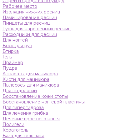
Спреи и средства по уходу
Рабочее место
Изоляция нижних ресниц
Ламинирование ресниц
Пинцеты для ресниц
Тушь для нарощенных ресниц
Расходники для ресниц
Для ногтей
Воск для рук
Втирка
Гель
Праймер
Пудра
Аппараты для маникюра
Кисти для маникюра
Пылесосы для маникюра
Для подологии
Восстановление кожи стопы
Восстановление ногтевой пластины
Для гипергидроза
Для лечения грибка
Лечение вросшего ногтя
Полигели
Кератогель
База для гель лака