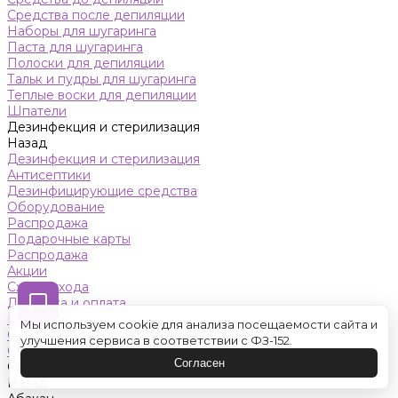
Средства после депиляции
Наборы для шугаринга
Паста для шугаринга
Полоски для депиляции
Тальк и пудры для шугаринга
Теплые воски для депиляции
Шпатели
Дезинфекция и стерилизация
Назад
Дезинфекция и стерилизация
Антисептики
Дезинфицирующие средства
Оборудование
Распродажа
Подарочные карты
Распродажа
Акции
Схемы ухода
Доставка и оплата
Контакты
Мы используем cookie для анализа посещаемости сайта и
Обучение
улучшения сервиса в соответствии с ФЗ-152.
Салон красоты
Согласен
Оренбург
Назад