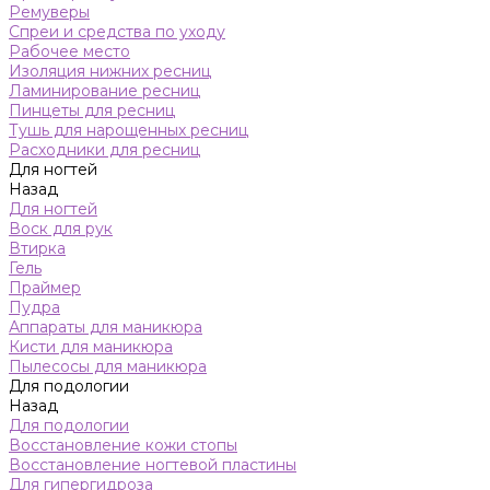
Ремуверы
Спреи и средства по уходу
Рабочее место
Изоляция нижних ресниц
Ламинирование ресниц
Пинцеты для ресниц
Тушь для нарощенных ресниц
Расходники для ресниц
Для ногтей
Назад
Для ногтей
Воск для рук
Втирка
Гель
Праймер
Пудра
Аппараты для маникюра
Кисти для маникюра
Пылесосы для маникюра
Для подологии
Назад
Для подологии
Восстановление кожи стопы
Восстановление ногтевой пластины
Для гипергидроза