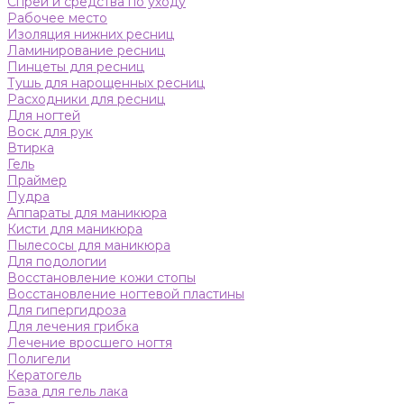
Спреи и средства по уходу
Рабочее место
Изоляция нижних ресниц
Ламинирование ресниц
Пинцеты для ресниц
Тушь для нарощенных ресниц
Расходники для ресниц
Для ногтей
Воск для рук
Втирка
Гель
Праймер
Пудра
Аппараты для маникюра
Кисти для маникюра
Пылесосы для маникюра
Для подологии
Восстановление кожи стопы
Восстановление ногтевой пластины
Для гипергидроза
Для лечения грибка
Лечение вросшего ногтя
Полигели
Кератогель
База для гель лака