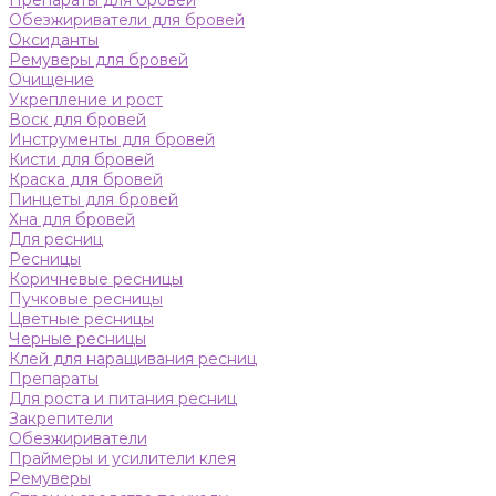
Препараты для бровей
Обезжириватели для бровей
Оксиданты
Ремуверы для бровей
Очищение
Укрепление и рост
Воск для бровей
Инструменты для бровей
Кисти для бровей
Краска для бровей
Пинцеты для бровей
Хна для бровей
Для ресниц
Ресницы
Коричневые ресницы
Пучковые ресницы
Цветные ресницы
Черные ресницы
Клей для наращивания ресниц
Препараты
Для роста и питания ресниц
Закрепители
Обезжириватели
Праймеры и усилители клея
Ремуверы