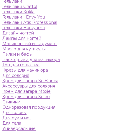
Гель лаки
Гель лаки Grattol
Гель лаки Kukla
Гель лаки I Envy You
Гель лаки Atis Professional
Гель лаки Haruyama
Дизайн ногтей
Лампы для ногтей
Маникюрный инструмент
Масло для кутикулы
Пилки и бафы
Расходники для маникюра
Топ для гель лака
Фрезы для маникюра
Для солярия
Крем для загара SolBianca
Аксессуары для солярия
Крем для загара Moxie
Крем для загара Soleo
Стикини
Одноразовая продукция
Для головы
Для рук и ног
Для тела
Универсальные