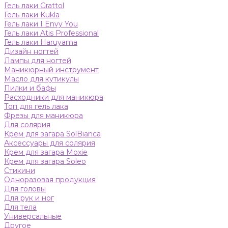
Гель лаки Grattol
Гель лаки Kukla
Гель лаки I Envy You
Гель лаки Atis Professional
Гель лаки Haruyama
Дизайн ногтей
Лампы для ногтей
Маникюрный инструмент
Масло для кутикулы
Пилки и бафы
Расходники для маникюра
Топ для гель лака
Фрезы для маникюра
Для солярия
Крем для загара SolBianca
Аксессуары для солярия
Крем для загара Moxie
Крем для загара Soleo
Стикини
Одноразовая продукция
Для головы
Для рук и ног
Для тела
Универсальные
Другое