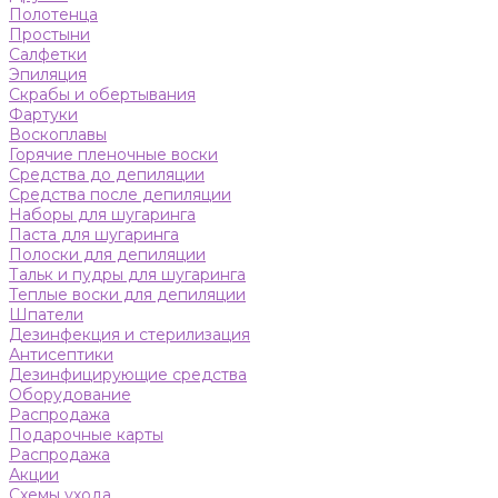
Полотенца
Простыни
Салфетки
Эпиляция
Скрабы и обертывания
Фартуки
Воскоплавы
Горячие пленочные воски
Средства до депиляции
Средства после депиляции
Наборы для шугаринга
Паста для шугаринга
Полоски для депиляции
Тальк и пудры для шугаринга
Теплые воски для депиляции
Шпатели
Дезинфекция и стерилизация
Антисептики
Дезинфицирующие средства
Оборудование
Распродажа
Подарочные карты
Распродажа
Акции
Схемы ухода