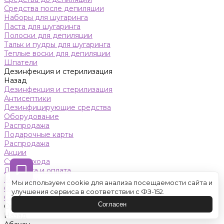
Средства после депиляции
Наборы для шугаринга
Паста для шугаринга
Полоски для депиляции
Тальк и пудры для шугаринга
Теплые воски для депиляции
Шпатели
Дезинфекция и стерилизация
Назад
Дезинфекция и стерилизация
Антисептики
Дезинфицирующие средства
Оборудование
Распродажа
Подарочные карты
Распродажа
Акции
Схемы ухода
Доставка и оплата
Контакты
Мы используем cookie для анализа посещаемости сайта и
Обучение
улучшения сервиса в соответствии с ФЗ-152.
Салон красоты
Согласен
Оренбург
Назад