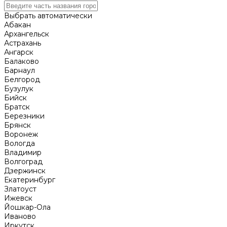
Выбрать автоматически
Абакан
Архангельск
Астрахань
Ангарск
Балаково
Барнаул
Белгород
Бузулук
Бийск
Братск
Березники
Брянск
Воронеж
Вологда
Владимир
Волгоград
Дзержинск
Екатеринбург
Златоуст
Ижевск
Йошкар-Ола
Иваново
Иркутск