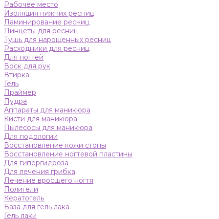
Рабочее место
Изоляция нижних ресниц
Ламинирование ресниц
Пинцеты для ресниц
Тушь для нарощенных ресниц
Расходники для ресниц
Для ногтей
Воск для рук
Втирка
Гель
Праймер
Пудра
Аппараты для маникюра
Кисти для маникюра
Пылесосы для маникюра
Для подологии
Восстановление кожи стопы
Восстановление ногтевой пластины
Для гипергидроза
Для лечения грибка
Лечение вросшего ногтя
Полигели
Кератогель
База для гель лака
Гель лаки