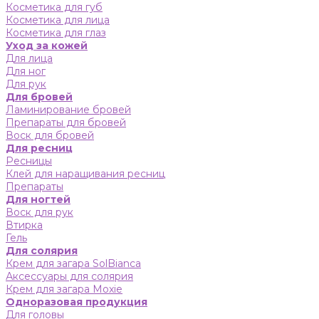
Косметика для губ
Косметика для лица
Косметика для глаз
Уход за кожей
Для лица
Для ног
Для рук
Для бровей
Ламинирование бровей
Препараты для бровей
Воск для бровей
Для ресниц
Ресницы
Клей для наращивания ресниц
Препараты
Для ногтей
Воск для рук
Втирка
Гель
Для солярия
Крем для загара SolBianca
Аксессуары для солярия
Крем для загара Moxie
Одноразовая продукция
Для головы