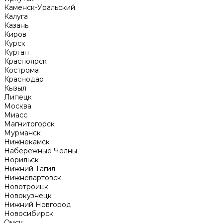
Каменск-Уральский
Калуга
Казань
Киров
Курск
Курган
Красноярск
Кострома
Краснодар
Кызыл
Липецк
Москва
Миасс
Магнитогорск
Мурманск
Нижнекамск
Набережные Челны
Норильск
Нижний Тагил
Нижневартовск
Новотроицк
Новокузнецк
Нижний Новгород
Новосибирск
Омск