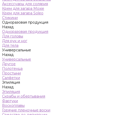
Аксессуары для солярия
Крем для загара Moxie
Крем для загара Soleo
Стикини
Одноразовая продукция
Назад
Одноразовая продукция
Для головы
Для рук и ног
Для тела
Универсальные
Назад
Универсальные
Другое
Полотенца
Простыни
Салфетки
Эпиляция
Назад
Эпиляция
Скрабы и обертывания
Фартуки
Воскоплавы
Горячие пленочные воски
Средства до депиляции