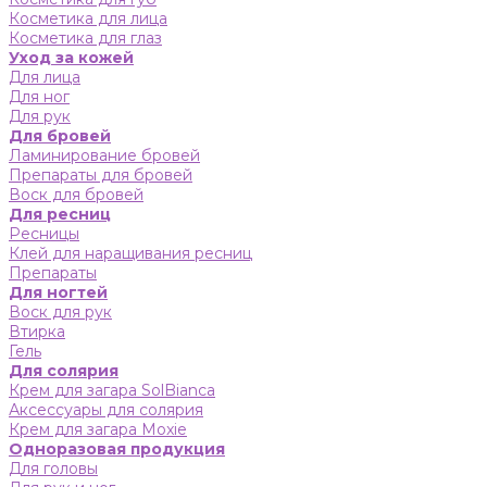
Косметика для лица
Косметика для глаз
Уход за кожей
Для лица
Для ног
Для рук
Для бровей
Ламинирование бровей
Препараты для бровей
Воск для бровей
Для ресниц
Ресницы
Клей для наращивания ресниц
Препараты
Для ногтей
Воск для рук
Втирка
Гель
Для солярия
Крем для загара SolBianca
Аксессуары для солярия
Крем для загара Moxie
Одноразовая продукция
Для головы