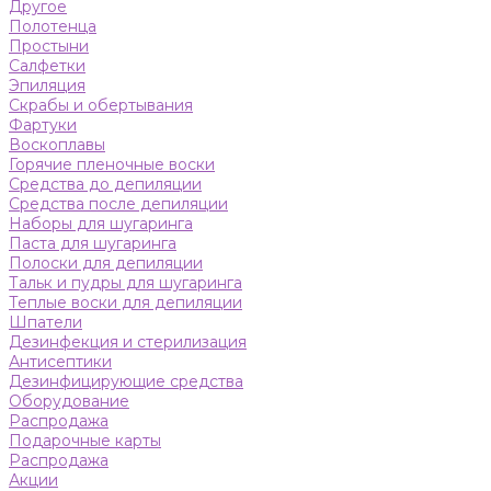
Другое
Полотенца
Простыни
Салфетки
Эпиляция
Скрабы и обертывания
Фартуки
Воскоплавы
Горячие пленочные воски
Средства до депиляции
Средства после депиляции
Наборы для шугаринга
Паста для шугаринга
Полоски для депиляции
Тальк и пудры для шугаринга
Теплые воски для депиляции
Шпатели
Дезинфекция и стерилизация
Антисептики
Дезинфицирующие средства
Оборудование
Распродажа
Подарочные карты
Распродажа
Акции