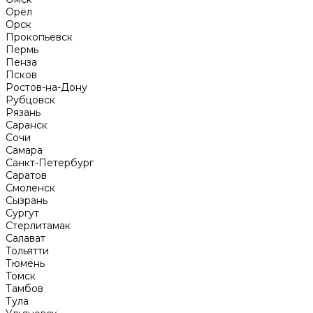
Орёл
Орск
Прокопьевск
Пермь
Пенза
Псков
Ростов-на-Дону
Рубцовск
Рязань
Саранск
Сочи
Самара
Санкт-Петербург
Саратов
Смоленск
Сызрань
Сургут
Стерлитамак
Салават
Тольятти
Тюмень
Томск
Тамбов
Тула