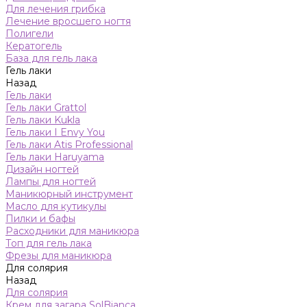
Для лечения грибка
Лечение вросшего ногтя
Полигели
Кератогель
База для гель лака
Гель лаки
Назад
Гель лаки
Гель лаки Grattol
Гель лаки Kukla
Гель лаки I Envy You
Гель лаки Atis Professional
Гель лаки Haruyama
Дизайн ногтей
Лампы для ногтей
Маникюрный инструмент
Масло для кутикулы
Пилки и бафы
Расходники для маникюра
Топ для гель лака
Фрезы для маникюра
Для солярия
Назад
Для солярия
Крем для загара SolBianca