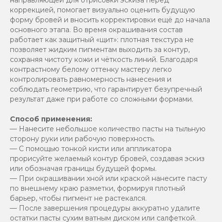
коррекцией, помогает визуально оценить будущую
форму бровей и вносить корректировки ещё до начала
основного этапа. Во время окрашивания состав
работает как защитный «щит»: плотная текстура не
позволяет жидким пигментам выходить за контур,
сохраняя чистоту кожи и чёткость линий. Благодаря
контрастному белому оттенку мастеру легко
контролировать равномерность нанесения и
соблюдать геометрию, что гарантирует безупречный
результат даже при работе со сложными формами.
Способ применения:
— Нанесите небольшое количество пасты на тыльную
сторону руки или рабочую поверхность.
— С помощью тонкой кисти или аппликатора
прорисуйте желаемый контур бровей, создавая эскиз
или обозначая границы будущей формы.
— При окрашивании хной или краской нанесите пасту
по внешнему краю разметки, формируя плотный
барьер, чтобы пигмент не растекался.
— После завершения процедуры аккуратно удалите
остатки пасты сухим ватным диском или салфеткой.