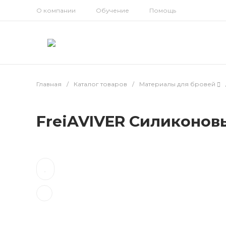
О компании
Обучение
Помощь
Главная
/
Каталог товаров
/
Материалы для бровей
FreiAVIVER Силиконовы