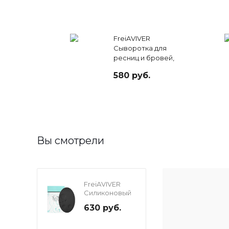
FreiAVIVER
Сыворотка для
ресниц и бровей,
4 мл
580 руб.
Вы смотрели
FreiAVIVER
Силиконовый
коврик для
630 руб.
бьюти-
мастера
Silicone mat