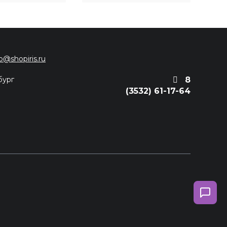
fo@shopiris.ru
бург
8
(3532) 61-17-64