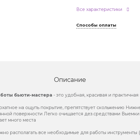
Все характеристики
Способы оплаты
Описание
аботы бьюти-мастера
- это удобная, красивая и практичная
архатное на ощупь покрытие, препятствует скольжению Нижн
янной поверхности Легко очищается дез.средствами Выемки 
ает много места
но располагать все необходимые для работы инструменты (пи