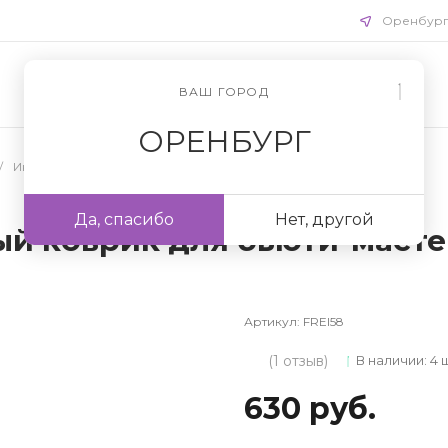
Оренбур
ВАШ ГОРОД
ОРЕНБУРГ
/
Инструменты для бровей
Да, спасибо
Нет, другой
й коврик для бьюти-мастер
Артикул:
FREI58
(1 отзыв)
В наличии: 4 
630 руб.