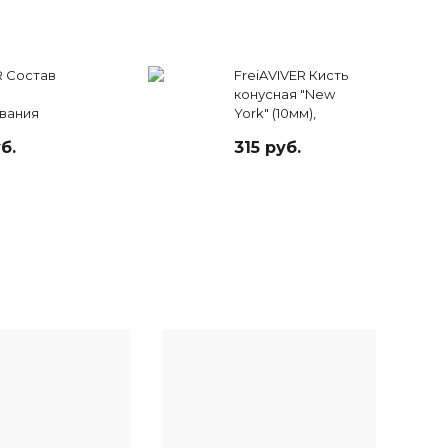
R Состав
FreiAVIVER Кисть
конусная "New
вания
York" (10мм),
 бровей
розовая
б.
315 руб.
eam, 15