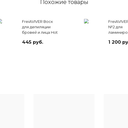
Похожие товары
FreiAVIVER Воск
FreiAVIVE
для депиляции
№2 для
бровей и лица Hot
ламиниро
Wax "Bears",
ресниц и
445 руб.
1 200 ру
розовый 100гр
Setting Cr
мл