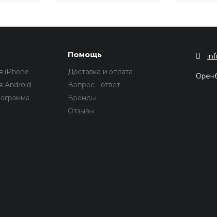
Помощь
in
я iPhone
Доставка и оплата
Орен
 Android
Вопрос - ответ
рограмма
Бренды
Отзывы